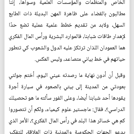
الخاص والمنظمات والمؤسسات العلمية وسواها، إننا
مطالبون بالقضاء على ظاهرة المهن البديلة ذات الطابع
السهل، ولابد من تقديم خطط علمية عملية تضع حدّا
لإهدار طاقات شبابنا، فالموارد البشرية ورأس المال الفكري
هما العمودان اللذان ترتكز عليه الدول والشعوب كي تتطور
حياتهم في خط بياني متصاعد، وليس العكس.
وقبل أن أدون نهاية ما رصدته عيني اليوم، أختم جولتي
بعودتي من المدينة إلى بيتي بالصعود في سيارة أجرة
يقودها أحد شبابنا أيضا، وعلى الفور سألته ما هو تحصيلك
الدراسي؟، فقال: ماجستير علوم كيمياء، ولكم أن تتصوروا
كم هي خسائر هذا البلد في رأس المال الفكري؟، الأمر الذي
يدعو الجهات الحكومية والمدنية ذات العلاقة، للتفكير