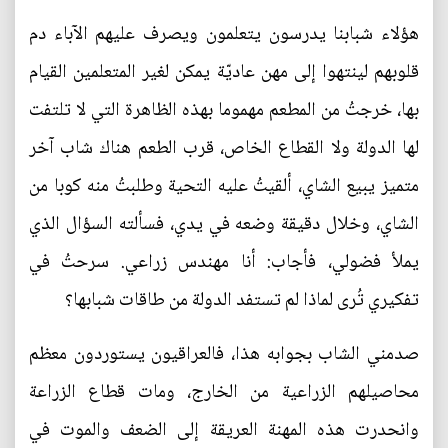
هؤلاء شبابنا يدرسون يتعلمون ويصرف عليهم الآباء دم
قلوبهم لينتهوا إلى مهن عاديّة يمكن لغير المتعلمين القيام
بها، خرجتُ من المطعم مهموما بهذه الظاهرة التي لا تلتفت
لها الدولة ولا القطاع الخاص، قرب الطعم هناك شاب آخر
متميز يبيع الشاي، ألقيتُ عليه التحية وطلبتُ منه كوبا من
الشاي، وخلال دقيقة وضعه في يدي، فسألته السؤال الذي
يملأ فضولي، فأجاب: أنا مهندس زراعي. سرحتُ في
تفكيري تُرى لماذا لم تستفد الدولة من طاقات شبابها؟
صدمني الشاب بجوابه هذا، فالعراقيون يستوردون معظم
محاصيلهم الزراعية من الخارج، ومات قطاع الزراعة
وانحدرت هذه المهنة العريقة إلى الضعف والموت في