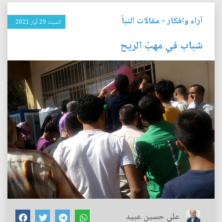
آراء وافكار
-
مقالات النبأ
السبت 29 آيار 2021
شباب في مهبّ الريح
علي حسين عبيد