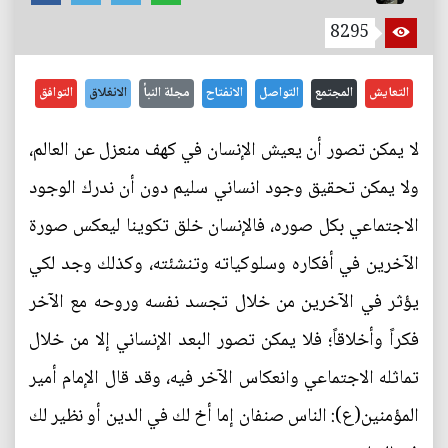
8295
التعايش
المجتمع
التواصل
الانفتاح
مجلة النبأ
الانغلاق
التوافق
لا يمكن تصور أن يعيش الإنسان في كهف منعزل عن العالم،
ولا يمكن تحقيق وجود انساني سليم دون أن ندرك الوجود
الاجتماعي بكل صوره، فالإنسان خلق تكوينا ليعكس صورة
الآخرين في أفكاره وسلوكياته وتنشئته، وكذلك وجد لكي
يؤثر في الآخرين من خلال تجسد نفسه وروحه مع الآخر
فكراً وأخلاقاً؛ فلا يمكن تصور البعد الإنساني إلا من خلال
تماثله الاجتماعي وانعكاس الآخر فيه، وقد قال الإمام أمير
المؤمنين(ع): الناس صنفان إما أخ لك في الدين أو نظير لك