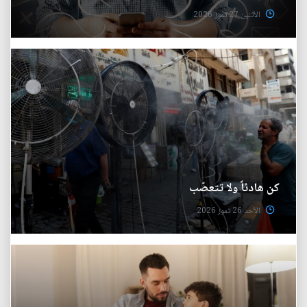
الأثنين 27 تموز 2026
كن هادئاً ولا تتعصّب
الأحد 26 تموز 2026