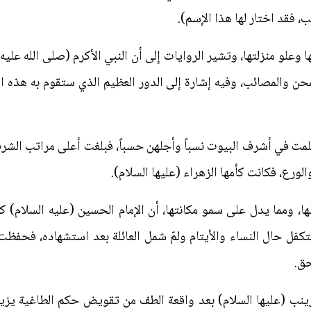
ب، فقد اختار لها هذا الإسم).
وعلو منزلتها، وتشير الروايات إلى أن النبي الأكرم (صلى الله عليه
محن والمصائب، وفيه إشارة إلى الدور العظيم الذي ستقوم به هذه ا
علمت في أشرف البيوت نسباً وأجلهن حسباً، فبلغت أعلى مراتب الش
ورع، فكانت كأمها الزهراء (عليها السلام).
 ومما يدل على سمو مكانتها، أن الإمام الحسين (عليه السلام) كان 
كفل حال النساء والأيتام ولمّ شمل العائلة بعد استشهاده، فحفظت
حق.
زينب (عليها السلام) بعد واقعة الطف من تقويض حكم الطاغية يزي