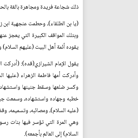
ذلك شجاعة فريدة ومجاهرة بالغة بالح
(يا بن الطلقاء)، وحطمت عنجهية ابن زي
وبتلك المواقف الكبيرة التي يعجز عنه
يقوده أئمة أهل البيت (عليهم السلام) و
يقول الإمام الشيرازي(قده): (أدركت ا
وأدركت أمها فاطمة الزهراء (عليها 
وكسر ضلعها وسقط جنينها واستشهادها وت
خطبه وجهاده واستشهاده، وسمعت جبرائي
(عليه السلام)، ومصائبه، وتسميمه، وقذ
وهي المرة التي تؤسر فيها بنات رسول
السلام) إلى العالم بأجمعه).