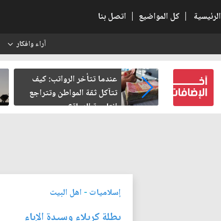
الرئيسية
|
كل المواضيع
|
اتصل بنا
آراء وافكار
س
النسبية.. حين
عندما تتأخر الرواتب: كيف
لباطل
تتآكل ثقة المواطن وتتراجع
إنتاجية الدولة؟
إسلاميات
-
اهل البيت
بطلة كربلاء وسيدة الإباء