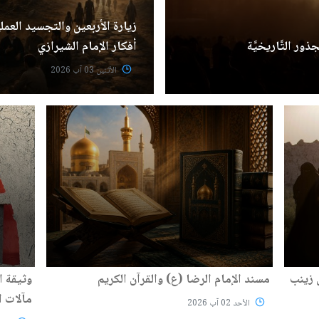
زيارة الأربعين والتجسيد العم
ذور التَّاريخيَّة
أفكار الإمام الشيرازي
الأثنين 03 آب 2026
ل زينب
مسند الإمام الرضا (ع) والقرآن الكريم
وثيقة ا
مآلات ا
الأحد 02 آب 2026