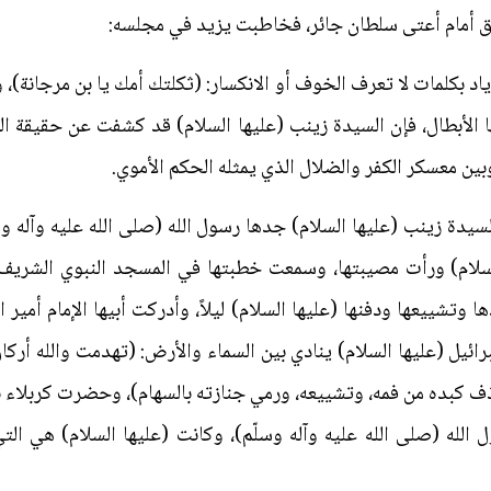
ق أمام أعتى سلطان جائر، فخاطبت يزيد في مجلسه:
اد بكلمات لا تعرف الخوف أو الانكسار: (ثكلتك أمك يا بن مرجانة)
ا الأبطال، فإن السيدة زينب (عليها السلام) قد كشفت عن حقيقة ا
بين معسكر الكفر والضلال الذي يمثله الحكم الأموي.
لسيدة زينب (عليها السلام) جدها رسول الله (صلى الله عليه وآله 
السلام) ورأت مصيبتها، وسمعت خطبتها في المسجد النبوي الشريف،
شييعها ودفنها (عليها السلام) ليلاً، وأدركت أبيها الإمام أمير 
ل (عليها السلام) ينادي بين السماء والأرض: (تهدمت والله أركان
ف كبده من فمه، وتشييعه، ورمي جنازته بالسهام)، وحضرت كربلاء بكل
 الله (صلى الله عليه وآله وسلّم)، وكانت (عليها السلام) هي ا