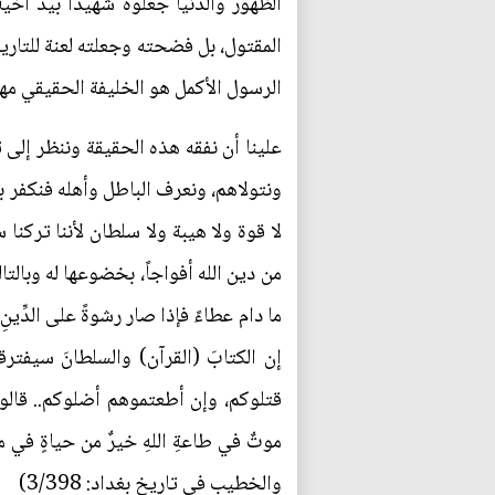
الظهور والدنيا جعلوه شهيداً بيد أخيه
المقتول، بل فضحته وجعلته لعنة للتاري
الرسول الأكمل هو الخليفة الحقيقي مهما
علينا أن نفقه هذه الحقيقة وننظر إلى 
ونتولاهم، ونعرف الباطل وأهله فنكفر به
لا قوة ولا هيبة ولا سلطان لأننا تركن
من دين الله أفواجاً، بخضوعها له وبالت
ما دام عطاءً فإذا صار رشوةً على الدِّينِ
إن الكتابَ (القرآن) والسلطانَ سيفترق
قتلوكم، وإن أطعتموهم أضلوكم.. قالوا: 
والخطيب في تاريخ بغداد: 3/398)