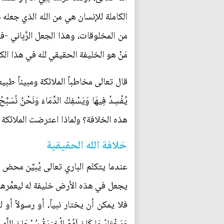
الكاملة للإنسان هي من الله الذي جعله 
من المخلوقات، وهذا الجعل الرَّباني -ف
مَنْ هو الخليفة الحقيقي لله في هذا ال
قال تعالى مخاطباً الملائكة ومبيناً طبيعة هذا الخ
هذه الخلافة؟ ولماذا اعترضت الملائكة قب
خلافة الله الحقيقية
عندما يتكلم الباري تعالى يُبيِّن مح
يجعل في هذه الأرض خليفة له ليعمِّرها 
فلا يمكن أن يختار نبياً، أو رسولاً أو لي