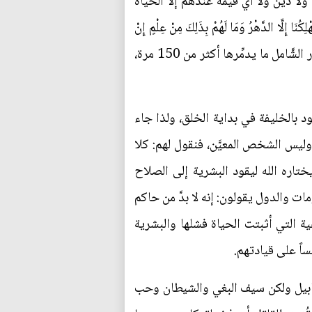
لا دين ولا أي قيمة عندهم إلا الحياة
َّا الدَّهْرُ وَمَا لَهُمْ بِذَلِكَ مِنْ عِلْمٍ إِنْ
هُمْ إِلَّا يَظُنُّونَ) (الجاثية: 24)، فلماذا لا يختارون نبياً أو رسولاً لينقذ هذه الأرض التي فيها من أسلحة الدَّمار الشَّامل ما يدمِّرها أكثر من 150 مرة،
 بالخليفة في بداية الخلق، ولذا جاء
وليس الشخص المعيَّن، فنقول لهم: كلا
تاره الله ليقود البشرية إلى الصلاح
 والدول يقولون: إنه لا بدَّ من حاكم
 التي أثبتت الحياة فشلها والبشرية
ساً على قيادتهم.
 هابيل ولكن سيف البغي والشيطان وحب