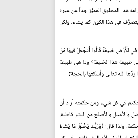
مة هذا المخلوق المميَّز جداً عن غيره
 يتصرَّف في هذا الكون كما يشاء، ولكن
أَرْضِ خَلِيفَةً قَالُوا أَتَجْعَلُ فِيهَا مَنْ
ِّمَاءَ وَنَحْنُ نُسَبِّحُ بِحَمْدِكَ وَنُقَدِّسُ لَكَ قَالَ إِنِّي أَعْلَمُ مَا لَا تَعْلَمُونَ) (البقرة: 30)، فما هي طبيعة هذا الخليفة؟ وما هي طبيعة
ردَّها الله تعالى وأسكتها بالحجة؟
ه حكيم في كل شيء ومن حكمته أراد أن
أفضل والأعدل والأصلح من البشر قاطبة،
ذا قال: (وَرَبُّكَ يَخْلُقُ مَا يَشَاءُ