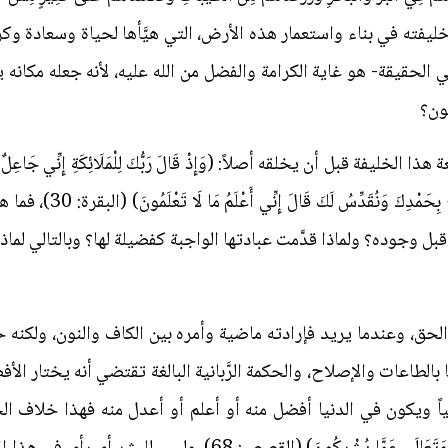
خليفته في بناء واستعمار هذه الأرض، التي هيَّأها لحياة وسعادة وكرا
ي الحقيقة- هو غاية الكرامة والفضل من الله عليه، لأنه جعله مكانه
كون؟
ليفة قبل أن يخلقه أصلاً: (وَإِذْ قَالَ رَبُّكَ لِلْمَلَائِكَةِ إِنِّي جَاعِلٌ فِي الْ
يُفْسِدُ فِيهَا وَيَسْفِكُ الد
ل وجوده؟ ولماذا قدَّمت عبادتها الواجبة كفضيلة لها؟ وبالتالي لماذا 
ض الحق، وعندما يريد فإرادته ماضية وأمره بين الكاف والنون، ولكن
بالطاعات والإصلاح، والحكمة الرَّبانية البالغة تقتضي أنه يختار ال
اً ويكون في الدنيا أفضل منه أو أعلم أو أعدل منه فهذا خلاف الحكمة، ول