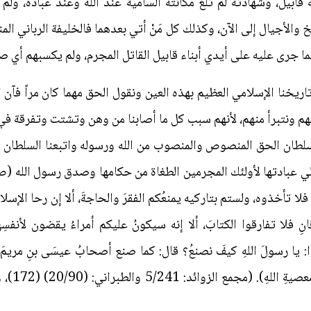
 قابيل، وشهادته لم تلغ مكانته السامية عند الله وعند عباده، ولم 
خ والأجيال إلى الآن، وكذلك كل مَنْ أتي بعدهما فالخليفة الرباني 
 جرى عليه على أيدي أبناء قابيل القاتل المجرم، ولم يكسبهم أي صفة
تاريخنا الإسلامي العظيم بهذه العين ونقول الحق مهما كان مراً فآن 
م ونتبرأ منهم، لأنهم سبب كل ما أصابنا من وهن وتشتت وتفرقة في هذا
ا سلطان الحق المنصوص والمنصوب من الله ورسوله واتبعنا السلطان ا
الي عبادتها لأولئك المجرمين الطغاة من حكامها وصدق رسول الله (ص)
 فلا تأخذوه، ولستم بتاركيه يمنعُكم الفقرَ والحاجةَ، ألا إن رحا الإسلامِ
انِ فلا تفارقوا الكتابَ، ألا إنه سيكونُ عليكم أمراءُ يقضون لأن
يا رسولَ اللهِ كيفَ نصنعُ؟ قال: كما صنع أصحابُ عيسَى بنِ مريمَ نُ