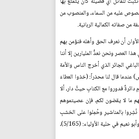
تُثبت للقاتل أي فضيلة كان يتمتع بها
المنصوص عليه من السماء، والمنصوب من
 من صفاته الكمالية الربانية.
الأوان أن نعرف الحق وأهله فنؤمن بهم
 العصر ونحن نعدُّ المليارين إلا أننا
لباغي الجائر الذي أخرج الناس والأمة
 عندما قال لنا محذراً: (خذوا العطاءَ
 دائرةٌ فدوروا مع الكتابِ حيثُ دار، ألا
فسِهم ما لا يقضون لكم، فإن عصيتموهم
شِروا بالمناشيرِ وحُمِلوا على الخشبِ
موتٌ في طاعةِ اللهِ خيرٌ من حياةٍ في معصيةِ اللهِ). (مجمع الزوائد: 5/241 والطبراني: (20/90) (172)، وأبو نعيم في حلية الأولياء: (5/165)،