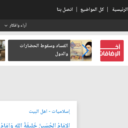
الرئيسية
|
كل المواضيع
|
اتصل بنا
آراء وافكار
س
تب لنفسه
الفساد وسقوط الحضارات
والدول
إسلاميات
-
اهل البيت
الإِمَامُ الحُسَينُ خَليفَةُ اللهِ وَإِمَامُ ال