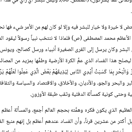
وَيَخْتَارُ مَا كَانَ لَهُمُ الْخِيَرَةُ سُبْحَانَ اللَّهِ وَتَعَالَى عَمَّا
حض لا خيرة ولا خيار للبشر فيه وإلا لو كان لهم من الأمر شيء فها ن
أعظم محمد المصطفى (ص) فلماذا لا ننتخب نبياً رسولاً ليقود الع
ن البشر وكان يرسل إلى القرى الصغيرة أنبياء ورسل كصالح، ويون
ليصلح هذا الفساد الذي عمَّ الكرة الأرضية وطمَّها بمزيد من المصائ
بر والبحر والجو، والأديان، والأخلاق، والاقتصاد والسياسة والث
مية وحتى كونية كمسألة الدفئية وثقب طبقة الأوزون.
العظيم الذي يكون فكره وهمَّته بحجم العالم أجمع، والمسألة أعظم 
 أكثر من عشرين قرناً، وأن الفساد عندهم أعظم بل إنهم منبع ال