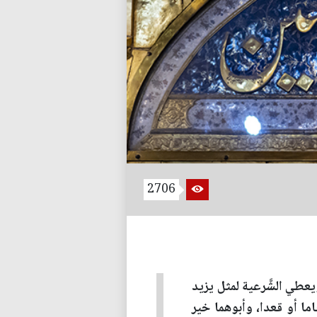
2706
يعطي الشَّرعية لمثل يزيد
ا أو قعدا، وأبوهما خير