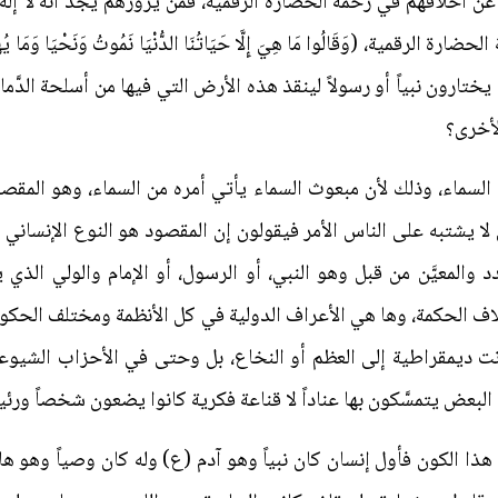
أخلاقهم في زحمة الحضارة الرقمية، فمَنْ يزورهم يجد أنه لا إله و
ة، (وَقَالُوا مَا هِيَ إِلَّا حَيَاتُنَا الدُّنْيَا نَمُوتُ وَنَحْيَا وَمَا يُهْلِكُنَا إِل
لأخرى؟
لسماء، وذلك لأن مبعوث السماء يأتي أمره من السماء، وهو المقصود
لا يشتبه على الناس الأمر فيقولون إن المقصود هو النوع الإنساني 
المعيَّن من قبل وهو النبي، أو الرسول، أو الإمام والولي الذي يخ
اف الحكمة، وها هي الأعراف الدولية في كل الأنظمة ومختلف الحكومات
ديمقراطية إلى العظم أو النخاع، بل وحتى في الأحزاب الشيوعية
ل البعض يتمسَّكون بها عناداً لا قناعة فكرية كانوا يضعون شخصاً ورئي
ي هذا الكون فأول إنسان كان نبياً وهو آدم (ع) وله كان وصياً وهو