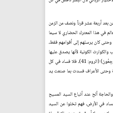
 يُشْرِكُونَ) (القصص: 68)، وليس للبشر أي رأي في هذا الاختيار الرَّباني لأن البشر ناقص في كل
حن بعد أربعة عشر قرناً ونصف من الزمن
الم في هذا المعترك الحضاري لا سيما
س وحتى كان يرسلهم إلى أقوامهم فقط،
ب والكوارث الكونية لأنها يصدق عليها
قول ربنا سبحانه: (ظَهَرَ الْفَسَادُ فِي الْبَرِّ وَالْبَحْرِ بِمَا كَسَبَتْ أَيْدِي النَّاسِ لِيُذِيقَهُمْ بَعْضَ الَّذِي عَمِلُوا لَعَلَّهُمْ يَرْجِعُونَ) (الروم: 41)، فلا فساد في كل
قافة وحتى الأعراف فسدت بما صنعت يد
والحاجة ألح عند أتباع السيد المسيح
فساد في الأرض، فهم تخلوا عن السيد