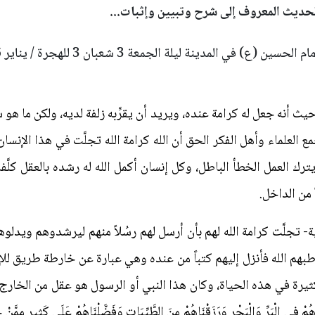
لحديث المعروف إلى شرح وتبيين وإثبات...
الحسين (ع) في المدينة ليلة الجمعة 3 شعبان 3 للهجرة / يناير 626 م
ث أنه جعل له كرامة عنده، ويريد أن يقرِّبه زلفة لديه، ولكن ما هو س
 العلماء وأهل الفكر الحق أن الله كرامة الله تجلَّت في هذا الإنسان
رك العمل الخطأ الباطل، وكل إنسان أكمل الله له رشده بالعقل كلَّفه
 من الداخل.
ية- تجلَّت كرامة الله لهم بأن أرسل لهم رسُلاً منهم ليرشدوهم ويد
اطبهم الله فأنزل إليهم كتباً من عنده وهي عبارة عن خارطة طريق ل
يرة في هذه الحياة، وكان هذا النبي أو الرسول هو عقل من الخارج فت