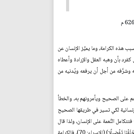
بب هذه الكرامة، وما يميِّز الإنسان عن
 كفرد بأن وهبه العقل والإرادة وأعطاه
 وشرَّفه من أجل أن يرفعه ويُدنيه من
لوهم على الصحيح ويأمرونهم به، والخطأ
لإنسانية لكي تسير في طريقها الصحيح
تكامل النِّعمة على الإنسان، ولذا قال
الله تعالى: (وَلَقَدْ كَرَّمْنَا بَنِي آَدَمَ وَحَمَلْنَاهُمْ فِي الْبَرِّ وَالْبَحْرِ وَرَزَقْنَاهُمْ مِنَ الطَّيِّبَاتِ وَفَضَّلْنَاهُمْ عَلَى كَثِيرٍ مِمَّنْ خَلَقْنَا تَفْضِيلًا) (الإسراء: 70)، فالكرامة