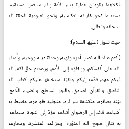
فكلاهما يقودان عملية بناء الأمة بناء مستمرا مستقيما
مستداما نحو غاياته التكاملية، ونحو العبودية الحقة لله
سبحانه وتعالى.
حيث تقول (عليها السلام):
(أنتم عباد الله نصب أمره ونهيه، وحملة دينه ووحيه، وأُمناء
الله على أنفسكم، وبلغاؤه إلى الأُمم، وزعمتم حقّ لكم، لله
فيكم عهد، قدّمه إليكم، وبقيّة استخلفها عليكم: كتاب الله
الناطق، والقرآن الصادق، والنور الساطع، والضياء اللّامع،
بيّنة بصائره، منكشفة سرائره، منجلية ظواهره، مغتبط به
أشياعه، قائد إلى الرضوان أتباعه، مؤدّ إلى النجاة استماعه،
به تنال حجج الله المنوّرة، وعزائمه المفسّرة، ومحارمه