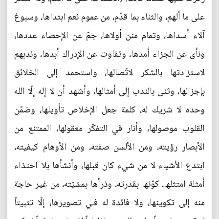
على ما ألهم، والثناء بما قدّم، من عموم نعم ابتداها، وسبوغ
آلاء أسداها، وتمام منن أولاها، جمّ عن الإحصاء عددها،
ونأى عن الجزاء أمدها، وتفاوت عن الإدراك أبدها، وندبهم
لاستزادتها بالشكر لاتّصالها، واستحمد إلى الخلائق
بإجزالها، وثنى بالندب إلى أمثالها، وأشهد أن لا إله إلّا الله
وحده لا شريك له، كلمة جعل الإخلاص تأويلها، وضمّن
القلوب موصولها، وأنار في التفكّر معقولها، الممتنع من
الأبصار رؤيته، ومن الألسن صفته، ومن الأوهام كيفيته،
ابتدع الأشياء لا من شيء كان قبلها، وأنشأها بلا احتذاء
أمثلة امتثلها، كوّنها بقدرته، وذرأها بمشيّته، من غير حاجة
منه إلى تكوينها، ولا فائدة له فـي تصويرها، إلّا تثبيتاً