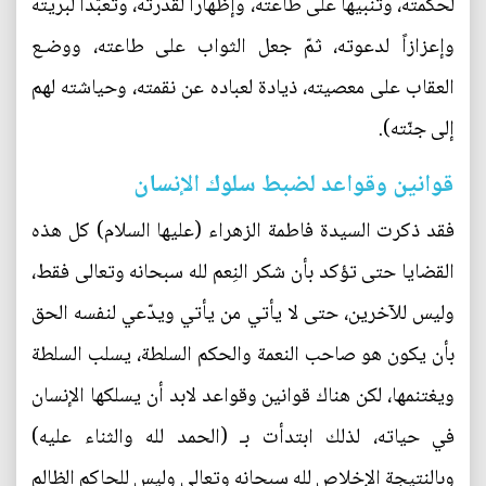
لحكمته، وتنبيهاً على طاعته، وإظهاراً لقدرته، وتعبّداً لبريّته
وإعزازاً لدعوته، ثمّ جعل الثواب على طاعته، ووضـع
العقاب على معصيته، ذيادة لعباده عن نقمته، وحياشته لهم
إلى جنّته).
قوانين وقواعد لضبط سلوك الإنسان
فقد ذكرت السيدة فاطمة الزهراء (عليها السلام) كل هذه
القضايا حتى تؤكد بأن شكر النِعم لله سبحانه وتعالى فقط،
وليس للآخرين، حتى لا يأتي من يأتي ويدّعي لنفسه الحق
بأن يكون هو صاحب النعمة والحكم السلطة، يسلب السلطة
ويغتنمها، لكن هناك قوانين وقواعد لابد أن يسلكها الإنسان
في حياته، لذلك ابتدأت بـ (الحمد لله والثناء عليه)
وبالنتيجة الإخلاص لله سبحانه وتعالى وليس للحاكم الظالم