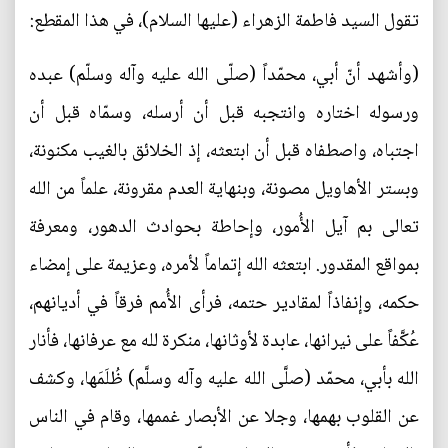
تقول السيد فاطمة الزهراء (عليها السلام)، في هذا المقطع:
(وأشهد أنّ أبي، محمّداً (صلّى الله عليه وآله وسلّم) عبده
ورسوله اختاره وانتجبه قبل أن أرسله، وسمّاه قبل أن
اجتباه، واصطفاه قبل أن ابتعثه، إذ الخلائق بالغيب مكنونة،
وبستر الأهاويل مصونة، وبنهاية العدم مقرونة، علماً من الله
تعالى بم آيل الأُمور، وإحاطة بحوادث الدهور، ومعرفة
بمواقع المقدور. ابتعثه الله إتماماً لأمره، وعزيمة على إمضاء
حكمه، وإنفاذاً لمقادير حتمه، فرأى الأُمم فرقاً في أديانهم،
عُكَّفاً على نيرانها، عابدة لأوثانها، منكرة لله مع عرفانها، فأنار
الله بأبي، محمّد (صلَّى الله عليه وآله وسلَّم) ظُلَمَها، وكشف
عن القلوب بهمها، وجلا عن الأبصار غممها، وقام في الناس