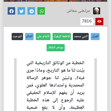
مرتضى معاش
7816
القرآن
النبي محمد
فاطمة الزهراء
الامام علي
الشكر
التوحيد
جواهر الافكار
الخطبة من الوثائق التاريخية التي
بيَّنت لنا ما هو التاريخ، وماذا جرى
فيه؟، وتبيّن لنا جوهر الرسالة
المحمدية وامتدادها العلوي، فمن
يريد أن يفهم الإسلام الحقيقي
عليه الرجوع إلى هذه الخطبة
العظيمة، وأن لا يقع ضحية