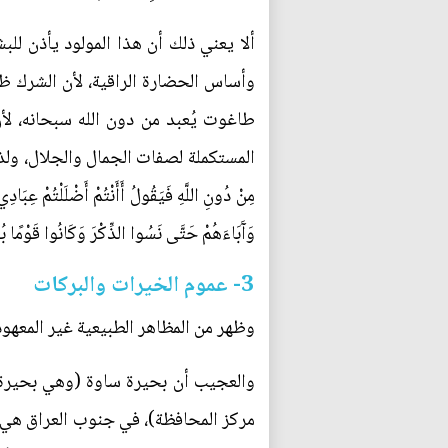
ألا يعني ذلك أن هذا المولود يأذن ل
وأساس الحضارة الراقية، لأن الشرك ظ
طاغوت يُعبد من دون الله سبحانه، لأن
المستكملة لصفات الجمال والجلال، ولذا كل 
وَآَبَاءَهُمْ حَتَّى نَسُوا الذِّكْرَ وَكَانُوا قَوْمًا ب
3- عموم الخيرات والبركات
وظهر من المظاهر الطبيعية غير المعهودة أنه: (
والعجيب أن بحيرة ساوة (وهي بحيرة 
مركز المحافظة)، في جنوب العراق هي رب