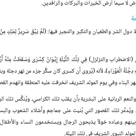
ض لا سيما أرض الخيرات والبركات والرافدين.
الطغيان والتكبر والتجبر فيها: (لَمْ يَبْقَ سَرِيرٌ لِمَلِكٍ مِنْ مُلُوكِ الدُّن
ب والتزلزل) فِي تِلْكَ اللَّيْلَةِ إِيْوَانُ كِسْرَى وَسَقَطَتْ مِنْهُ أَرْبَعَ
َتْ عَلَيْهِ دِجْلَةُ الْعَوْرَاءِ)، لأنه (يُروى أن كسرى كان سكَّر جزء من نهر
وظهر البناء وفي يوم المولد الشريف انخرقت عليه المنطقة وانهدم القص
لنعم الربانية على البشرية بأن يقلب تلك الكراسي، ويُنكِّس تلك 
ويُدمِّر تلك القصور التي بُنيت على جماجم وأشلاء الشعوب والب
اً بينهم وعباده خولاً يذبحون الرجال ويستخدمون النساء والأط
لمولد النبوي الشريف في تلك الليلة.