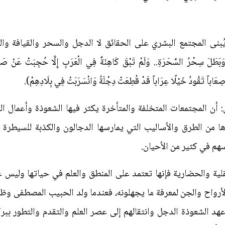
يُبنى المجتمع البشري على الحقائق لا الدجل والسحر والقيافة و
وَبَطَلَ سِحْرُ السَّحَرَةِ.. وَلَمْ تَبْقَ كَاهِنَةٌ فِي الْعَرَبِ إِلَّا حُجِبَتْ عَنْ
عَاباً تَقُودُ خَيْلًا عِرَاباً قَدْ قُطِعَتْ دِجْلَةُ وَانْسَرَبَتْ فِي بِلَادِهِمْ).
: أن المجتمعات المتخلفة والمتأخرة يكثر فيها الشعوذة وأعمال الد
ا من الطرق والأساليب التي يمارسها الدجالون والكذبة للسيطرة ع
هم في كثير من الأحيان.
عقلية والحضارية فإنها تعتمد على المنطق والعلم في حياتها وليس
ر الأرواح والجن لمعرفة ما يجهلونه، فعندما ولد الحبيب المصطفى 
 عهد الشعوذة الدجل وانتقالهم إلى عصر العلم والتقدم والتطور ببر