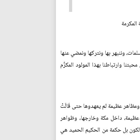
لمات، وننبهر بها ونتركها ونمضي عنها
محبتنا وارتباطنا بهذا المولود المكرَّم
 الأول من عام الفيل)، شهد أشياء ومظاهر عظيمة لم يعهدوها حتى قَالَتْ
عشر معجزة عظيمة، داخل مكة وخارجها، وظواهر
الكون بل حكمة من الحكيم الحميد هي