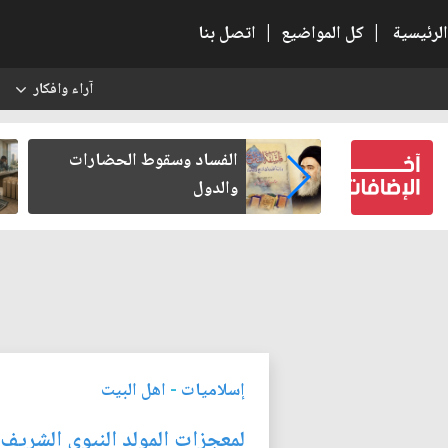
الرئيسية
|
كل المواضيع
|
اتصل بنا
آراء وافكار
س
بعين كتب لنفسه
الفساد وسقوط الحضارات
والدول
إسلاميات
-
اهل البيت
لمعجزات المولد النبوي الشريف