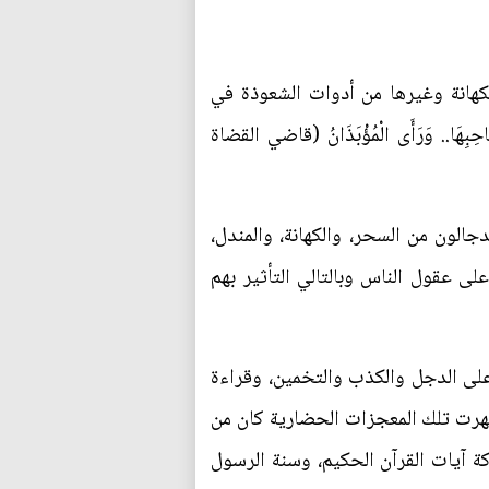
الكهانة وغيرها من أدوات الشعوذة في
 صَاحِبِهَا.. وَرَأَى الْمُؤْبَذَانُ (قاضي القضاة
جالون من السحر، والكهانة، والمندل،
لى عقول الناس وبالتالي التأثير بهم
 على الدجل والكذب والتخمين، وقراءة
وظهرت تلك المعجزات الحضارية كان من
كة آيات القرآن الحكيم، وسنة الرسول