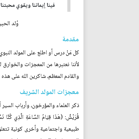
فينا إيماننا ويقوي محبتنا و
وُلد الحبيب في فجر الجمعة
مقدمة
كل مَنْ درس أو اطلع على المولد النبو
لأننا نعتبرها من المعجزات والخوارق لعال
والقادم المعظم، شاكرين الله على هذه ال
معجزات المولد الشريف
قُرَيْشٌ: (هَذَا قِيَامُ السَّاعَةِ الَّذِ
طبيعية واجتماعية وأخرى كونية تتعلق