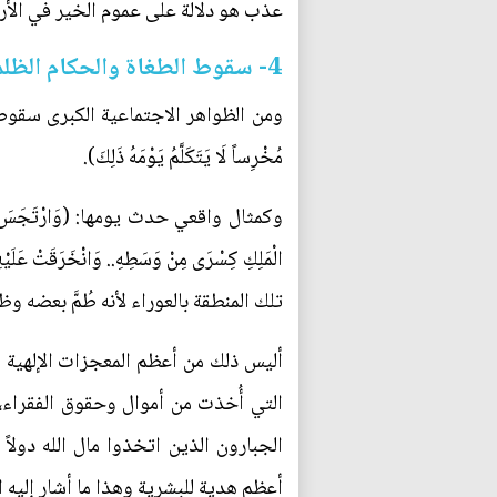
عذب هو دلالة على عموم الخير في الأر
4- سقوط الطغاة والحكام الظلمة
ومن الظواهر الاجتماعية الكبرى سقوط دول الشر و
مُخْرِساً لَا يَتَكَلَّمُ يَوْمَهُ ذَلِكَ).
وكمثال واقعي حدث يومها: (وَارْتَجَسَ (الاضطرا
الْمَلِكِ كِسْرَى مِنْ وَسَطِهِ.. وَانْخَرَق
تلك المنطقة بالعوراء لأنه طُمَّ بعضه 
أليس ذلك من أعظم المعجزات الإلهية وا
التي أُخذت من أموال وحقوق الفقراء، 
الجبارون الذين اتخذوا مال الله دول
أعظم هدية للبشرية وهذا ما أشار إليه ا