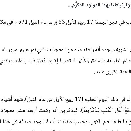
ارتباطنا بهذا المولود المكرَّم...
 17 ربيع الأول 53 ق هـ عام الفيل 571 م في مكة المكرمة
ي الشريف يجده أنه رافقه عدد من المعجزات التي نمر عليها مرور المس
م الطبيعة والمادة، وكأنها لا تعنينا إلا بما يُعزز فينا إيماننا ويقوي 
نعمة الكبرى علينا.
ذكر العلماء والمؤرخون، وأرباب السير أنه في ذلك اليوم العظيم (17 ربيع
ي كُنَّا نَسْمَعُ أَهْلَ الْكُتُبِ يَذْكُرُونَهُ)، فيذكرون أنه وقعت أربعة 
 بالنظام العام للكون، وحسب عقيدتنا أنه لا يوجد صدفة في هذا 