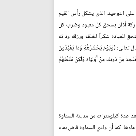
 على التوحيد، الذي يشكل رأس القيم
مباركة أذان بسحق كل معبود وضرب كل
حق للعبادة شكراً لخلقه ورزقه وذاته
وَيَوْمَ يَحْشُرُهُمْ وَمَا يَعْبُدُونَ
قَالُوا سُبْحَانَكَ مَا كَانَ يَنْبَغِي لَنَا أَنْ نَتَّخِذَ مِنْ دُونِكَ مِنْ أَوْلِيَاءَ وَلَكِنْ مَتَّعْتَهُمْ
د عدة كيلومترات من مدينة السماوة
ماءها، كما أن وادي السماوة فاض بماء