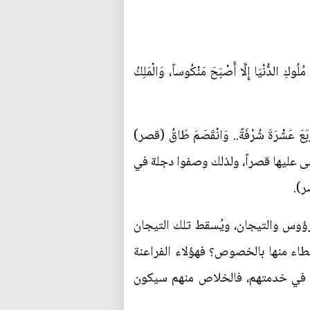
ْيَا إِلَّا أَصْبَحَ مَنْكُوساً، وَالْمَلِكُ
 عَشْرَةَ شُرْفَةً.. وَانْقَصَمَ طَاقُ (قصر)
 دجلة وبنى عليها قصراً، ولذلك وصفوا دجلة في
ر).
الرؤوس والتيجان، ويُسقط تلك التيجان
سطاء منها بالخصوص؟ فهؤلاء الفراعنة
فال في خدمتهم، فالخلاص منهم سيكون