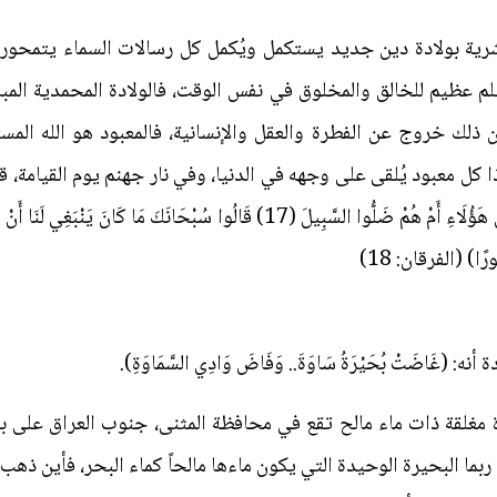
لبشرية بولادة دين جديد يستكمل ويُكمل كل رسالات السماء يتمحور
لم عظيم للخالق والمخلوق في نفس الوقت، فالولادة المحمدية ال
 ذلك خروج عن الفطرة والعقل والإنسانية، فالمعبود هو الله المست
معبود يُلقى على وجهه في الدنيا، وفي نار جهنم يوم القيامة، قال تعالى: (
مِنْ دُونِ اللَّهِ فَيَقُولُ أَأَنْتُمْ أَضْلَلْتُمْ عِبَادِي هَؤُلَاءِ أَمْ هُمْ ضَلُّوا السَّبِيلَ (17) 
ُورًا) (الفرقان: 18)
غَاضَتْ بُحَيْرَةُ سَاوَةَ.. وَفَاضَ وَادِي السَّمَاوَةِ).
مغلقة ذات ماء مالح تقع في محافظة المثنى، جنوب العراق على بع
ما البحيرة الوحيدة التي يكون ماءها مالحاً كماء البحر، فأين ذهب 