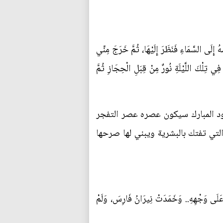
 السَّمَاءِ فَنَظَرَ إِلَيْهَا، ثُمَّ خَرَجَ مِنِّي
ي تِلْكَ اللَّيْلَةِ نُورٌ مِنْ قِبَلِ الْحِجَازِ ثُمَّ
ولود المبارك سيكون عصره عصر التفجر
التي تفتك بالبشرية ويبني لها صرحها
َلَى وَجْهِهِ.. وَخَمَدَتْ نِيرَانُ فَارِسَ، وَلَمْ