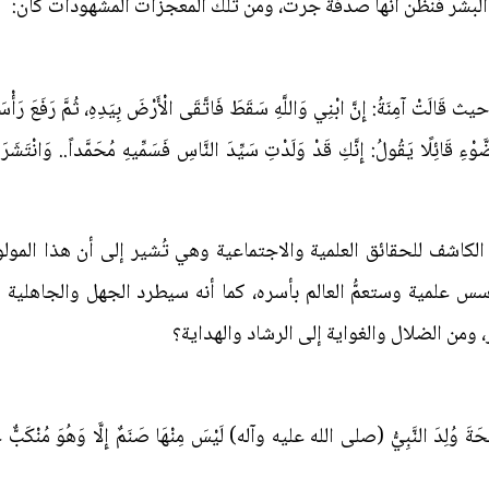
ن البشر فنظن أنها صدفة جرت، ومن تلك المعجزات المشهودات كان:
ةُ: إِنَّ ابْنِي وَاللَّهِ سَقَطَ فَاتَّقَى الْأَرْضَ بِيَدِهِ، ثُمَّ رَفَعَ رَأْسَهُ إِلَى
ءِ قَائِلًا يَقُولُ: إِنَّكِ قَدْ وَلَدْتِ سَيِّدَ النَّاسِ فَسَمِّيهِ مُحَمَّداً.. وَانْتَشَرَ فِ
 الكاشف للحقائق العلمية والاجتماعية وهي تُشير إلى أن هذا الم
سس علمية وستعمُّ العالم بأسره، كما أنه سيطرد الجهل والجاهلية 
، ومن الضلال والغواية إلى الرشاد والهداية؟
َةَ وُلِدَ النَّبِيُّ (صلى الله عليه وآله) لَيْسَ مِنْهَا صَنَمٌ إِلَّا وَهُوَ مُنْكَبٌّ ع