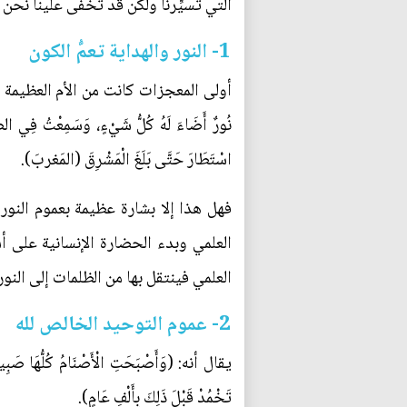
التي تسيِّرنا ولكن قد تخفى علينا نح
1- النور والهداية تعمُّ الكون
أولى المعجزات كانت من الأم العظيمة حيث قَالَتْ آمِنَ
نُورٌ أَضَاءَ لَهُ كُلُّ شَيْ‏ءٍ، وَسَمِعْتُ فِي الضَّوْ
اسْتَطَارَ حَتَّى بَلَغَ الْمَشْرِقَ (المَغربَ).
فهل هذا إلا بشارة عظيمة بعموم النور
العلمي وبدء الحضارة الإنسانية على أ
العلمي فينتقل بها من الظلمات إلى النور
2- عموم التوحيد الخالص لله
يقال أنه: (وَأَصْبَحَتِ الْأَصْنَامُ كُلُّهَا صَبِيح
تَخْمُدْ قَبْلَ ذَلِكَ بِأَلْفِ عَامٍ).