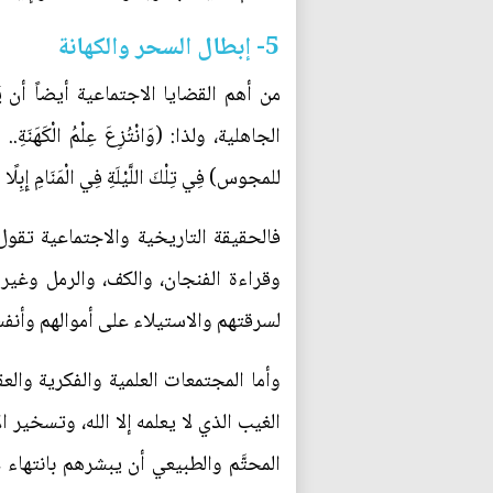
5- إبطال السحر والكهانة
من أهم القضايا الاجتماعية أيضاً أن 
الجاهلية، ولذا: (وَانْتُزِعَ عِلْمُ الْكَهَنَةِ.. 
للمجوس) فِي تِلْكَ اللَّيْلَةِ فِي الْمَنَامِ إِبِلًا صِ
فالحقيقة التاريخية والاجتماعية تقول
وقراءة الفنجان، والكف، والرمل وغيره
لسرقتهم والاستيلاء على أموالهم وأنفس
وأما المجتمعات العلمية والفكرية وال
الغيب الذي لا يعلمه إلا الله، وتسخي
المحتَّم والطبيعي أن يبشرهم بانتهاء