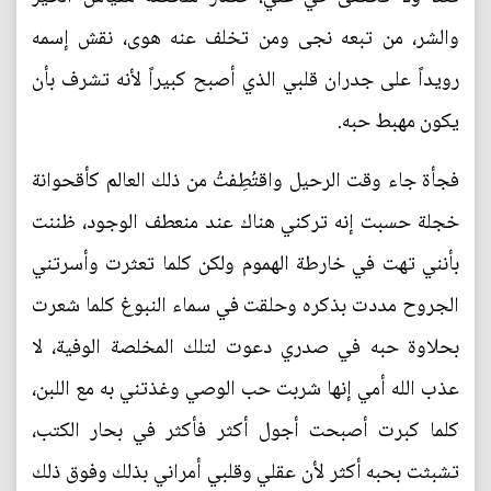
والشر، من تبعه نجى ومن تخلف عنه هوى، نقش إسمه
رويداً على جدران قلبي الذي أصبح كبيراً لأنه تشرف بأن
يكون مهبط حبه.
فجأة جاء وقت الرحيل واقتُطِفتُ من ذلك العالم كأقحوانة
خجلة حسبت إنه تركني هناك عند منعطف الوجود، ظننت
بأنني تهت في خارطة الهموم ولكن كلما تعثرت وأسرتني
الجروح مددت بذكره وحلقت في سماء النبوغ كلما شعرت
بحلاوة حبه في صدري دعوت لتلك المخلصة الوفية، لا
عذب الله أمي إنها شربت حب الوصي وغذتني به مع اللبن،
كلما كبرت أصبحت أجول أكثر فأكثر في بحار الكتب،
تشبثت بحبه أكثر لأن عقلي وقلبي أمراني بذلك وفوق ذلك