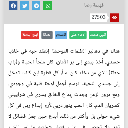
فهيمة رضا
27503
النبي محمد
الامام علي
الاسلام
العدالة
نهج البلاغة
هناك في دهاليز الظلمات الموحشة إنعقد حبه في خلايا
جسدي، أخذ بيدي إلى بر الأمان، كان ملجأ الحياة و(باب
حطة) الذي من دخله كان آمناً، كل قطرة لبن كانت تدخل
إلى جسدي النحيف ترسم أجمل لوحة فنية في وجودي،
ومع مرور الزمن وجدت إبداع الخالق يسري في شراييني
كسريان الدم، كان الحب ينور دربي لأرى إبداع ربي في كل
شيء حولي بل وأكثر من ذلك، أبدع حين جعل فضائل لا
تعد ولا تحصى في علي، فصار شخصه مقياس الخير