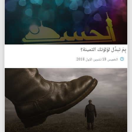
بِمَ تبدِّل لؤلؤتك الثمينة؟
الخميس 18 تشرين الاول 2018