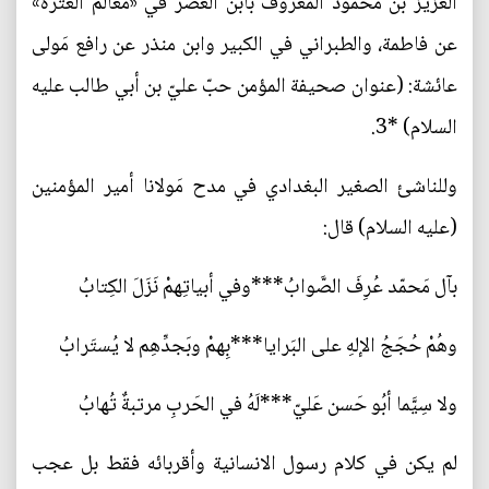
العزيز بن محمود المعروف بابن العصر في «معالم العترة»
عن فاطمة، والطبراني في الكبير وابن منذر عن رافع مَولى
عائشة: (عنوان صحيفة المؤمن حبّ عليّ بن أبي طالب عليه
السلام) *3.
‎وللناشئ الصغير البغدادي في مدح مَولانا أمير المؤمنين
(عليه السلام) قال:
لم يكن في كلام رسول الانسانية وأقربائه فقط بل عجب