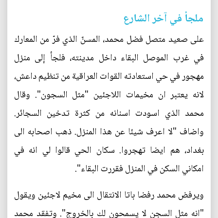
ملجأ في آخر الشارع
على صعيد متصل فضل محمد، المسنّ الذي فرّ من المعارك
في غرب الموصل البقاء داخل مدينته، فلجأ إلى منزل
مهجور في حي استعادته القوات العراقية من تنظيم داعش،
لانه يعتبر ان مخيمات اللاجئين "مثل السجون". وقال
محمد الذي اسودت اسنانه من كثرة تدخين السجائر.
واضاف "لا اعرف شيئا عن هذا المنزل. ذهب اصحابه الى
بغداد، هم ايضا تهجروا. سكان الحي قالوا لي انه في
امكاني السكن في المنزل فقررت البقاء".
ويرفض محمد رفضا باتا الانتقال الى مخيم لاجئين ويقول
"انه مثل السجن لا يسمحون لك بالخروج". وتفقد محمد