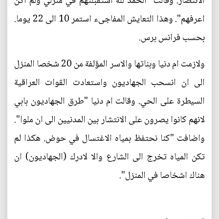
الانتصار. وقالت "الحمد لله استقبلتهم في منزلي ولم اكن
اعرفهم". وهذا التعايش المفاجىء استمر 10 الى 22 يوما.
بحسب فرانس برس.
ولازمت ام دنيا وبناتها والاسر المؤلفة من 20 شخصا المنزل
الى ان انسحب الجهاديون واستعادت القوات العراقية
السيطرة على الحي. وقالت ام دنيا "طرق الجهاديون بابي
لانهم كانوا يصرون على الانتشار بين المدنيين الى ان ملوا".
واضافت "كنا نحتفظ بمياه الاغتسال في حوض. هكذا لم
تكن المياه تخرج الى الشارع والا لادرك (الجهاديون) ان
هناك اشخاصا في المنزل".