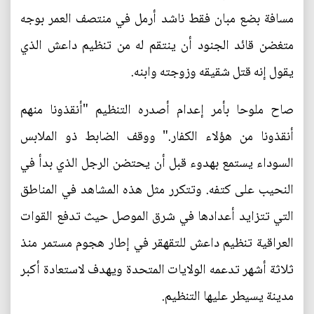
مسافة بضع مبان فقط ناشد أرمل في منتصف العمر بوجه
متغضن قائد الجنود أن ينتقم له من تنظيم داعش الذي
يقول إنه قتل شقيقه وزوجته وابنه.
صاح ملوحا بأمر إعدام أصدره التنظيم "أنقذونا منهم
أنقذونا من هؤلاء الكفار." ووقف الضابط ذو الملابس
السوداء يستمع بهدوء قبل أن يحتضن الرجل الذي بدأ في
النحيب على كتفه. وتتكرر مثل هذه المشاهد في المناطق
التي تتزايد أعدادها في شرق الموصل حيث تدفع القوات
العراقية تنظيم داعش للتقهقر في إطار هجوم مستمر منذ
ثلاثة أشهر تدعمه الولايات المتحدة ويهدف لاستعادة أكبر
مدينة يسيطر عليها التنظيم.