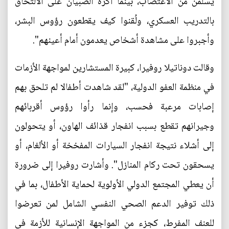
يسلمن من الاغتصاب، بينما أكره الصبيان على الالتحاق
بالتدريب العسكري، ولُقنوا كيف يقطعون رؤوس البشر،
وأجبروا على مشاهدة أشخاص يعدمون أمام أعينهم".
وقالت دوناتيلا روفيرا، كبيرة المستشارين لمواجهة الأزمات
في منظمة العفو الدولية، "لقد شاهدت أطفالا لم تلحق بهم
إصابات مرعبة فحسب، وإنما رأوا رؤوس أقربائهم
وجيرانهم تقطع بسبب انفجار قذائف الهاون، أو يتحولون
إلى أشلاء نتيجة انفجار السيارات المفخخة أو الألغام، أو
يسحقون تحت ركام المنازل". وأشارت روفيرا إلى ضرورة
أن يعطي المجتمع الدولي الأولوية لحماية الأطفال، بما في
ذلك توفير الدعم الصحي النفسي الشامل لمن تعرضوا
للعنف المفرط، كجزء من المواجهة الإنسانية للأزمة في