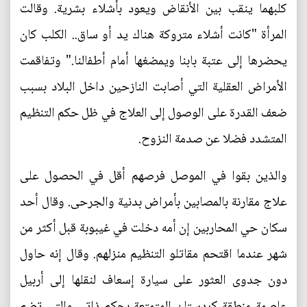
كلبهما ينقب بين الأنقاض ويعود بأشلاء بشرية. وقالت
المرأة "كانت أشلاء متروكة هناك يد أو ساق.. الكلب كان
يحضرها إلى عتبة بابنا ويمضغها أمام أطفالنا." وتفاقمت
الأمراض العقلية التي أصابت النازحين داخل البلاد بسبب
ضعف القدرة على الوصول إلى العلاج في ظل حكم التنظيم
المتشدد فضلا عن صدمة النزوح.
والذين بقوا في الموصل فرصهم أقل في الحصول على
علاج مقارنة بالمصابين بأمراض بدنية والجرحى. وقال أحد
سكان حي المحاربين إن أمه دخلت في غيبوبة قبل أكثر من
شهر عندما اقتحم مقاتلو التنظيم منزلهم. وقال إنه حاول
دون جدوى العثور على سيارة إسعاف لنقلها إلى أربيل
عاصمة منطقة كردستان المتمتعة بحكم ذاتي والتي تضم