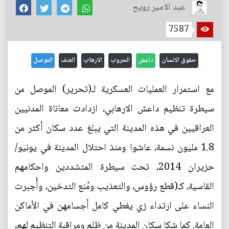
عبد الامير رويح
7587
حقوق الانسان
داعش
الحروب
الارهاب
العنف
الموصل
مع استمرار العمليات العسكرية لـ(تحرير) الموصل من
سيطرة تنظيم داعش الارهابي، ازدادت معاناة المدنيين
العراقيين في هذه المدينة التي يبلغ عدد سكان أكثر من
1.8 مليون نسمة، عاشوا ومنذ احتلال المدينة في يونيو/
حزيران 2014، تحت سيطرة المتشددين واحكامهم
القاسية، كـ(قطع رؤوس، والتعذيب ومُنع التدخين، وأُجبرت
النساء على ارتداء زي يغطي كامل أجسامهن في الأماكن
العامة. كما شكا سكان المدينة من ظلم ومراقبة التنظيم لهم،