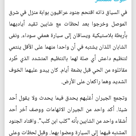
في السياق ذاته اقتحم جنود عراقيون بوابة منزل في شرق
الموصل وخرجوا بعد لحظات مع شابين تقيد أياديهما
بأربطة بلاستيكية ويساقان إلى سيارة همفي سوداء. ونفى
الشابان اللذان يشتبه في أن واحدا منهما على الأقل ينتمي
لتنظيم داعش أي صلة لهما بالتنظيم المتشدد الذي طُرد
مقاتلوه من الحي قبل بضعة أيام. كان يبدو عليهما الخوف
الشديد وهما راكعان على الأرض.
وتجمع الجيران أغلبهم يحدق فيما يحدث ولا يقول أحد
شيئا. أكد واحد من الجيران الاتهامات ووصف آخر أحد
أشقاء واحد من الشابين بأنه "كلب ابن كلب". واقتاد الجنود
المشتبه فيهما إلى السيارة ومضوا بهما. وقبل لحظات وعلى