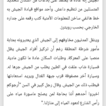
الجيش إنه عادة ما يعتمد على بلاغات من السكان لتحديد
المتسللين من تنظيم داعش. وأحد مواقع قيادة الجيش به
خط هاتفي ساخن للمعلومات الأمنية كتب رقمه على جداره
الخارجي. بحسب رويترز.
وينقل المدنيون مخاوفهم إلى الجيش الذي يعتبرونه بمثابة
مأمور شرطة المنطقة رغم أن تركيز أفراد الجيش يظل
منصبا على المعركة. وطلبات السكان عادة ما تكون مادية.
فسيارة شاب علقت في الطين يطلب من الجيش جرها له.
وسيارة آخر مصفوفة قرب جبهة القتال ويريد استعادتها
فيطلب ذلك من الجيش. وقال رجل كبير في السن "أرجوكم
اخبروا أحدهم أننا بحاجة لمن يصلح ماسورة مياه على
رأس الشارع لتعود المياه إلى منازلنا."