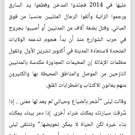
عليها في 2014 فجلدوا المدخن وقطعوا يد السارق
ورجموا الزانية وألقوا الرجال المثليين جنسيا من فوق
المباني. وقتل بضعة آلاف من المدنيين أو أصيبوا بجروح
في حرب الشوارع منذ أن بدأ هجوم تدعمه الولايات
المتحدة لاستعادة المدينة في أكتوبر تشرين الأول. وتقول
منظمات الإغاثة إن المخيمات المجاورة مكدسة بالمدنيين
النازحين من الموصل والمناطق المحيطة بها والكثيرون
منهم يعانون الاكتئاب واضطرابات القلق.
وقالت ليلى "أشعر بالضياع وحياتي لم يعد لها معنى .. إذا
سٌرقت سيارتك يمكنك شراء أخرى. إذا دمر بيتك يمكنك
بناء غيره لكن الحياة لا يمكن تعويضها." وتتلقى ليلى