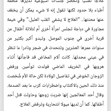
علاجا نفسيا وتحضر جلسات أسبوعية تديرها منظمة
أطباء بلا حدود لكنها تقول إنه لا شيء يمكن أن يخفف
عنها محنتها.. "العلاج لا يشفي القلب العليل." وفي خيمة
مجاورة في دباجة تجلس امرأة أخرى أم لثلاثة أطفال من
قرية أخرى في جنوب الموصل. وتبدو أكبر بكثير من
سنوات عمرها العشرين وتتحدث في ضجر ونادرا ما تنظر
في عيني محدثها. كانت آلام المخاض قد فاجأتها أثناء
هروبها في الخريف الماضي فولدت توأمين. ورفض
الزوجان الخوض في تفاصيل الولادة لكن حالة الأم شُخصت
منذ ذلك الحين بالاكتئاب واضطرابات كرب ما بعد الصدمة.
وقال أحد المعالجين إنها ضربت زوجها وحاولت قتل أحد
أطفالها. كما أن لديها ميولا انتحارية وترفض العلاج.