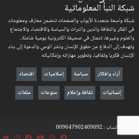
شبكة النبأ المعلوماتية
شبكة واسعة متعددة الأبواب والصفحات تتضمن معارف ومعلومات
في الفكر والثقافة والدين والتراث والسياسة والاقتصاد والاجتماع
والعلوم وغيرها، تتمثل في صحيفة الكترونية يومية شاملة..
وتهدف إلى الدفاع عن حقوق الإنسان ونشر الوعي والدعوة إلى بناء
الإنسان فكريا وثقافيا، وتطوير مهاراته وإمكانياته
آراء وافكار
سياسة
إسلاميات
اقتصاد
إنسانيات
ثقافة وإعلام
منوعات
ملفات
موبايل + واتساب : 009647902409092