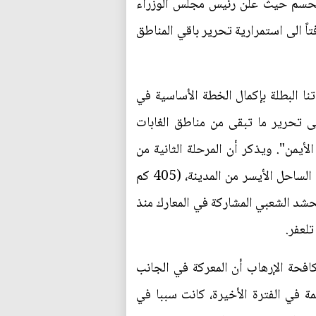
 الحسم حيث علن رئيس مجلس الوزراء
ً الى استمرارية تحرير باقي المناطق
نا البطلة بإكمال الخطة الأساسية في
ى تحرير ما تبقى من مناطق الغابات
أيمن". ويذكر أن المرحلة الثانية من
عمليات تحرير الموصل انطلقت، في (الـ29 من كانون الأول 2016 المنصرم)، لاستعادة ما تبقى من أحياء الساحل الأيسر من المدينة، (405 كم
لحشد الشعبي المشاركة في المعارك منذ
لعفر.
افحة الإرهاب أن المعركة في الجانب
 في الفترة الأخيرة، كانت سببا في