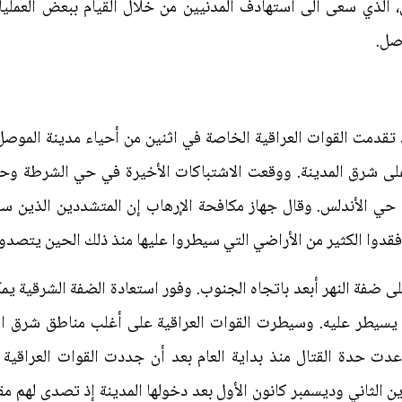
لذي سعى الى استهادف المدنيين من خلال القيام ببعض العمليات 
وصل.
 تقدمت القوات العراقية الخاصة في اثنين من أحياء مدينة الموص
قدوا الكثير من الأراضي التي سيطروا عليها منذ ذلك الحين يتصدو
 ضفة النهر أبعد باتجاه الجنوب. وفور استعادة الضفة الشرقية يم
د يسيطر عليه. وسيطرت القوات العراقية على أغلب مناطق شرق ال
عدت حدة القتال منذ بداية العام بعد أن جددت القوات العراقية
ن الثاني وديسمبر كانون الأول بعد دخولها المدينة إذ تصدى لهم مق