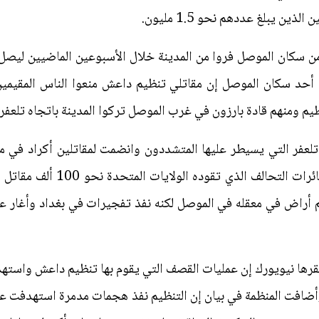
ن يبلغ عددهم نحو 1.5 مليون.
لأمم المتحدة إن نحو 32 ألفا من سكان الموصل فروا من المدينة خلال الأسبوعين الماض
وصل إلى 161 ألف. وقال أحد سكان الموصل إن مقاتلي تنظيم داعش منعوا الناس ا
يم ومنهم قادة بارزون في غرب الموصل تركوا المدينة باتجاه تلعفر 
ر التي يسيطر عليها المتشددون وانضمت لمقاتلين أكراد في منط
ويشمل هجوم الموصل الذي تدعمه ط
يم أراض في معقله في الموصل لكنه نفذ تفجيرات في بغداد وأغار 
ها نيويورك إن عمليات القصف التي يقوم بها تنظيم داعش واسته
أضافت المنظمة في بيان إن التنظيم نفذ هجمات مدمرة استهدفت على