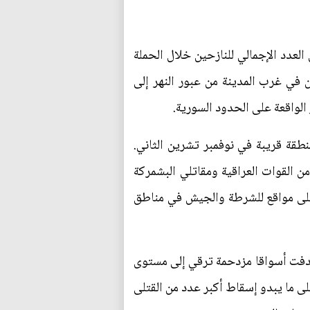
يين ليصل العدد الإجمالي للنازحين خلال الحملة
لمقيمين في غرب المدينة من عبور النهر إلى
الواقعة على الحدود السورية.
قة قريبة في نوفمبر تشرين الثاني.
ائرات التحالف الذي تقوده الولايات المتحدة نحو 100 ألف مقاتل من القوات العراقية ومقاتلي البشمركة
على مواقع للشرطة والجيش في مناطق
دفت أسواقا مزدحمة ترقي إلى مستوى
 ما يبدو إسقاط أكبر عدد من القتلى