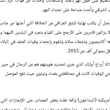
تنظيم على طول نهر دجلة. واستعادت وحدات من قوات الرد السريع
الشرقي وأمنت مساحة على امتداد النهر.
ل أن يكتب نهاية للشق العراقي من الخلافة التي أعلنها من جانب
ن المتشددين لا يزالون قادرين على الأرجح على القيام بتمرد في البلدين ك
ثة أرباع أولئك الذي جرى تحديد هويتهم هم من الرجال في حين أن 
ثلثي الوفيات كانت في محافظتي بغداد ونينوى حيث تقع الموصل.
مريكية (البنتاغون) وكما نقلت بعض المصادر، على الإنجازات التي 
يم داعش الإرهابي، وما حققته من نصر رمزي وعملياتي بتحريرها م