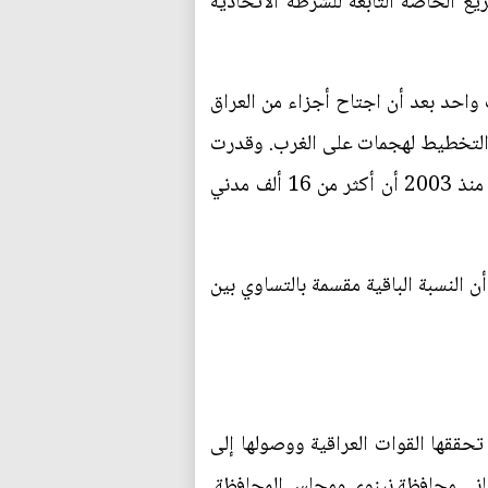
 الخاصة التابعة للشرطة الاتحادية
 واحد بعد أن اجتاح أجزاء من العراق
ليهما والتخطيط لهجمات على الغرب. وقدرت
جماعة ضحايا حرب العراق التي يديرها أكاديميون ونشطاء سلام وتقوم بإحصاء وفيات العنف في البلاد منذ 2003 أن أكثر من 16 ألف مدني
النسبة الباقية مقسمة بالتساوي بين
تحققها القوات العراقية ووصولها إلى
باني محافظة نينوى ومجلس المحافظة.