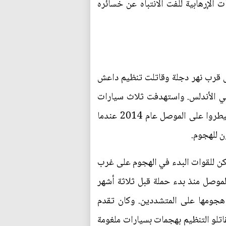
الإرهابية للفت الانتباه عن خسائره
ل قرب نهر دجلة وقاتلت تنظيم داعش
هناك مما يقربها من السيطرة الكاملة على شرق المدينة. ووقعت الاشتباكات الأخيرة في حي الشرطة وحي الأندلس.‭ ‬واستهدفت ثلاث سيارات
ملغومة على الأقل القوات العراقية في حي الأندلس. وقال جهاز مكافحة الإرهاب إن المتشددين الذين سيطروا على الموصل عام 2014 عندما
ن للهجوم.
كن للقوات البدء في الهجوم على غرب
موصل منذ بدء حملة قبل ثلاثة أشهر
 هجومها على المتشددين. وكان تقدم
اتلو التنظيم بهجمات بسيارات ملغومة