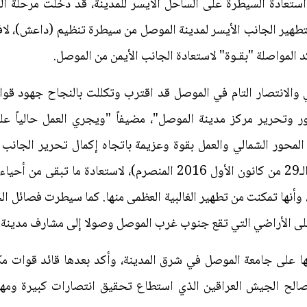
ة استعادة السيطرة على الساحل الأيسر للمدينة، قد دخلت مرحلة
تطهير الجانب الأيسر لمدينة الموصل من سيطرة تنظيم (داعش)، لافتا
د المواصلة "بقـوة" لاستعادة الجانب الأيمن من الموصل.
ي والانتصار التام في الموصل قد اقترب وتكللت بالنجاح جهود قوات
ور وتحرير مركز مدينة الموصل"، مضيفاً "ويجري العمل حالياً عل
المحور الشمالي والعمل بقوة وعزيمة باتجاه إكمال تحرير الجانب ال
 وأنها تمكنت من تطهير الغالبية العظمى منها. كما سيطرت فصائل ا
على الأراضي التي تقع جنوب غرب الموصل وصولا إلى مشارف مدينة ت
ا على جامعة الموصل في شرق المدينة، وأكد بعدها قائد قوات مك
لح الجيش العراقين الذي استطاع تحقيق انتصارات كبيرة ومهمة