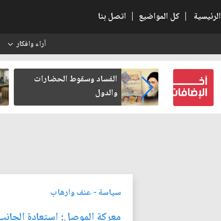
الرئيسية
|
كل المواضيع
|
اتصل بنا
آراء وافكار
س
بعين كتب لنفسه
الفساد وسقوط الحضارات
والدول
سياسة
-
عنف وارهاب
معركة الموصل: استعادة الجان