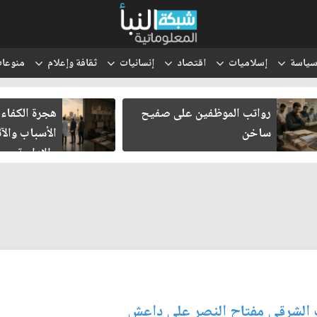
ياسة
إسلاميات
اقتصاد
إنسانيات
ثقافة وإعلام
منوعا
رواتب الموظفين على صفيح
هجرة الكفاءا
ساخن
الأسباب والآث
والإدارية
ب الشرقي مفتاح النصر على داعش