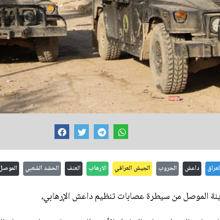
لعراق
داعش
الحروب
الجيش العراقي
الارهاب
العنف
الحشد الشعبي
الموصل
ينة الموصل من سيطرة عصابات تنظيم داعش الإرهابي،