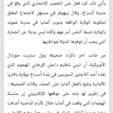
يأتي ذلك كرد فعل على التفجير الانتحاري الذي وقع في
مدينة أنسباخ. وقال زيهوفر في مستهل الاجتماع المغلق
لحكومة الولاية الواقعة جنوب ألمانيا في مدينة غموند
بالولاية ضبط النفس أمر مهم ولكنه ليس بديلا عن الحماية
التي يجب أن توفرها الدولة لمواطنيها.
من جانب اخر ذكرت صحيفة وول ستريت جورنال
الأمريكية، أن تبني تنظيم داعش الإرهابي للهجوم الذي
نفذه أحد اللاجئين السوريين في بلدة أنسباخ بولاية بافاريا
الألمانية وضع بالفعل ألمانيا على المحك. وقالت الصحيفة -
في تقرير لها بثته على موقعها الإلكتروني إن سلسلة
الهجمات التي وقعت في ألمانيا خلال الأيام الماضية أضافت
زخما جديدا للنقاش الدائر في برلين حول وضع اللاجئين