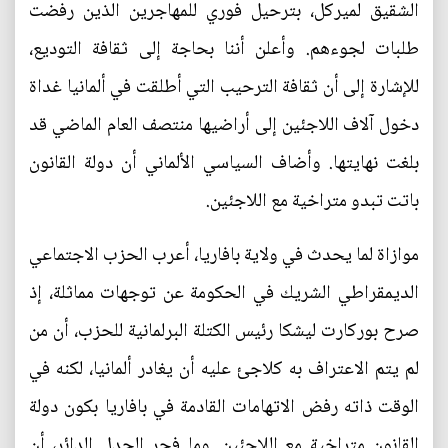
الشقيق لميركل، بترحيل فوري للمهاجرين الذين رفضت
طلبات لجوءهم. وأعلن أننا بحاجة إلى ثقافة التوديع،
للإشارة إلى أن ثقافة الترحيب التي أطلقت في ألمانيا غداة
دخول آلاف اللاجئين إلى أراضيها منتصف العام الماضي قد
بلغت نهايتها. وأضاف السياسي الألماني أن دولة القانون
باتت تبدو متراخية مع اللاجئين.
موازاة لما يحدث في ولاية بافاريا، أعرب الحزب الاجتماعي
الديمقراطي الشريك في الحكومة عن توجهات مماثلة، إذ
صرح بوركارت ليشكا رئيس الكتلة البرلمانية للحزب، أن من
لم يتم الاعتراف به كلاجئ عليه أن يغادر ألمانيا، لكنه في
الوقت ذاته رفض الاتهامات القادمة في بافاريا بكون دولة
القانون متراخية مع اللاجئين. وما فجر الجدل الدائر، أن