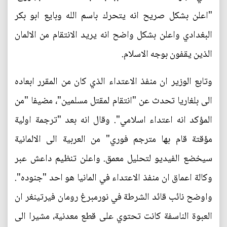
"اعلن بشكل صريح انه يتحرك باسم الله وبايع ابو بكر
البغدادي واعلن بشكل واضح انه يريد الانتقام من الالمان
الذين يقفون بوجه الاسلام.
وتابع الوزير ان منفذ الاعتداء الذي كان من المقرر ابعاده
الى بلغاريا تحدث عن "انتقام لمقتل مسلمين"، مضيفا "من
المؤكد انه اعتداء اسلامي". وقال انه بعد "ترجمة اولية
مؤقتة قام بها مترجم فوري" من العربية الى الالمانية
سيخضع الفيديو لتحليل معمق. واعلن تنظيم داعش عبر
وكالة اعماق ان منفذ الاعتداء في المانيا هو احد "جنوده".
واوضح نائب قائد الشرطة في نورمبرغ رومان فيرتينغر ان
العبوة الناسفة كانت تحتوي على قطع معدنية، مشيرا الى