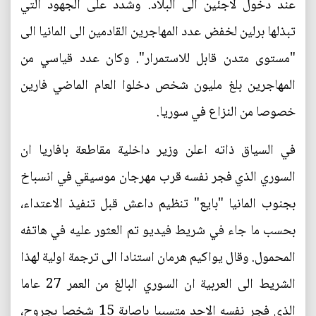
عند دخول لاجئين الى البلاد. وشدد على الجهود التي
تبذلها برلين لخفض عدد المهاجرين القادمين الى المانيا الى
"مستوى متدن قابل للاستمرار". وكان عدد قياسي من
المهاجرين بلغ مليون شخص دخلوا العام الماضي فارين
خصوصا من النزاع في سوريا.
في السياق ذاته اعلن وزير داخلية مقاطعة بافاريا ان
السوري الذي فجر نفسه قرب مهرجان موسيقي في انسباخ
بجنوب المانيا "بايع" تنظيم داعش قبل تنفيذ الاعتداء،
بحسب ما جاء في شريط فيديو تم العثور عليه في هاتفه
المحمول. وقال يواكيم هرمان استنادا الى ترجمة اولية لهذا
الشريط الى العربية ان السوري البالغ من العمر 27 عاما
الذي فجر نفسه الاحد متسببا باصابة 15 شخصا بجروح،