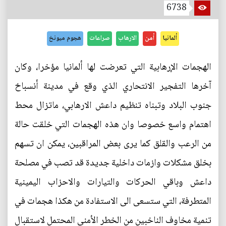
6738
ألمانيا
أمن
الارهاب
صراعات
هجوم ميونخ
الهجمات الإرهابية التي تعرضت لها ألمانيا مؤخرا، وكان
آخرها التفجير الانتحاري الذي وقع في مدينة أنسباخ
جنوب البلاد وتبناه تنظيم داعش الارهابي، ماتزال محط
اهتمام واسع خصوصا وان هذه الهجمات التي خلقت حالة
من الرعب والقلق كما يرى بعض المراقبين، يمكن ان تسهم
بخلق مشكلات وازمات داخلية جديدة قد تصب في مصلحة
داعش وباقي الحركات والتيارات والاحزاب اليمينية
المتطرفة، التي ستسعى الى الاستفادة من هكذا هجمات في
تنمية مخاوف الناخبين من الخطر الأمني المحتمل لاستقبال