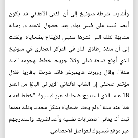
وأشارت شرطة ميونيخ إلى أن الفتى الأفغاني قد يكون
أيضا كتب على فيس بوك، بعد حصول الاعتداء، رسالة
مشابهة لتلك التي نشرها سنبلي للإيقاع بضحاياه. ولفتت
إلى أن منفذ إطلاق النار في المركز التجاري في ميونيخ
الذي أوقع تسعة قتلى و35 جريحا خطط لهجومه "منذ
سنة". وقال روبرت هايمبرغر قائد شرطة بافاريا خلال
مؤتمر صحفي إن الشاب الألماني-الإيراني البالغ من العمر
18 عاما الذي استدرج ضحاياه عبر فيسبوك "خطط لعمله
هذا منذ سنة" ولم يختر ضحاياه بشكل محدد، وذلك بعدما
ثبت أنه يعاني اضطرابات نفسية وأعد لضربته واستدرجهم
عبر موقع فيسبوك للتواصل الاجتماعي.