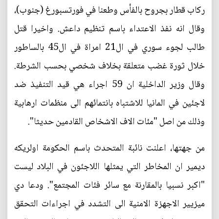
ركاب قطار بجروح بالفأس وطعنا في فورتسبورغ (جنوب)،
وقال انه نفذ الاعتداء باسم تنظيم داعش. واخيرا قتل
طالب لجوء سوري في ال21 امراة في ال45 بالساطور
خلال ثورة غضب متعلقة بخلاف شخصي بحسب الشرطة.
وقال وزير الداخلية ان 59 اجراء هي قيد التنفيذ ضد
لاجئين في المانيا للاشتباه بانتمائهم الى منظمات ارهابية
وذلك من اصل "مئات الاف الاشخاص القادمين حديثا".
من جهتها، اعلنت نائبة المتحدث باسم الحكومة اولريكه
ديمير ان المخاطر التي يمثلها اللاجئون في البلاد ليست
"اكبر نسبيا بالمقارنة مع سائر فئات المجتمع". ودعا دي
ميزيير الاجهزة الامنية الى التشدد في اجراءات التحقق