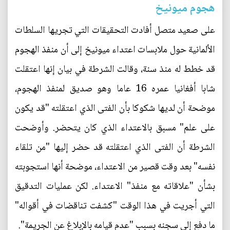
هجوم ميونيخ
على صعيد متصل أفادت التحقيقات التي تجريها السلطات
الألمانية حول ملابسات اعتداء ميونيخ إلى أن منفذ الهجوم
قد خطط له منذ سنة، وقالت الشرطة في بيان إنها اعتقلت
شابا أفغانيا عمره 16 عاما وهو صديق لمنفذ الهجوم،
موضحة أن لديها شكوكا بأن الفتى الذي اعتقلته "قد يكون
على علم" مسبق بالاعتداء الذي كان يتحضر. وأوضحت
الشرطة أن الفتى الذي اعتقلته قد حضر إليها "من تلقاء
نفسه" بعد وقت قصير من الاعتداء، موضحة أنها استجوبته
بشأن "علاقاته مع منفذ" الاعتداء. لكن عمليات التدقيق
التي أجريت في هذا الوقت "كشفت تناقضات في أقواله"
ما دفع إلى سجنه بسبب "عدم قيامه بالإبلاغ عن الجريمة".