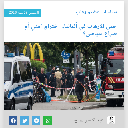
سياسة
-
عنف وارهاب
الخميس 28 تموز 2016
حمى الارهاب في ألمانيا.. اختراق امني أم
صراع سياسي؟
عبد الامير رويح