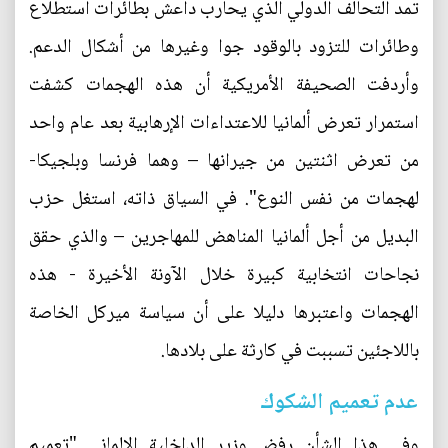
تمد التحالف الدولي الذي يحارب داعش بطائرات استطلاع
وطائرات للتزود بالوقود جوا وغيرها من أشكال الدعم.
وأردفت الصحيفة الأمريكية أن هذه الهجمات كشفت
استمرار تعرض ألمانيا للاعتداءات الإرهابية بعد عام واحد
من تعرض اثنتين من جيرانها – وهما فرنسا وبلجيكا-
لهجمات من نفس النوع". في السياق ذاته، استغل حزب
البديل من أجل ألمانيا المناهض للمهاجرين – والذي حقق
نجاحات انتخابية كبيرة خلال الآونة الأخيرة - هذه
الهجمات واعتبرها دليلا على أن سياسة ميركل الخاصة
باللاجئين تسببت في كارثة على بلادها.
عدم تعميم الشكوك
وفي هذا الشأن رفض وزير الداخلية الالماني "تعميم