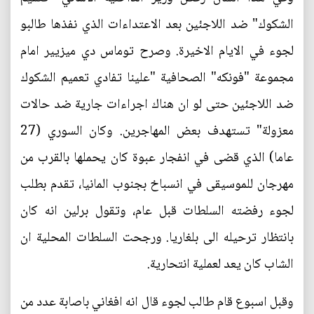
الشكوك" ضد اللاجئين بعد الاعتداءات الذي نفذها طالبو
لجوء في الايام الاخيرة. وصرح توماس دي ميزيير امام
مجموعة "فونكه" الصحافية "علينا تفادي تعميم الشكوك
ضد اللاجئين حتى لو ان هناك اجراءات جارية ضد حالات
معزولة" تستهدف بعض المهاجرين. وكان السوري (27
عاما) الذي قضى في انفجار عبوة كان يحملها بالقرب من
مهرجان للموسيقى في انسباخ بجنوب المانيا، تقدم بطلب
لجوء رفضته السلطات قبل عام، وتقول برلين انه كان
بانتظار ترحيله الى بلغاريا. ورجحت السلطات المحلية ان
الشاب كان يعد لعملية انتحارية.
وقبل اسبوع قام طالب لجوء قال انه افغاني باصابة عدد من