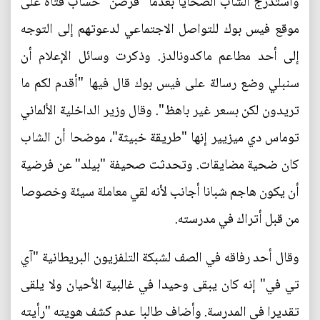
واستدرج الشاب الضحايا بعدما "قرصن" حساب فتاة على
موقع فيس بوك للتواصل الاجتماعي لدعوتهم إلى التوجه
إلى أحد مطاعم ماكدونالدز. وذكرت وسائل الإعلام أن
سنبلي وضع رسالة على فيس بوك قال فيها "أقدم لكم ما
تريدون لكن بسعر غير باهظ". وقال وزير الداخلية الألماني
توماس دي ميزيير إنها "طريقة خبيثة"، موضحا أن الشاب
كان ضحية مضايقات. وتحدثت صحيفة "بيلد" عن فرضية
أن يكون هاجم شبانا أجانب لأنه لقي معاملة سيئة وخصوصا
من قبل أتراك في مدرسته.
وقال أحد رفاقه في الصف لشبكة التلفزيون البريطانية "آي
تي في" إنه كان يبقى وحيدا في غالبية الأحيان ولا يلقى
تقديرا في المدرسة. وأضاف طالبا عدم كشف هويته "رأيته