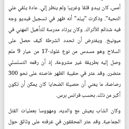
أمس، كان يبدو قلقا وغريبا ولم ينظر إلي. عادة يلقي علي
التحية". وذكرت "بيلد" أنه ظهر في تسجيل فيديو وجه
فيه شتائم للأتراك. وكان يرتاد مدرسة للتأهيل المهني في
ميونيخ. ويفترض أن تحدد الشرطة كيف حصل على
السلاح وهو مسدس من نوع غلوك-17 من عيار 9 ملم
وصل إليه بطريقة غير مشروعة، إذ أن رقمه التسلسلي
متضرر. وقد عثر في حقيبة الظهر خاصته على نحو 300
رصاصة، ما يعني أن حصيلة الضحايا كان يمكن أن تكون
أكبر من ذلك. بحسب فرانس برس.
وكان الشاب يعيش مع والديه، ومهووسا بعمليات القتل
الجماعية. وقد عثر المحققون في غرفته على وثائق حول