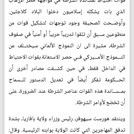
قوات احتياط لمساندة الشرطة في مواجهة خطر الإرهاب
الذي بات يشكله إسلاميون دخلوا البلاد كلاجئين.
وأوضــحت الصحيفة وجود توجهات لتشكيل قوات من
متطوعين ســبق أن تلقوا تدريباً حربياً أو أمنياً في صفوف
الشرطة، مشيرة الى ان النموذج الألماني سيختــلف عن
النـــموذج الأمـــيركي فــي حصر الاستعانة بقوات الاحتياط
في الداخل فقط، في حين كشــفت مصادر أخرى أن
الحـــكومة تفكر أيضاً في تعديل الدستور للــسماح
بمــســاندة هذه القوات عناصر الشرطة عند الضرورة، على
أن تخضع لأوامر الشرطة.
وينتقد هورست سيهوفر، رئيس وزراء ولاية بافاريا، بشدة
تدفق المهاجرين التي كانت الولاية بوابته الرئيسية. وقال: