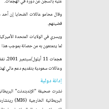
عليه بالسجن عن دوره في الهجمات.
وقال محامو عائلات الضحايا إن أحد م
قضيتهم.
لما يتمتعون به من حصانة بموجب هذا ال
وعائلات سعودية بتقديم دعم مالي لهذا 
إدانة دولية
نشرت صحيفة "الإندبندنت" البريطانية
البريطانية 