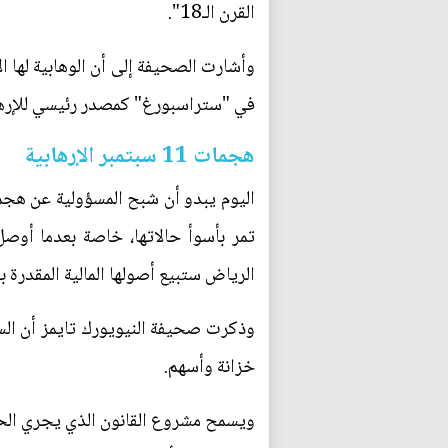
القرن الـ18".
في "ستراسبورغ" كمصدر رئيسي للإرها
هجمات 11 سبتمبر الإرهابية
تمر بأسوأ حالاتها، خاصة بعدما أوصل
الرياض ستبيع أصولها المالية المقدرة بـ 750 مليار دولار في الولايات المتحدة إذا مرر الكونغرس مشروع قانون عن هجمات نيويو
خزانة وأسهم.
ويسمح مشروع القانون الذي يجري الح