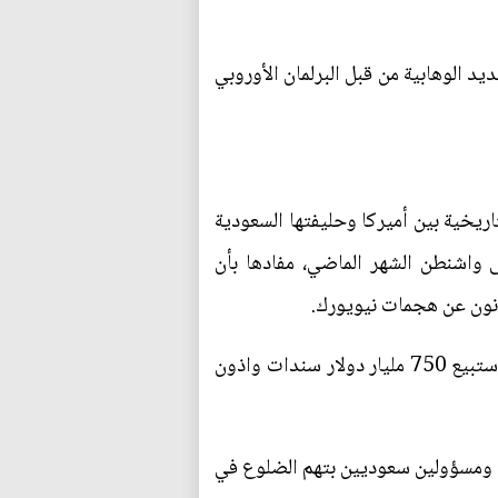
الوهابية لها الآن تأثير في جميع أنحاء العالم، لافتة إلى أنه في تموز 2013، تم تحديد الوهابية من قبل البرلمان الأوروبي
و أن العلاقة التاريخية بين أميركا وحليفتها السعودية
ى واشنطن الشهر الماضي، مفادها بأن
وذكرت صحيفة النيويورك تايمز أن السعودية هددت واشنطن في حال مرر مشروع قانون مقاضاة المملكة ستبيع 750 مليار دولار سندات واذون
 ومسؤولين سعوديين بتهم الضلوع في