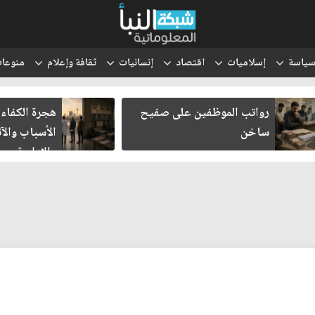
ياسة
إسلاميات
اقتصاد
إنسانيات
ثقافة وإعلام
منوعا
رواتب الموظفين على صفيح
هجرة الكفاءا
ساخن
الأسباب والآث
والإدارية