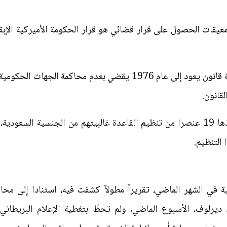
عيقات الحصول على قرار قضائي هو قرار الحكومة الأميركية الإب
ويسري في الولايات المتحدة الأميركية قانون يعود إلى عام 1976 يقضي 
قانون.
هجمات 11 أيلول/سبتمبر 2001، نفذها 19 عنصرا من تنظيم القاعدة غالبيتهم من ال
التنظيم.
 في الشهر الماضي، تقريراً مطولاً كشفت فيه، استنادا إلى محاض
الخارجية (MI6) ريتشارد ديرلوف، الأسبوع الماضي، ولم تحظَ بتغطية الإعلام