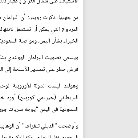
الاستيلاء على شمال العراق باعتبار ذلك
من جهتها، ذكرت رويترز أن البرلمان 
الخبراء بشأن اليمن، ومواصلة السعودية
ويسعى تصويت البرلمان الهولندي بشك
فرض حظر على تصدير الأسلحة إلى ال
وهولندا ليست الدولة الأوروبية الو
البريطاني (جيريمي كوربين) أورد خلا
السعودية في اليمن “يوجه ضربات جوية 
وأوضحت "الديلي تلغراف" أن الوهابية 
السعودي نظرا لتواجد مكة المكرمة بها 