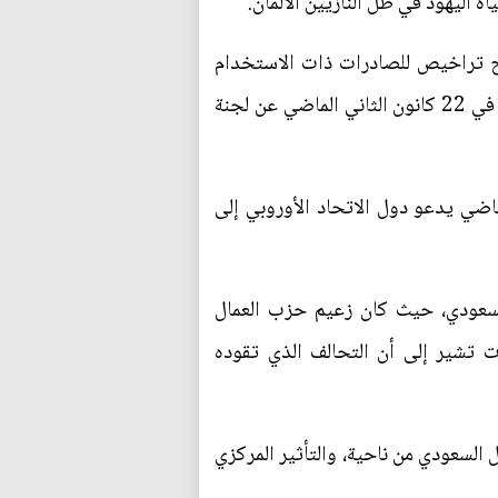
ة اليهود في ظل النازيين الألمان.
منح تراخيص للصادرات ذات الاستخدام
المزدوج التي يمكن أن تستعمل لانتهاك حقوق الإنسان، مستندا في ذلك إلى تقرير أصدرته الأمم المتحدة، في 22 كانون الثاني الماضي عن لجنة
ضي يدعو دول الاتحاد الأوروبي إلى
السعودي، حيث كان زعيم حزب العمال
ات تشير إلى أن التحالف الذي تقوده
السعودي من ناحية، والتأثير المركزي