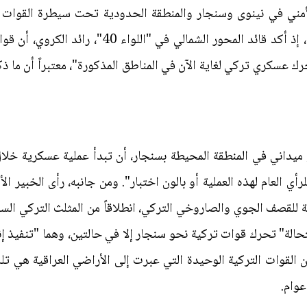
أمني في نينوى وسنجار والمنطقة الحدودية تحت سيطرة القوات ا
الشعبي" عن سابقيه، بل جاء مكملاً لها، إذ أكد قائد
ك عسكري تركي لغاية الآن في المناطق المذكورة"، معتبراً أن ما ذك
ميداني في المنطقة المحيطة بسنجار، أن تبدأ عملية عسكرية خلال ال
ي العام لهذه العملية أو بالون اختبار". ومن جانبه، رأى الخبير الأ
لة للقصف الجوي والصاروخي التركي، انطلاقاً من المثلث التركي الس
ستحالة" تحرك قوات تركية نحو سنجار إلا في حالتين، وهما "تنفيذ إ
أن القوات التركية الوحيدة التي عبرت إلى الأراضي العراقية هي 
عوام.