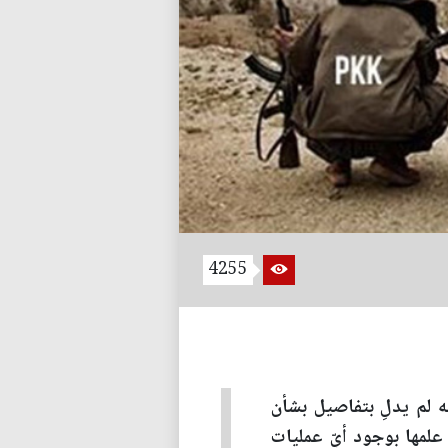
4255
ه لم يدلِ بتفاصيل بشأن
 علمها بوجود أيّ عمليات