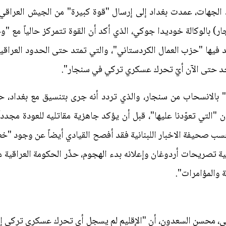
د الجهات، عمدت بغداد إلى إرسال "قوة كبيرة" من الجيش العراقي 
ار) بالوكالة خوديدا جوكي، الذي أكد أن القوة تتمركز حالياً مع "
 فيها "حزب العمال الكردستاني"، والتي تمتد حتى الحدود العراق
يوجد حتى الآن أيّ تحرك عسكري تركي في سنجار".
 بالانسحاب من سنجار، والذي تردد أنه جرى بتنسيق مع بغداد، حي
"التي تعوّدنا عليها"، قبل أن يؤكد جاهزية مقاتليه للعودة مجدد
ب صحيفة الاخبار اللبنانية فقد أفصح القيادي أيضاً عن وجود "خطة 
ة تصريحات أردوغان وإعلانه بدء الهجوم، حذّر الحكومة العراقية من
ة والمؤامرات".
، محسن السعدون، أن "الإقليم لم يسجل أي تحرك عسكري تركي إلى غا