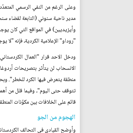
وعلى الرغم من النفي الرسمي المتعدّ
مدير ناحية سنوني (التابعة لقضاء سنج
وأيزيديين) في المواقع التي كان يوجد
"روداو" الإعلامية الكردية، فإنه "لا 
ودخل الاحد قرار "العمال الكردستاني"
الانسحاب لن يتأثر بتصريحات أردوغان 
منطقة يتعرض فيها الكرد للخطر". وبحس
تتوقف حتى اليوم"، وفيما قلل من أهمي
قائم على الخلافات بين مكوّنات المنطق
الهجوم من الجو
وأوضح القيادي في التحالف الكردستاني