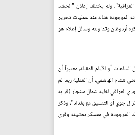
لعراقية". ولم يختلف إعلان "الحشد
 المحور الشمالي في "اللواء 40"، رائد الكروي، أن قواته الموجودة هناك منذ عمليات تحرير
ره أردوغان وتداولته وسائل إعلام هو
ساعات أو الأيام المقبلة، معتبراً أن
مني هشام الهاشمي، أن العملية ربما لم
وري العراقي لغاية شمال سنجار (قرابة
نزال جوي أو التنسيق مع بغداد"، وذكر
تلك الموجودة في معسكر بعشيقة وقرى