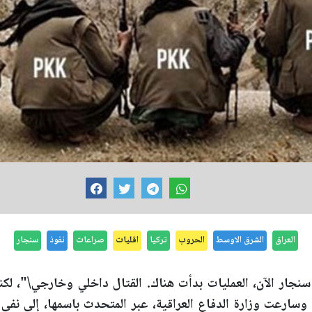
العراق
الشرق الاوسط
الحروب
تركيا
اقليات
صراعات
نفوذ
سنجار
جار الآن، العمليات بدأت هناك. القتال داخلي وخارجي\"، لكن
، وسارعت وزارة الدفاع العراقية، عبر المتحدث باسمها، إلى نفي