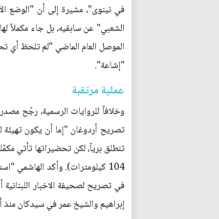
في نينوى"، مشيرة إلى أن "الوضع ال
الموصل العام الماضي "لم تلحظ أي تحر
"إشاعة".
عملية مرتقبة
وخلافاً للروايات الرسمية، رجّح مصدر 
تصريح أردوغان "إما أن يكون تهيئة للرأ
تنطلق برياً، لكن تحضيراتها تأتي مكمّ
104 كيلومترات). وأكد الهاشمي "ا
في تصريح لصحيفة الاخبار اللبنانية 
إبراهيم والشيخ عمر في سيدكان منذ أ