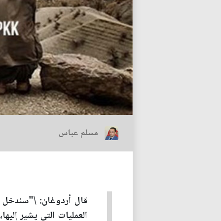
مسلم عباس
قال أردوغان: \"سندخل سن
العمليات التي يشير إليها