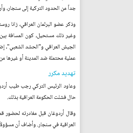
جداً من الحدود التركية إلى سنجار، 
وذكر عضو البرلمان العراقي، زانا روس
الجيش العراقي و"الحشد الشعبي"، إضافة
عملية محتملة ضد المدينة أو غيرها من 
تهديد مكرر
وعاود الرئيس التركي رجب طيب أردوغ
حال فشلت الحكومة العراقية بذلك.
وقال أردوغان قبل مغادرته لحضور قمة
العراقية في سنجار. وأضاف أن مسؤولاً 