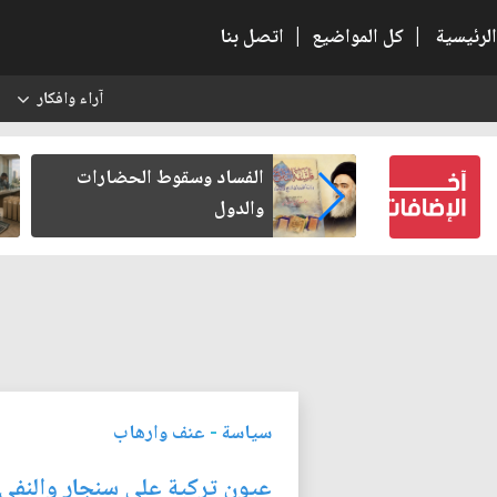
الرئيسية
|
كل المواضيع
|
اتصل بنا
آراء وافكار
س
عين كتب لنفسه
الفساد وسقوط الحضارات
والدول
سياسة
-
عنف وارهاب
عيون تركية على سنجار والنفي 