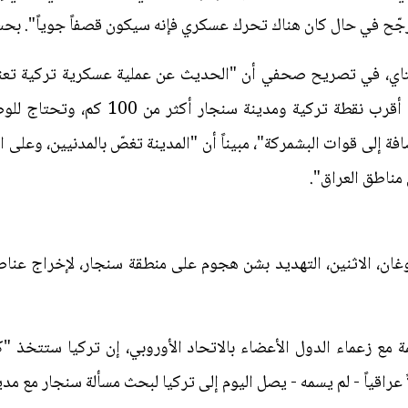
وأرجّح في حال كان هناك تحرك عسكري فإنه سيكون قصفاً جوياً". ب
تاي، في تصريح صحفي أن "الحديث عن عملية عسكرية تركية تعني إما 
وغير ذلك مستحيل، كون المسافة بين أقرب ن
 إلى قوات البشمركة"، مبيناً أن "المدينة تغصّ بالمدنيين، وعلى ال
مناطق العراق".
ان، الاثنين، التهديد بشن هجوم على منطقة سنجار، لإخراج عناصر
 مع زعماء الدول الأعضاء بالاتحاد الأوروبي، إن تركيا ستتخذ "ك
عراقياً - لم يسمه - يصل اليوم إلى تركيا لبحث مسألة سنجار مع مدي