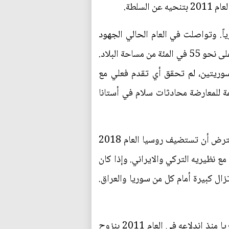
سلطة.
ً. وتواصلت في العام الحالي الجهود
الدولية للتوصل الى تسوية، بالتزامن مع انتصارات ميدانية حققها الجيش بدعم روسيا. وبات يسيطر حالياً على نحو 55 في المئة من مساحة البلاد.
والمعارضة السوريتين، لم تحقق أي تقدم فعلي مع
ة للمعارضة محادثات سلام في أستانا
وشهدت تلك المناطق تراجعاً كبيراً في نسبة العنف رغم الانتهاكات، مقارنة مع السنوات الماضية. ومن المفترض أن تستضيف روسيا العام 2018
ع نظيريه التركي والايراني. وإذا كان
لكن التحديات الإنسانية لا تزال كبيرة أمام كل من سوريا والعراق.
وأدت الحرب ضد تنظيم داعش في العراق الى نزوح نحو ثلاثة ملايين شخص، فيما تسبب النزاع في سوريا منذ اندلاعه في العام 2011 بنزوح