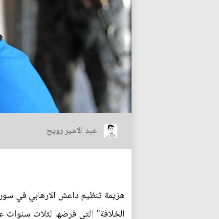
عبد الامير رويح
الخلافة" التي فرضها لثلاث سنوات على