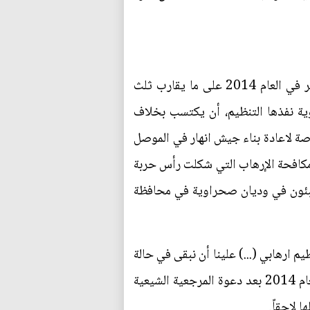
وفي هذا الشأن أعلن رئيس الحكومة العراقي حيدر العبادي "انتهاء الحرب" ضد التنظيم الذي كان سيطر في العام 2014 على ما يقارب ثلث
ية نفذها التنظيم، أن يكتسب بخلاف
رصة لاعادة بناء جيش انهار في الموصل
 بالاضافة الى قوات مكافحة الإرهاب التي شكلت رأس حربة
تبئون في وديان صحراوية في محافظة
ارهابي (...) علينا أن نبقى في حالة
استنفار". ويُعد مستقبل الحشد الشعبي أحد التحديات التي ستواجه العراق. وتشكلت هذه القوات في العام 2014 بعد دعوة المرجعية الشيعية
 لاحقاً.