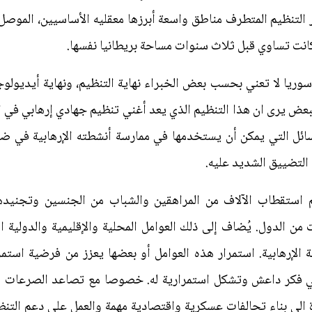
لتنظيم المتطرف مناطق واسعة أبرزها معقليه الأساسيين، الموصل 
 كانت تساوي قبل ثلاث سنوات مساحة بريطانيا نفسها.
وريا لا تعني بحسب بعض الخبراء نهاية التنظيم، ونهاية أيديولوجي
عض يرى ان هذا التنظيم الذي يعد أغني تنظيم جهادي إرهابي في العا
ائل التي يمكن أن يستخدمها في ممارسة أنشطته الإرهابية في ضو
لتضييق الشديد عليه.
استقطاب الآلاف من المراهقين والشباب من الجنسين وتجنيدهم.
ن الدول. يُضاف إلى ذلك العوامل المحلية والإقليمية والدولية ا
ة الإرهابية. استمرار هذه العوامل أو بعضها يعزز من فرضية است
ي فكر داعش وتشكل استمرارية له. خصوصا مع تصاعد الصرعات وا
الى بناء تحالفات عسكرية واقتصادية مهمة والعمل على دعم التنظ