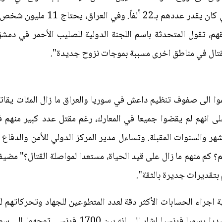
ولجوء أكثر من نصف سكان البلاد الذي ك
طقهم، تقول المتحدثة باسم اللجنة الدولية للصليب الأحمر في
ع القتال في مناطق اخرى مسببة بموجات نزوح جديدة".
اجتبي انضموا الى صفوف تنظيم داعش في سوريا والعراق ما زال المئات ي
على انهم لم يقضوا جميعا في المعارك، رغم مقتل عدد كبير منهم 
شهر والسنوات المقبلة. وتساءل مدير المركز الدولي للأمن والدفا
كم منهم ما زال على قيد الحياة، مستعدا لمواصلة القتال؟" مضيفا
بتقديرات جديرة بالثقة".
 اجراء الحسابات الأكثر دقة لعدد المتطوعين للجهاد وتحركاتهم 