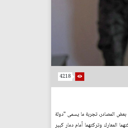
4218
يعد اهم حدث عسكري لعام 2017، انتهت معه وبحسب بعض المصادر، تجربة ما يسمى "دولة
ما المعارك وتركتهما أمام دمار كبير