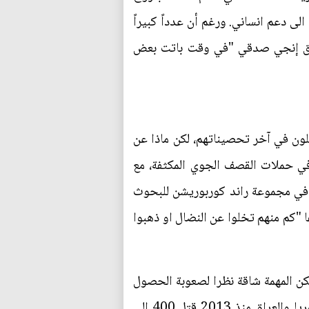
ان يقدر عددهم بـ22 ألفاً. وفي العراق، يحتاج 11 مليون شخص الى دعم انساني. ورغم أن عدداً كبيراً
 دمشق إنجي صدقي "في وقت باتت بعض
قاتلون في آخر تحصيناتهم، لكن ماذا عن
في حملات القصف الجوي المكثفة، مع
ع في مجموعة راند كوربوريشن للبحوث
 "كم منهم تخلوا عن النضال او ذهبوا
لكن المهمة شاقة نظرا لصعوبة الحصول
على التقديرات والتحقق منها. لكن مصدرا رسميا فرنسيا اشار الى انه بين 1700 فرنسي توجهوا الى سوريا والعراق منذ 2013 قتل 400 الى