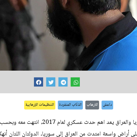
داعش
الارهاب
الذئاب المنفردة
التنظيمات الإرهابية
هزيمة تنظيم داعش الارهابي في سوريا والعراق 
 أراض واسعة امتدت من العراق إلى سوريا، الدولتان اللتان أنهكته