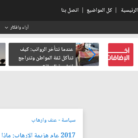
الرئيسية
|
كل المواضيع
|
اتصل بنا
آراء وافكار
س
النسبية.. حين
عندما تتأخر الرواتب: كيف
لباطل
تتآكل ثقة المواطن وتتراجع
إنتاجية الدولة؟
سياسة
-
عنف وارهاب
2017 عام هزيمة الارهاب: ماذا حل بفلول داعش في سوريا والعراق؟