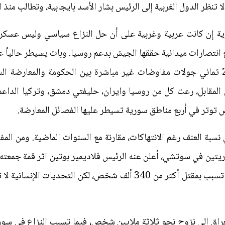
دول الغربية إلى الرئيس بشار الأسد بايجابية، وتطالب منذ العام 2011 بتنحيه عن ال
رية إن كانت عربية وغربية على أن حل النزاع سياسي وليس عسكريا
ورعت الأمم المتحدة منذ العام 2016 ثماني جولات مفاوضات غير مباشرة بين الحكومة 
 المقابل، رعت كل من روسيا وايران، حليفتي دمشق، وتركيا الداعم
ض توتر في أربع مناطق سورية تسيطر عليها الفصائل المعارضة.
يتين في سوتشي، أعلن عنه الرئيس فلاديمير بوتين اثر قمة جمعته م
العام 2018 سيشهد نهاية للنزاع الذي تسبب بمقتل أكثر من 340 ألف شخص، 