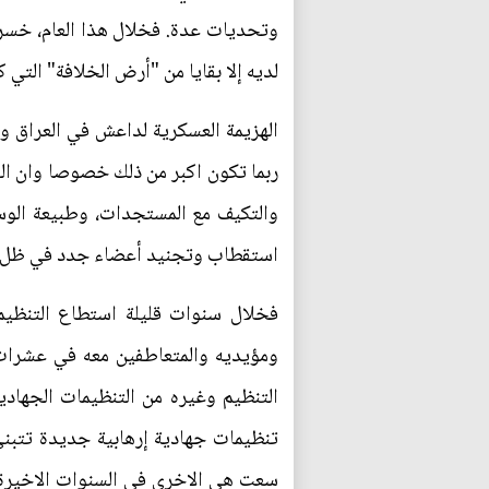
وتحديات عدة. فخلال هذا العام، خسر ا
لديه إلا بقايا من "أرض الخلافة" التي
الهزيمة العسكرية لداعش في العراق وس
ربما تكون اكبر من ذلك خصوصا وان الب
والتكيف مع المستجدات، وطبيعة الوس
استقطاب وتجنيد أعضاء جدد في ظل ا
فخلال سنوات قليلة استطاع التنظيم 
ومؤيديه والمتعاطفين معه في عشرات م
التنظيم وغيره من التنظيمات الجهادي
تنظيمات جهادية إرهابية جديدة تتبن
سعت هي الاخرى في السنوات الاخيرة 