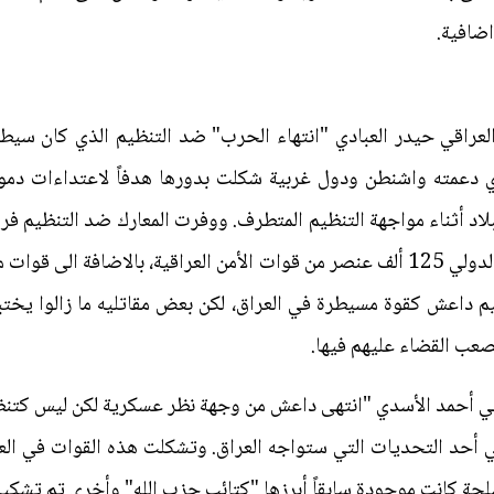
ضافية.
ذي دعمته واشنطن ودول غربية شكلت بدورها هدفاً لاعتداءات دمو
بلاد أثناء مواجهة التنظيم المتطرف. ووفرت المعارك ضد التنظيم ف
أمام هجمة الجهاديين. ودرب التحالف الدولي 125 ألف عنصر من قوات الأمن العراقية،
م داعش كقوة مسيطرة في العراق، لكن بعض مقاتليه ما زالوا يخ
صعب القضاء عليهم فيها.
ي أحمد الأسدي "انتهى داعش من وجهة نظر عسكرية لكن ليس كتنظيم 
حة كانت موجودة سابقاً أبرزها "كتائب حزب الله" وأخرى تم تشكيلها