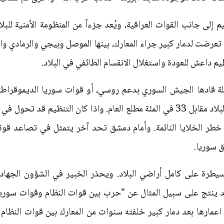
لى جانب القوات العراقية، ويُعد جزءاً من المنظومة الأمنية للبلاد.
 تعرضت لدمار كبير جراء المعارك، بينها الموصل وبيجي والرمادي و
م داعش للعودة واستغلال الانقسام الطائفي في البلاد.
 قادها الجيش السوري بدعم روسي، أو قوات سوريا الديموقراطية
على خمسة في المئة فقط من مساحة البلاد مقابل 33 في المئة مطلع العام. واذا كا
طر الخلايا النائمة. وأمام دمشق تحد آخر يتمثل في تصاعد قوة ا
 سوريا.
سيطرة على كامل أراضي البلاد. ويحذر الخبير في الشؤون الجهادي
قد ينتج على سبيل المثال عن "حرب بين قوات النظام وقوات سوريا
عمارها بعد دمار كبير خلفته سنوات من المعارك بين قوات النظام 