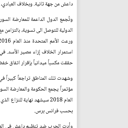
داعش من جهة ثانية. وبخلاف العبادي، لا تنظر ال
وتُجمع الدول الداعمة للمعارضة السو
استمرار الخلاف إزاء مصير الأسد. في
حققت مكسباً ميدانياً بإقرار اتفاق خف
مؤتمراً يجمع الحكومة والمعارضة السور
بحسب فرانس برس.