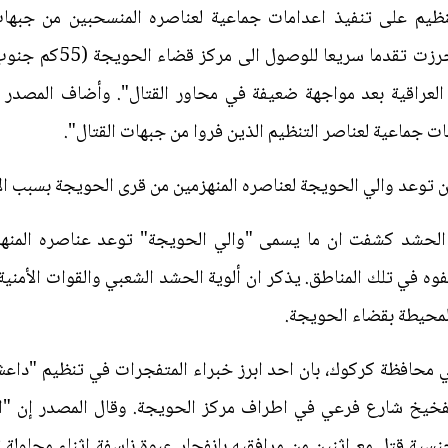
نظيم على تنفيذ اعدامات جماعية لعناصره المنسحبين من جبهات
السومرية نيوز، إن "القوا
 العراقية بعد مواجهة ضعيفة في محاور القتال". وأضاف المصد
ت جماعية لعناصر التنظيم الذين فروا من جبهات القتال".
وعد والي الحويجة لعناصره المنهزمين من قرى الحويجة بسبب الانه
الحشد كشفت ان ما يسمى "والي الحويجة" توعد عناصره المنهزم
لفوه في تلك المناطق. يذكر ان ألوية الحشد الشعبي والقوات الأمن
لمحيطة بقضاء الحويجة.
حافظة كركوك، بان احد ابرز خبراء المتفجرات في تنظيم "داعش" 
 تفخيخ شارع فرعي في اطراف مركز الحويجة. وقال المصدر إن "ا
نسية قتل مع اثنين من مرافقيه بانفجار عبوة ناسفة اثناء محاو