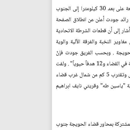
وبدأت القوات العراقية التحرك صوب الحويجة بعد يومين من السيطرة على قاعدة الرشاد الجوية الواقعة على بعد 30 كيلومترا إلى الجنوب
ق رائد جودت أعلن عن انطلاق الصفحة
ار إلى أن قطعات الشرطة الاتحادية
اوير النخبة والفرقة الآلية والوية
 بقوات الحشد الشعبي من منطقة التمركز 9كم٢ شمال غرب الحويجة . وبحسب الفريق جودت فإنّ
"الشرطة الاتحادية تحركت باتجاه أهدافها المرسومة حيث تسعى لاستعادة السيطرة على 7 مناطق رئيسية في القضاء و12 هدفاً حيوياً" . ولفت
إلى أنّ قطعات الشرطة الاتحادية حررت قرى مصطفى العباس وشاووك وملا حماد والسبل الفاخرة الأولى وتقترب 5 كم من شمال غرب قضاء
3 حررت قرية "الحوض السابع" وقرية "ياسين طه" وقريتي نايف ابراهيم
المشتركة بمحاور قضاء الحويجة جنوب