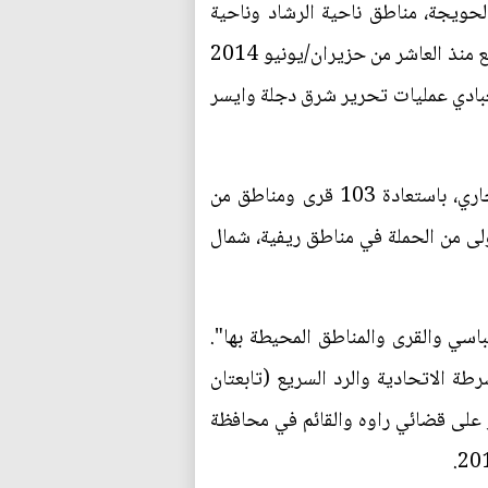
حويجة، مناطق ناحية الرشاد وناحية
الرياض وناحية العباسي والقرى والمناطق المحيطة بها. يذكر أن قضاء الحويجة جنوب غربي كركوك يخضع منذ العاشر من حزيران/يونيو 2014
يطرة، فيما أطلق العبادي عمليات تحرير شرق دجلة وايسر
وانطلقت حملة تحرير تلعفر في 21 سبتمبر/أيلول الجاري وانتهت المرحلة الأولى 27 سبتمبر/أيلول الجاري، باستعادة 103 قرى ومناطق من
ولى من الحملة في مناطق ريفية، شمال
اسي والقرى والمناطق المحيطة بها".
ة الاتحادية والرد السريع (تابعتان
 على قضائي راوه والقائم في محافظة