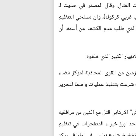
 القتال. وقال المصدر في حديث لـ
ت العراقية احرزت تقدما سريعا للوصول الى مركز قضاء الحويجة (55كم جنوب غربي كركوك)، وان مسلحي التنظيم
ر الذي طلب عدم الكشف عن أسمه، أن
يار الكبير الذي خلفوه.
ين من القرى المحاذية لمركز قضاء
ية شرعت بتنفيذ عمليات واسعة لتحرير
الارهابي قتل مع اثنين من مرافقيه
حد ابرز خبراء المتفجرات في تنظيم
لة تفخيخ شارع زراعي في اطراف مركز