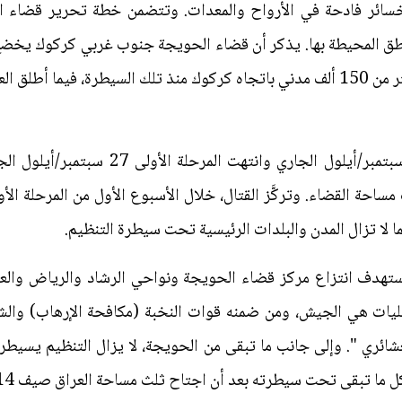
 خسائر فادحة في الأرواح والمعدات. وتتضمن خطة تحرير قضاء ال
لسيطرة التنظيم "داعش"، حيث فرّ أكثر من 150 ألف مدني باتجاه كركوك منذ تلك الس
ساحة القضاء. وتركَّز القتال، خلال الأسبوع الأول من المرحلة الأ
لا تزال المدن والبلدات الرئيسية تحت سيطرة التنظيم.
 تستهدف انتزاع مركز قضاء الحويجة ونواحي الرشاد والرياض والعب
يات هي الجيش، ومن ضمنه قوات النخبة (مكافحة الإرهاب) والشرط
شائري ". وإلى جانب ما تبقى من الحويجة، لا يزال التنظيم يسيطر
 ما تبقى تحت سيطرته بعد أن اجتاح ثلث مساحة العراق صيف 2014.