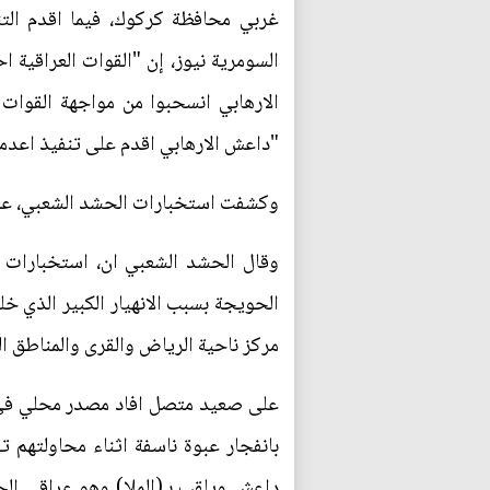
غربي محافظة كركوك، فيما اقدم الت
الارهابي انسحبوا من مواجهة القوات
"داعش الارهابي اقدم على تنفيذ اعدما
‬وكشفت استخبارات الحشد الشعبي، عن ت
وقال الحشد الشعبي ان، استخبارات 
الحويجة بسبب الانهيار الكبير الذي خ
مركز ناحية الرياض والقرى والمناطق ا
على صعيد متصل افاد مصدر محلي في م
بانفجار عبوة ناسفة اثناء محاولتهم
داعش ويلقب بـ(الملا) وهو عراقي الج