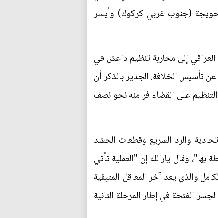
الحويجة (جنوب غربي كركوك) وأيسر
العراقي إلى محاربة تنظيم داعش في
لعراق تقلصت بشكل كبير الأراضي التي كان يسيطر عليها هذا التنظيم الارهابي منذ إعلانه في عام 2014 عن تأسيس الخلافة. الجدير بالذكر أن
لتنظيم على القضاء فر منه نحو نصف
اتحادية والرد السريع وقطعات الحشد
ها"، وقال يارالله إن "العملية تأتي
امل والذي يعد آخر المعاقل المتبقية
لجسر الفتحة في إطار المرحلة الثانية