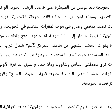
تدريب وموقعا لوجستيا. من جانبه قائد الشرطة الاتحادية الفري
حت قصف مدفعي وصاروخي موجه لمقرات التنظيم في الحويجه، وأش
 الغربية. وأشار إلى أنّ الشرطة الاتحادية تدفع بقطعات من مغ
القناصيين والطائرات المسيرة مسنودة
الحويجة. كما ذكر الإعلام الحربي أنّ قوات الحشد الشعبي اللواء 
 قضاء الحويجة.
 بأن عناصر تنظيم "داعش" انسحبوا من مواجهة القوات العراقية 