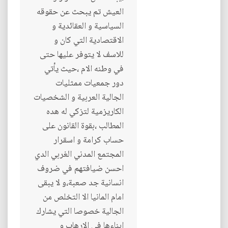
العيش تم يبحث عن حقوقه
السياسية و العقائدية و
الاقتصادية التي كان و
للاسف لا يتوفر عليها حتى
في وطنه الام ،حيث يأتي
دور جمعيات ممثليات
الجالية العربية و الشخصيات
الكاريزمية لتزكي له هده
المطالب ،بقوة القانون على
حساب كرامة و اسقرار
المجتمع المدني الغربي الدي
احسن ضيافتهم في ضروف
انسانية جد صعبة،و لا يبقى
امام المانيا الا التخلص من
الجالية خصوصا التي يشارك
ابناءها في الارهاب و