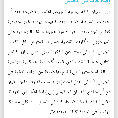
إصلاحات في الجيش
في السياق ذاته يواجه الجيش الألماني فضيحة بعد أن
اعتقلت الشرطة ضابطا بعد ظهوره بهوية غير حقيقية
كطالب لجوء ربما سعيا لتنفيذ هجوم وإلقاء اللوم فيه على
المهاجرين. وأثارت القضية عمليات تفتيش لكل ثكنات
الجيش الألماني بحثا عن الفكر النازي. وفي يناير كانون
الثاني عام 2014 رفض قائد أكاديمية عسكرية فرنسية
رسالة الماجستير التي تقدم بها ضابط من قوات النخبة في
الجيش الألماني يعمل تحت إمرته بسبب تطرف ما جاء فيها
من أن حقوق الانسان قد تؤدي إلى إبادة الأجناس الغربية.
وقال القائد لقادة الضابط الألماني الشاب "لو كان مشاركا
فرنسيا في الدورة لكنا استبعدناه".