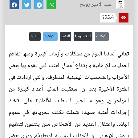
عبد الامير رويح
5224
الارهاب
اسلامفوبيا
العنف
الكراهية
المانيا
تعاني ألمانيا اليوم من مشكلات وأزمات كبيرة ومنها تفاقم
العمليات الإرهابية وارتفاع أعمال العنف التي تقوم بها بعض
الأحزاب والشخصيات اليمينية المتطرفة، والتي ازدادت في
الفترة الأخيرة بعد ان استقبلت ألمانيا أعداد كبيرة من
المهاجرين. وهو ما اجبر السلطات الألمانية على اتخاذ
إجراءات أمنية جديدة شملت تكثف تحرياتها في عموم
البلاد، واعتقال العديد من الأشخاص ممن ينتمون لتنظيم
داعش الإرهابي او الأحزاب اليمينية المتطرفة. ويرى بعض