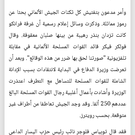
وأمر مدعون بتفتيش كل ثكنات الجيش الألماني بحثا عن
رموز مماثلة. وذكرت وسائل إعلام رسمية أن غرفة فرانكو
كانت تزدان بنذر رهيبة من بينها صلبان معقوفة. وقال
فولكر فيكر قائد القوات المسلحة الألمانية في مقابلة
تلفزيونية "صورتنا لحق بها ضرر من هذه الوقائع". وبعد أن
تعرضت وزيرة الدفاع في البداية لانتقادات بسبب الإدانة
الشاملة للقوات المسلحة للتساهل مع التطرف اعتذرت
الوزيرة وأشادت بأعمال أغلبية رجال القوات المسلحة البالغ
عددهم 250 ألفا. وقد وجد الجيش تعاطفا من أطراف غير
متوقعة. بحسب رويترز.
فقد قال توبياس فلوجر نائب رئيس حزب اليسار الداعي