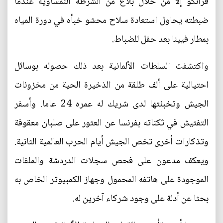
فرانكو إلا من خلال بلاغ من الشرطة النمساوية عندما
ضبطته يحاول استعادة سلاح محشو خبأه في دورة المياه
بمطار فيينا بعد حفل للضباط.
واكتشفت السلطات الألمانية بعد ذلك حصوله بوسائل
احتيالية على ألف طلقة من الذخيرة الحية من مخزونات
الجيش وتخبئتها لدى شريك له عمره 24 عاما. وأسفر
التفتيش في ثكناته بفرنسا عن العثور على صلبان معقوفة
وتذكارات أخرى تخص الجيش أيام الحرب العالمية الثانية.
ويعكف مدعون على فحص سجلات الدردشة والملفات
الموجودة على هاتفه المحمول وجهاز الكمبيوتر الخاص به
بحثا عن أدلة على وجود شركاء آخرين له.