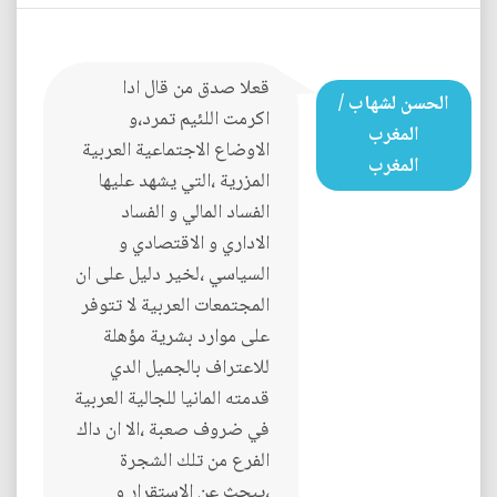
قعلا صدق من قال ادا
الحسن لشهاب /
اكرمت اللئيم تمرد،و
المغرب
الاوضاع الاجتماعية العربية
المغرب
المزرية ،التي يشهد عليها
الفساد المالي و الفساد
الاداري و الاقتصادي و
السياسي ،لخير دليل على ان
المجتمعات العربية لا تتوفر
على موارد بشرية مؤهلة
للاعتراف بالجميل الدي
قدمته المانيا للجالية العربية
في ضروف صعبة ،الا ان داك
الفرع من تلك الشجرة
،يبحث عن الاستقرار و