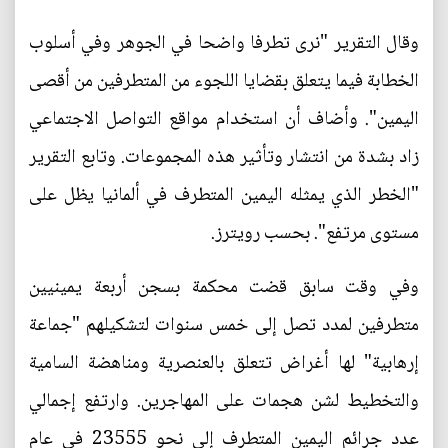
وقال التقرير "نرى تطرفا واضحا في الجوهر وفي أسلوب
الخطابة فيما يتعلق بقضايا اللجوء من المتطرفين من أقصى
اليمين". وأضاف أن استخدام مواقع التواصل الاجتماعي
زاد بشدة من انتشار وتأثير هذه المجموعات. وتابع التقرير
"الخطر الذي يمثله اليمين المتطرف في ألمانيا يظل على
مستوى مرتفع". بحسب رويترز.
وفي وقت سابق قضت محكمة بسجن أربعة يمينيين
متطرفين لمدد تصل إلى خمس سنوات لتشكيلهم "جماعة
إرهابية" لها أغراض تتعلق بالعنصرية ومناهضة السامية
والتخطيط لشن هجمات على المهاجرين. وارتفع إجمالي
عدد جرائم اليمين المتطرف إلى نحو 23555 في عام