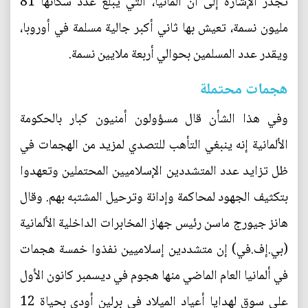
تجدر الإشارة إلى أن ألمانيا، التي يبلغ عدد سكانها 81
مليون نسمة، تعيش بها ثاني أكبر جالية مسلمة في أوروبا،
ويقدر عدد المسلمين بحوالي أربعة ملايين نسمة.
هجمات محتملة
وفي هذا الشأن قال مسؤولون أمنيون كبار بالحكومة
الألمانية إنه ينبغي التأهب للتصدي لمزيد من الهجمات في
ظل تزايد عدد المتشددين الإسلاميين المحتملين وتعهدوا
بتكثيف الجهود لمحاكمة وإدانة وترحيل المشتبه بهم. وقال
هانز جيورج ماسن رئيس جهاز المخابرات الداخلية الألمانية
(بي.إف.في) إن متشددين إسلاميين نفذوا خمسة هجمات
في ألمانيا العام الماضي منها هجوم في ديسمبر كانون الأول
على سوق لهدايا أعياد الميلاد في برلين أودى بحياة 12