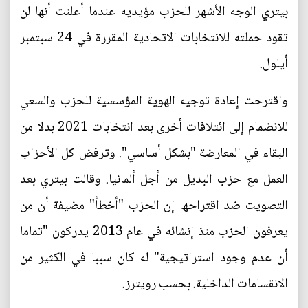
بيتري الوجه الأشهر للحزب مؤيديه عندما أعلنت أنها لن
تقود حملته للانتخابات الاتحادية المقررة في 24 سبتمبر
أيلول.
واقترحت إعادة توجيه الهوية المؤسسية للحزب والسعي
للانضمام إلى ائتلافات أخرى بعد انتخابات 2021 بدلا من
البقاء في المعارضة "بشكل أساسي". وترفض كل الأحزاب
العمل مع حزب البديل من أجل ألمانيا. وقالت بيتري بعد
التصويت ضد اقتراحها إن الحزب "أخطأ" مضيفة أن من
يعرفون الحزب منذ إنشائه في عام 2013 يدركون "تماما
أن عدم وجود استراتيجية" له كان سببا في الكثير من
الانقسامات الداخلية. بحسب رويترز.