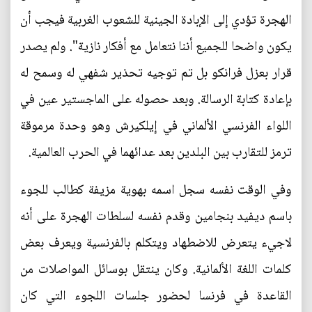
الهجرة تؤدي إلى الإبادة الجينية للشعوب الغربية فيجب أن
يكون واضحا للجميع أننا نتعامل مع أفكار نازية". ولم يصدر
قرار بعزل فرانكو بل تم توجيه تحذير شفهي له وسمح له
بإعادة كتابة الرسالة. وبعد حصوله على الماجستير عين في
اللواء الفرنسي الألماني في إيلكيرش وهو وحدة مرموقة
ترمز للتقارب بين البلدين بعد عدائهما في الحرب العالمية.
وفي الوقت نفسه سجل اسمه بهوية مزيفة كطالب للجوء
باسم ديفيد بنجامين وقدم نفسه لسلطات الهجرة على أنه
لاجيء يتعرض للاضطهاد ويتكلم بالفرنسية ويعرف بعض
كلمات اللغة الألمانية. وكان ينتقل بوسائل المواصلات من
القاعدة في فرنسا لحضور جلسات اللجوء التي كان