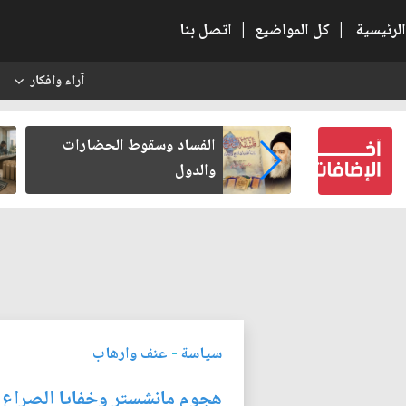
الرئيسية
|
كل المواضيع
|
اتصل بنا
آراء وافكار
س
بعين كتب لنفسه
الفساد وسقوط الحضارات
والدول
سياسة
-
عنف وارهاب
هجوم مانشستر وخفايا الصراع ا