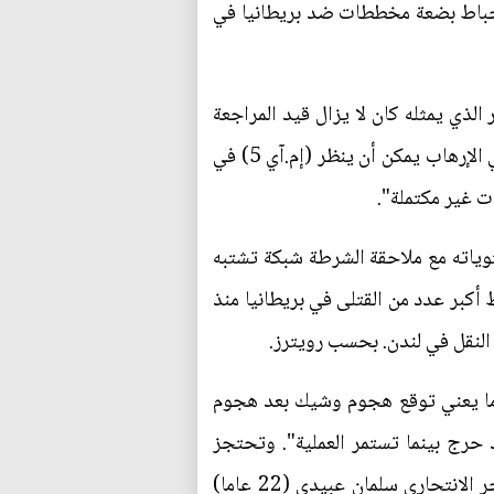
ول إحباط بضعة مخططات ضد بريطانيا في
ذي يمثله كان لا يزال قيد المراجعة
من (إم.آي 5) وشركائه". وقال "حين يظهر أحد عناصر الاهتمام السابقة قدرا كافيا من الانخراط مجددا في الإرهاب يمكن أن ينظر (إم.آي 5) في
ت غير مكتملة".
توياته مع ملاحقة الشرطة شبكة تشتبه
جوم في سقوط أكبر عدد من القتلى في بريطانيا منذ
 ما يعني توقع هجوم وشيك بعد هجوم
حرج بينما تستمر العملية". وتحتجز
شرطة مانشستر حاليا ثمانية رجال فيما تستمر عمليات البحث بينما تسعى الشرطة لتحديد إن كان المفجر الانتحاري سلمان عبيدي (22 عاما)