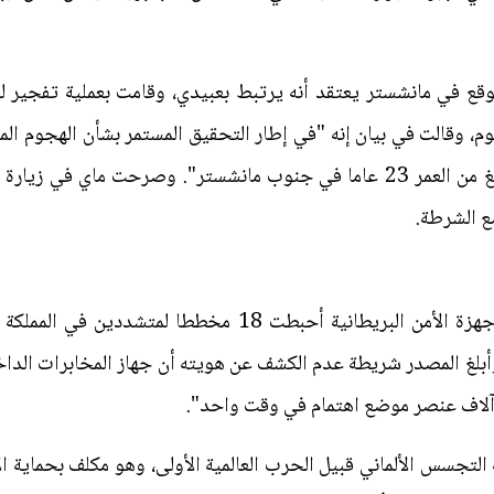
 في مانشستر يعتقد أنه يرتبط بعبيدي، وقامت بعملية تفجير ل
، وقالت في بيان إنه "في إطار التحقيق المستمر بشأن الهجوم المر
التأكيد أننا ألقينا القبض على رجل يبلغ من العمر 23 عاما في جنوب مانشستر"
ع الشرطة.
آي 5) في 1909 لمكافحة التجسس الألماني قبيل الحرب العالمية الأولى، وهو مكلف ب