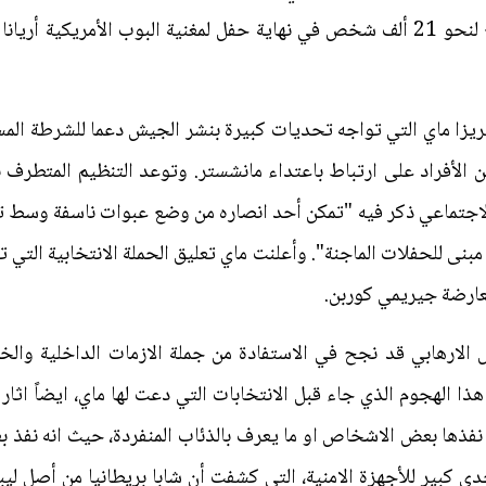
مداخل قاعة مانشستر أرينا التي تتسع لنحو 21 ألف شخص في نهاية حفل لمغنية البوب ا
يريزا ماي التي تواجه تحديات كبيرة بنشر الجيش دعما للشرطة المسل
الأفراد على ارتباط باعتداء مانشستر. وتوعد التنظيم المتطرف بم
لاجتماعي ذكر فيه "تمكن أحد انصاره من وضع عبوات ناسفة وسط ت
نى للحفلات الماجنة". وأعلنت ماي تعليق الحملة الانتخابية التي تق
ارهابي قد نجح في الاستفادة من جملة الازمات الداخلية والخارج
ذا الهجوم الذي جاء قبل الانتخابات التي دعت لها ماي، ايضاً اثار
نفذها بعض الاشخاص او ما يعرف بالذئاب المنفردة، حيث انه نفذ بعب