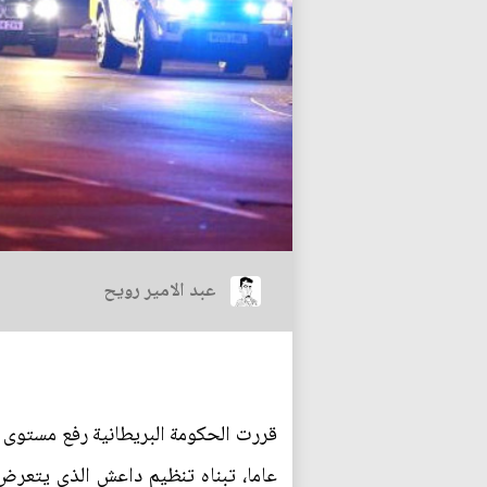
عبد الامير رويح