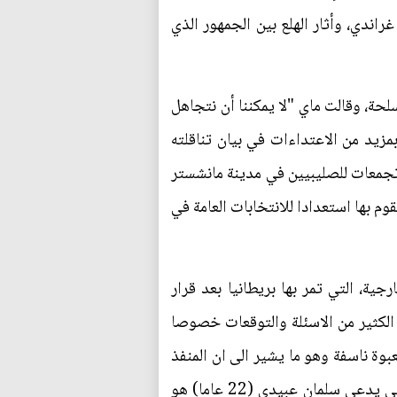
لأمريكية أريانا غراندي، وأثار الهلع بين الجمهور الذي
حة، وقالت ماي "لا يمكننا أن نتجاهل
زيد من الاعتداءات في بيان تناقلته
جمعات للصليبيين في مدينة مانشستر
وم بها استعدادا للانتخابات العامة في
ية، التي تمر بها بريطانيا بعد قرار
 الكثير من الاسئلة والتوقعات خصوصا
وة ناسفة وهو ما يشير الى ان المنفذ
ليس منفرداً، الامر الذي عده الكثير تحدي كبير للأجهزة الامنية، التي كشفت أن شابا بريطانيا من أصل ليبي يدعى سلمان عبيدي (22 عاما) هو