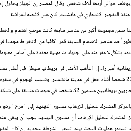
ة الإرهاب ويوظف حوالي أربعة آلاف شخص. وقال المصدر إن الجهاز يحا
نفذ التفجير الانتحاري في مانشستر كان على لائحته للمراقبة.
ا ضمن مجموعة أكبر من عناصر سابقة كانت موضع اهتمام والخطر ال
عتمد بشكل لا مفر منه على اجتهادات مهنية معقدة على أساس معلوما
ريطانية أمبر راد إن التأهب الأمني في بريطانيا سيظل في أعلى مس
بأنها قدمت دعما للانتحاري الذي قتل 22 شخصا أثناء حفل في مدينة مانشستر. وتسبب اله
 بالمركز المشترك لتحليل الإرهاب مستوى التهديد إلى "حرج" وهو
كز المشترك لتحليل الإرهاب أن مستوى التهديد يجب أن يبقى عند 