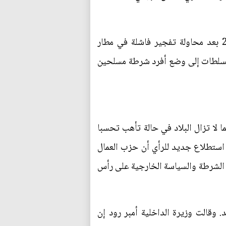
ورفعت بريطانيا مستوى التهديد إلى "حرج" مرتين فقط من قبل كان آخرها في يونيو حزيران 2007 بعد محاولة تفجير فاشلة في مطار
السلطات إلى وضع أفرد شرطة مسلحين
ا لا تزال البلاد في حالة تأهب تحسبا
بعد أيام من هجوم مانشستر. وبعد أعنف هجوم في بريطانيا منذ عام 2005 أظهر استطلاع جديد للرأي أن حزب العمال
 الشرطة والسياسة الخارجية على رأس
وقالت وزيرة الداخلية أمبر رود إن