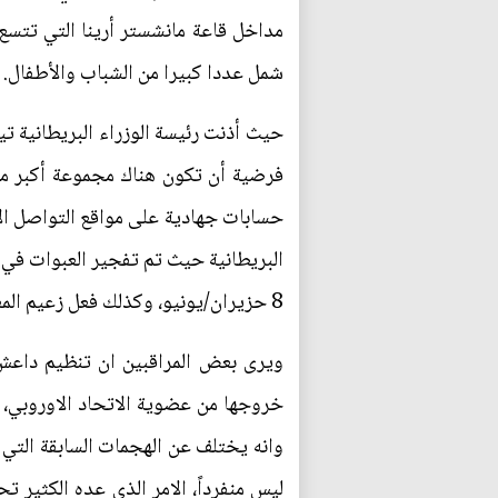
شمل عددا كبيرا من الشباب والأطفال.
حيث أذنت رئيسة الوزراء البريطانية ت
فرضية أن تكون هناك مجموعة أكبر من 
حسابات جهادية على مواقع التواصل ا
البريطانية حيث تم تفجير العبوات في مب
8 حزيران/يونيو، وكذلك فعل زعيم المعارضة جيريمي كوربن.
ويرى بعض المراقبين ان تنظيم داعش ال
خروجها من عضوية الاتحاد الاوروبي، ه
وانه يختلف عن الهجمات السابقة التي 