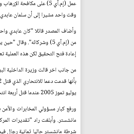
عمل (إم.آي 5) على مكافح
وقت واحد مشيرا إلى أن سلمان عابدي م
وأضاف المصدر قائلا "كان عابدي واحد
إعادة فتح التحقيق لكن هذه العملية ت
من جانب اخر قالت وزيرة الداخلية الب
يوليو تموز 2005 عندما قتل أربعة انتحاريين بريطانيين مسلمين 52 شخصا في هجمات منسقة على شبكة النقل في لندن. بحسب رويترز.
ورفع كبار مسؤولي المخابرات والأمن
مانشستر. وأبلغت راد "تقديرات المر