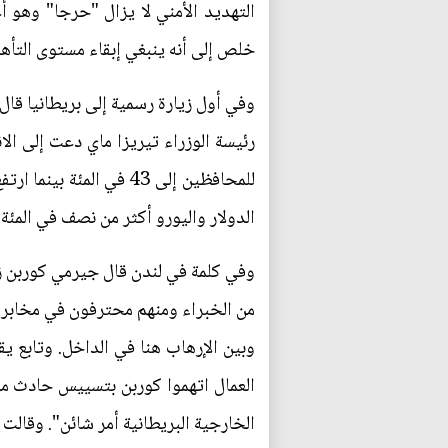
التهديد الأمني لا يزال "حرجا" وهو أ
خلص إلى أنه ينبغي إبقاء مستوى التأهب
وفي أول زيارة رسمية إلى بريطانيا قا
رئيسة الوزراء تيريزا ماي دعت إلى الا
الدولار واليورو أكثر من نصف في المئة
وفي كلمة في لندن قال جيرمي كوربن زع
من الخبراء ومنهم محترفون في مخابراتنا
وبين الإرهاب هنا في الداخل. وتابع 
العمال اتهموا كوربن بتسييس حادث ما
الخارجية البريطانية أمر شائن". وقالت إن أجهزة الأم