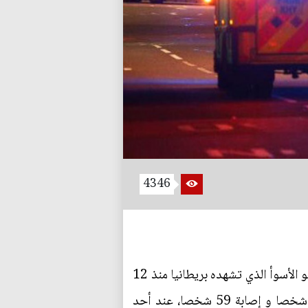
4346
قررت الحكومة البريطانية رفع مستوى التهديد الإرهابي في البلاد من خطير إلى حرج، إثر اعتداء إرهابي هو الأسوأ الذي تشهده بريطانيا منذ 12
عاما، تبناه تنظيم داعش الذي يتعرض لازمات وخسائر كبيرة في العراق وسوريا، و أسفر عن مقتل 22 شخصا و إصابة 59 شخصا، عند أحد