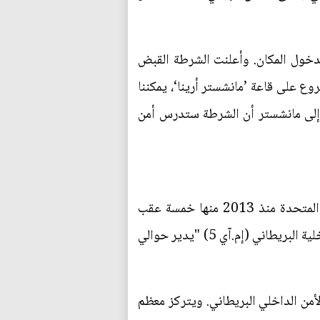
دخول المكان. وأعلنت الشرطة القبض
وع على قاعة ’مانشستر أرينا‘، يمكننا
. وصرحت ماي في زيارة إلى مانشستر أن الشرطة ستدرس أمن
وفي هذا الشأن قال مصدر مطلع إن أجهزة الأمن البريطانية أحبطت 18 مخططا لمتشددين في المملكة المتحدة منذ 2013 منها خمسة عقب
هجوم في وسط لندن في مارس آذار. وأبلغ المصدر شريطة عدم الكشف عن هويته أن جهاز المخابرات الداخلية البريطاني (إم.آي 5) "يدير حوالي
حماية الأمن الداخلي البريطاني. ويتركز معظم