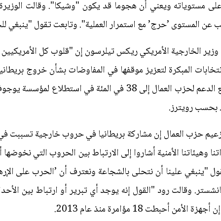
على مستوياته ويعني أن هجوما قد يكون "وشيكا". وقالت الوزيرة "
 عن المستوى ’حرج’ مع استمرار العملية". وتابعت تقول "ينبغي للجم
ل وزير الخارجية الأمريكي ريكس تيلرسون إن "قلوب كل الأمريكيي
نتخابات المبكرة لتعزيز موقفها في المفاوضات بشأن خروج بريطانيا 
للمحافظين إلى 43 في المئة بينما ارتفع الدعم لحزب العمال إلى 38 في
. بحسب رويترز.
يم حزب العمال إن مشاركة بريطانيا في حروب خارجية تسببت في زي
 وهيئاتنا الأمنية أشاروا إلى الارتباط بين الحروب التي نخوضها أو 
يقول "ينبغي علينا أن نتحلى بالشجاعة ونعترف أن ’الحرب على الإ
نشستر. وقالت رود "القول إنه يوجد أي تبرير أو ارتباط بين الأح
ن أحبطت 18 مؤامرة منذ عام 2013.