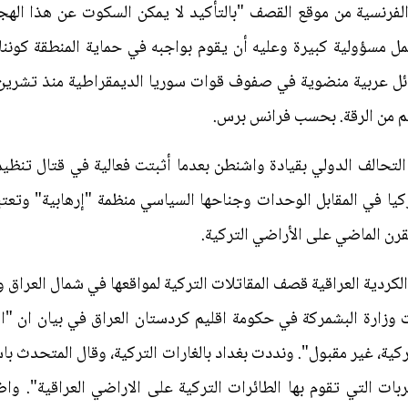
الفرنسية من موقع القصف "بالتأكيد لا يمكن السكوت عن هذا الهج
مل مسؤولية كبيرة وعليه أن يقوم بواجبه في حماية المنطقة كو
ل عربية منضوية في صفوف قوات سوريا الديمقراطية منذ تشرين ا
يم من الرقة. بحسب فرانس برس.
التحالف الدولي بقيادة واشنطن بعدما أثبتت فعالية في قتال تنظي
ا في المقابل الوحدات وجناحها السياسي منظمة "إرهابية" وتعتبر
قرن الماضي على الأراضي التركية.
كردية العراقية قصف المقاتلات التركية لمواقعها في شمال العراق
وزارة البشمركة في حكومة اقليم كردستان العراق في بيان ان "ا
كية، غير مقبول". ونددت بغداد بالغارات التركية، وقال المتحدث ب
ت التي تقوم بها الطائرات التركية على الاراضي العراقية". واضا