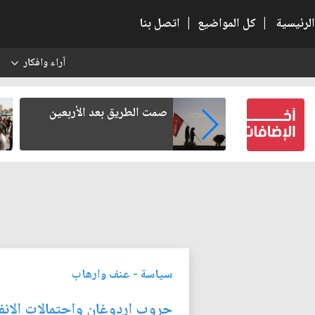
الرئيسية
|
كل المواضيع
|
اتصل بنا
آراء وافكار
س
لرواتب: كيف
صمت الطريق بعد الأربعين
واطن وتتراجع
؟
سياسة
-
عنف وارهاب
حروب اردوغان واحتمالات الانف