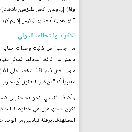
وقال إردوغان "نحن ملتزمون باتخاذ إجر
"إنها عملية أبلغنا بها (رئيس إقليم كرد
الأكراد والتحالف الدولي
من جانب اخر طالبت وحدات حماية ال
داعش من الرقة، التحالف الدولي بقيا
سوريا قتل فيها 18 ش
معتبراً أنه "من غير المعقول أن نحار
وأضاف القيادي "نحن بحاجة إلى ضمانا
نكون مستهدفين في خطوطنا الخلفي
المستهدف، برفقة قياديين من الوحدات