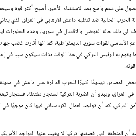
ول على دعم واسع بعد الاستفتاء الأخير، أصبح أكثر قوة وسيعمد 
لة الحرب الحالية ضد تنظيم داعش الارهابي في العراق الذي يعا
اف الى ذلك حالة الفوضى والاقتتال في سوريا، وهذه التطورات ا
لداعم الأساسي لقوات سوريا الديمقراطية، كما انها أثارت غضب جه
 يقوم به الرئيس التركي في هذا الوقت بذات سيكون سببا في إعا
قوته.
عض المصادر، تهديدًا كبيرًا للحرب الدائرة على داعش في مدينة
أمن التركي، كما أن تواجد العمال الكردستاني فيها كان موجهًا 
ة أن المنطقة التي قصفتها تركيا لا يغيب عنها التواجد الأمريكي