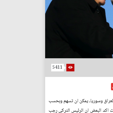
5411
اﻟﻌﺮاق وﺳﻮرﻳﺎ، يمكن ان تسهم وبحسب
ث اكد البعض ان الرئيس التركي رجب