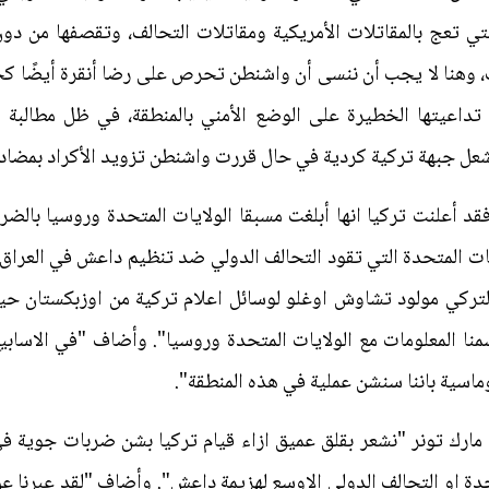
تي تعج بالمقاتلات الأمريكية ومقاتلات التحالف، وتقصفها من دو
ات، وهنا لا يجب أن ننسى أن واشنطن تحرص على رضا أنقرة أيضًا كحل
 تداعيتها الخطيرة على الوضع الأمني بالمنطقة، في ظل مطالبة 
 يشعل جبهة تركية كردية في حال قررت واشنطن تزويد الأكراد بمضا
 أعلنت تركيا انها أبلغت مسبقا الولايات المتحدة وروسيا بالضر
ات المتحدة التي تقود التحالف الدولي ضد تنظيم داعش في العراق
التركي مولود تشاوش اوغلو لوسائل اعلام تركية من اوزبكستان حي
سمنا المعلومات مع الولايات المتحدة وروسيا". وأضاف "في الاسابيع 
وماسية باننا سنشن عملية في هذه المنطقة".
ة مارك تونر "نشعر بقلق عميق ازاء قيام تركيا بشن ضربات جوية 
ة او التحالف الدولي الاوسع لهزيمة داعش". وأضاف "لقد عبرنا عن 