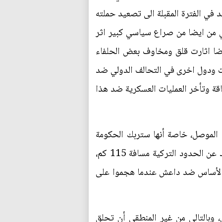
في الفترة المقبلة الى تصعيد حملته
ني من ايضا من صراع سياسي كبير اثر
يضا اثارت قلق ومخاوف بعض الحلفاء
ات ودول اخرى في التحالف الدولي ضد
قة وتأخر العمليات العسكرية ضد هذا
 الموصل، خاصة أنها ستربك الحكومة
العراقية المركزية المعنية بقتال داعش في العراق، ويبدو أن الضربة التركية لسنجار مفتعلة، فسنجار تبعد عن الحدود التركية مسافة 115 كم،
في الأساس ضد داعش عندما هجموا على
، وبالتالي من غير المنطقي أن تحلق