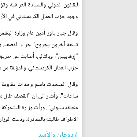
للقانون الدولي والسيادة العراقية 
وجود حزب العمال الكردستاني في الأرا
وقال جبار ياور أمين عام وزارة الب
تسعة آخرون بجروح" جراء القصف. واض
"إرهابيين"، وبالتالي، أصابت عن طري
حزب العمال الكردستاني، والمؤلفة من 
وقال المتحدث باسم وحدات مقاومة س
ساعات". وأشار الى ان "القصف طال مج
منطقة سنوني". ورأت وزارة البشمركة
الاطراف طالبته بالمغادرة. ودعت الوز
إردوغان والأسد