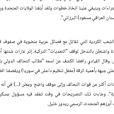
اءات وينبغي علينا اتخاذ خطوات ولقد أبلغنا الولايات المتحدة ور
ستان العراقي مسعود) البرزاني".
شعب الكردية التي تقاتل مع فصائل عربية منضوية في صفوف قو
دة واشنطن بالتدخل لوقف "التعديات" التركية، إثر غارات شنتها أ
خصا على الأقل. وقال القيادي رافضا الكشف عن اسمه "نطالب التحالف الدو
ب على جبهة بأهمية الرقة (معقل تنظيم داعش في سوريا) ويقصفنا الط
ت أكثر من قوات التحالف وإلى موقف واضح ومعلن (...) في أنه بإم
ة". وجاءت تلك التصريحات في وقت تفقد فيه مسؤول عسكري أ
 أبرزهم المتحدث الرسمي ريدور خليل.