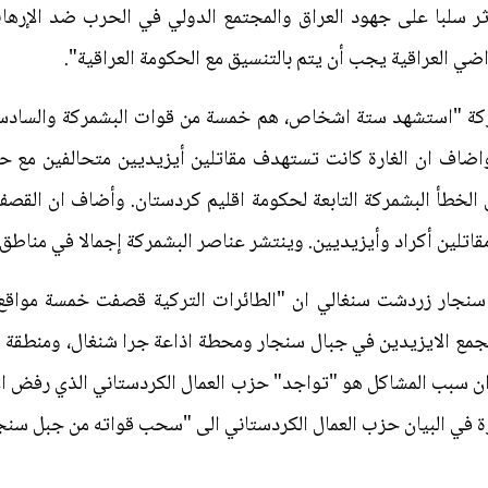
وتؤثر سلبا على جهود العراق والمجتمع الدولي في الحرب ضد الإر
ضي العراقية يجب أن يتم بالتنسيق مع الحكومة العراقية".
شمركة "استشهد ستة اشخاص، هم خمسة من قوات البشمركة والساد
اف ان الغارة كانت تستهدف مقاتلين أيزيديين متحالفين مع حزب
ق الخطأ البشمركة التابعة لحكومة اقليم كردستان. وأضاف ان القص
مقاتلين أكراد وأيزيديين. وينتشر عناصر البشمركة إجمالا في مناطق
نجار زردشت سنغالي ان "الطائرات التركية قصفت خمسة مواقع
مع الايزيدين في جبال سنجار ومحطة اذاعة جرا شنغال، ومنطقة ك
 ان سبب المشاكل هو "تواجد" حزب العمال الكردستاني الذي رفض ا
ارة في البيان حزب العمال الكردستاني الى "سحب قواته من جبل سنجا