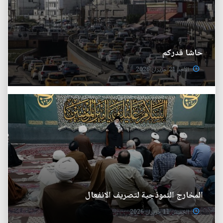
حاشا قدركم
الأحد 21 حزيران 2026
المخارج النموذجية لتصريف الانفعال
الخميس 11 حزيران 2026