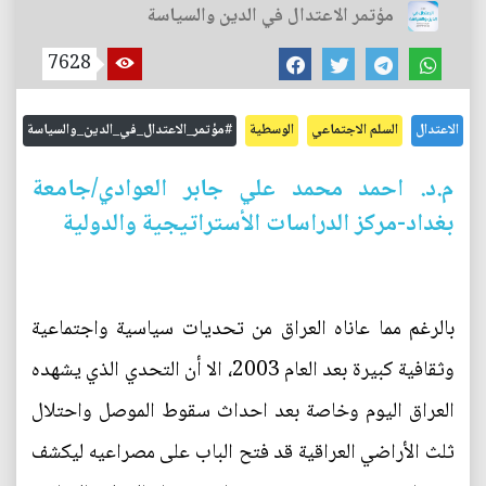
مؤتمر الاعتدال في الدين والسياسة
7628
الاعتدال
السلم الاجتماعي
الوسطية
#مؤتمر_الاعتدال_في_الدين_والسياسة
م.د. احمد محمد علي جابر العوادي/جامعة
بغداد-مركز الدراسات الأستراتيجية والدولية
بالرغم مما عاناه العراق من تحديات سياسية واجتماعية
وثقافية كبيرة بعد العام 2003، الا أن التحدي الذي يشهده
العراق اليوم وخاصة بعد احداث سقوط الموصل واحتلال
ثلث الأراضي العراقية قد فتح الباب على مصراعيه ليكشف