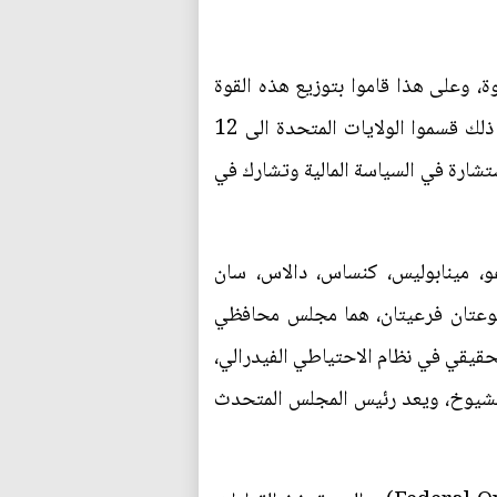
 وعلى هذا قاموا بتوزيع هذه القوة
محركين إياها من المراكز المالية الامريكية الرئيسية مثل نيويورك الى اماكن أخرى في الدولة، ومن أجل ذلك قسموا الولايات المتحدة الى 12
تشارة في السياسة المالية وتشارك في
غو، مينابوليس، كنساس، دالاس، سان
جموعتان فرعيتان، هما مجلس محافظي
Reserve Board) والذي يعد مركز القوة الحقيقي في نظام الاحتياطي الفيدرالي،
قبل الرئيس وبمصادقة مجلس الشيوخ، ويعد رئيس المجلس المتحدث