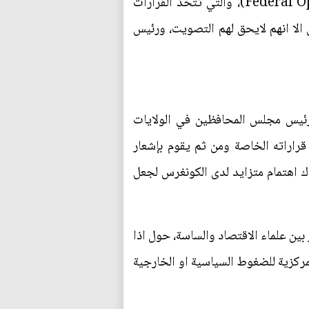
اما المجموعة الثانية فهي، لجنة السوق المفتوحة الفيدرالية Federal Open Market) Committee- (FOMC))، والتي تتخذ القرارات
لسبعة لمجلس المحافظين الا انهم لايحق لهم التصويت، ورئيس
 رئيس مجلس المحافظين في الولايات
قراراته الخاصة ومن ثم يقوم بإشعار
 الاحتياطي الفيدرالي اثناء الازمة المالية الاخيرة عام 2008، أصبح هناك اهتمام متزايد لدى الكونغرس لجعل
بين علماء الاقتصاد والساسة، حول اذا
لمركزية للضغوط السياسية او الخارجية