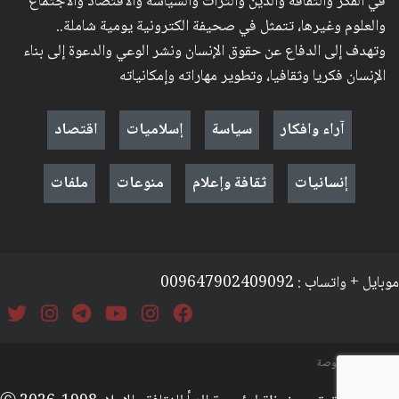
في الفكر والثقافة والدين والتراث والسياسة والاقتصاد والاجتماع
والعلوم وغيرها، تتمثل في صحيفة الكترونية يومية شاملة..
وتهدف إلى الدفاع عن حقوق الإنسان ونشر الوعي والدعوة إلى بناء
الإنسان فكريا وثقافيا، وتطوير مهاراته وإمكانياته
آراء وافكار
سياسة
إسلاميات
اقتصاد
إنسانيات
ثقافة وإعلام
منوعات
ملفات
موبايل + واتساب : 009647902409092
السياسة والخصوصة