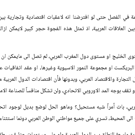
ة في الفصل حتى لو افترضنا انه لاعقبات اقتصادية وتجارية بين 
ين العلاقات العربية، اذ تمثل هذه الفجوة حجر كبير لايمكن از
 الخليج او مستوى دول المغرب العربي، لم تصل الى مايمكن ان يش
البريكست او مجموعة النمور الاسيوية وغيرها، او عقد اتفاقيات ع
 التجارة والاقتصاد العربي، وبدونها فأن اقتصادات الدول العربية 
 تقف بوجه المد الاوروبي الاتحادي، ولن تشكل منافساً للصناعة الامير
عربي، بات أمراً شبه مستحيل؟ وماهو الحل لوضع بديل لوجود اتحا
 الى المحيط، تسري على جميع مواطني الوطن العربي دونما استثناء.
ة واسعة النطاق بين الدول العربية ولو على مستويات جزئية بسيطة