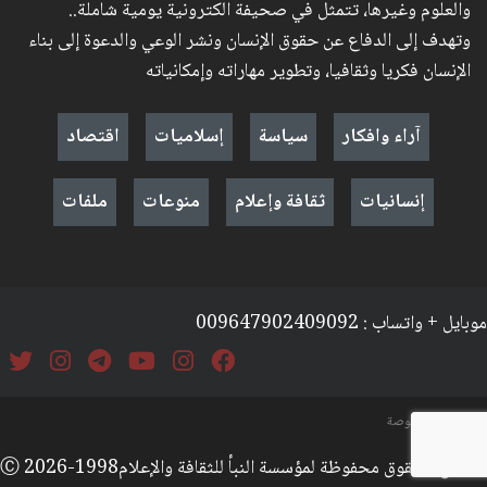
والعلوم وغيرها، تتمثل في صحيفة الكترونية يومية شاملة..
وتهدف إلى الدفاع عن حقوق الإنسان ونشر الوعي والدعوة إلى بناء
الإنسان فكريا وثقافيا، وتطوير مهاراته وإمكانياته
آراء وافكار
سياسة
إسلاميات
اقتصاد
إنسانيات
ثقافة وإعلام
منوعات
ملفات
موبايل + واتساب : 009647902409092
السياسة والخصوصة
جميع الحقوق محفوظة لمؤسسة النبأ للثقافة والإعلامⒸ 2026-1998