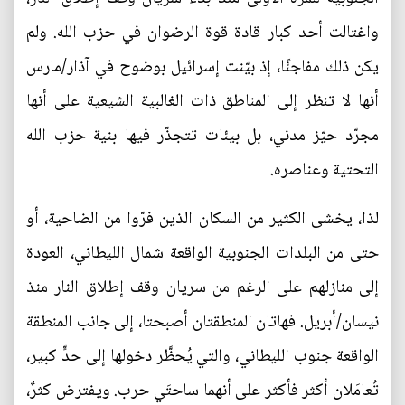
واغتالت أحد كبار قادة قوة الرضوان في حزب الله. ولم
يكن ذلك مفاجئًا، إذ بيّنت إسرائيل بوضوح في آذار/مارس
أنها لا تنظر إلى المناطق ذات الغالبية الشيعية على أنها
مجرّد حيّز مدني، بل بيئات تتجذّر فيها بنية حزب الله
التحتية وعناصره.
لذا، يخشى الكثير من السكان الذين فرّوا من الضاحية، أو
حتى من البلدات الجنوبية الواقعة شمال الليطاني، العودة
إلى منازلهم على الرغم من سريان وقف إطلاق النار منذ
نيسان/أبريل. فهاتان المنطقتان أصبحتا، إلى جانب المنطقة
الواقعة جنوب الليطاني، والتي يُحظَّر دخولها إلى حدٍّ كبير،
تُعامَلان أكثر فأكثر على أنهما ساحتَي حرب. ويفترض كثرٌ،