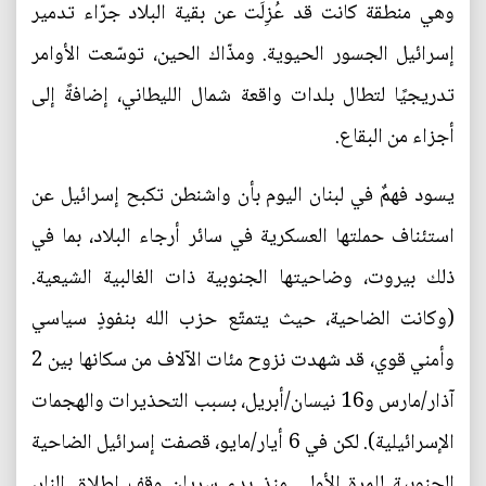
وهي منطقة كانت قد عُزِلَت عن بقية البلاد جرّاء تدمير
إسرائيل الجسور الحيوية. ومذّاك الحين، توسّعت الأوامر
تدريجيًا لتطال بلدات واقعة شمال الليطاني، إضافةً إلى
أجزاء من البقاع.
يسود فهمٌ في لبنان اليوم بأن واشنطن تكبح إسرائيل عن
استئناف حملتها العسكرية في سائر أرجاء البلاد، بما في
ذلك بيروت، وضاحيتها الجنوبية ذات الغالبية الشيعية.
(وكانت الضاحية، حيث يتمتّع حزب الله بنفوذٍ سياسي
وأمني قوي، قد شهدت نزوح مئات الآلاف من سكانها بين 2
آذار/مارس و16 نيسان/أبريل، بسبب التحذيرات والهجمات
الإسرائيلية). لكن في 6 أيار/مايو، قصفت إسرائيل الضاحية
الجنوبية للمرة الأولى منذ بدء سريان وقف إطلاق النار،