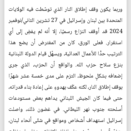
وربما يكون وقف إطلاق النار الذي توسّطت فيه الولايات
المتحدة بين لبنان وإسرائيل في 27 تشرين الثاني/نوفمبر
2024 قد أوقف النزاع رسميًا، إلا أنه لم يفضِ إلى أي
استقرار. فعلى الورق، كان من المفترض أن يضع هذا
الترتيب حدًّا للأعمال العدائية، ويسهّل قيام الدولة اللبنانية
بنزع سلاح حزب الله. والواقع أن الحزب، الذي جرى
إضعافه بشكلٍ ملحوظ، التزم على مدى خمسة عشر شهرًا
بوقف إطلاق النار، لكنه عكَف بهدوءٍ على إعادة بناء قدراته،
حتى فيما كان الجيش اللبناني يداهم بعض مستودعات
أسلحته جنوب نهر الليطاني. في غضون ذلك، واصلت
إسرائيل استهداف أشخاص ومواقع في شتّى أنحاء لبنان،