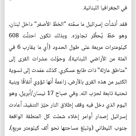
في الجغرافيا اللبنانية.
فقد أنشأت إسرائيل ما سمّته "الخطّ الأصفر" داخل لبنان،
وهو خطّ يُحظَّر تجاوزه. وبذلك تكون احتلّت 608
كيلومترات مربعة على طول الحدود (أي ما يقارب 6 في
المئة من الأراضي اللبنانية)، وحوّلت عشرات القرى إلى
"مناطق عازلة" ذات طابع عسكري. كذلك عمَدت إلى تسوية
الكثير من هذه القرى بالأرض، زاعمةً أنها تؤوي أنفاقًا وبنية
تحتية تابعة لحزب الله. وفي صباح 17 نيسان/أبريل، وهو
اليوم الذي دخل فيه وقف إطلاق النار حيّز التنفيذ، أعادت
إسرائيل إصدار أوامر إخلاء شملت كل المنطقة الواقعة
جنوب الليطاني (وتبلغ مساحتها نحو ألف كيلومتر مربع)،