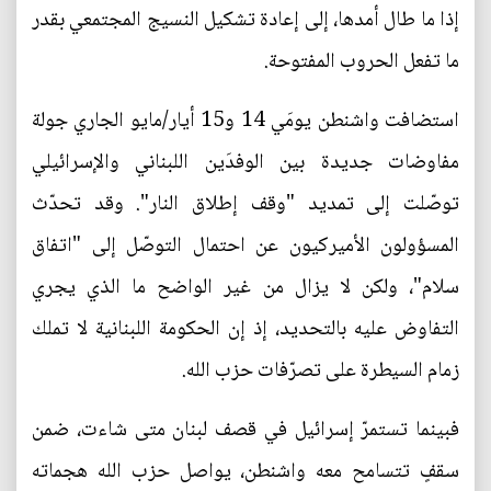
إذا ما طال أمدها، إلى إعادة تشكيل النسيج المجتمعي بقدر
ما تفعل الحروب المفتوحة.
استضافت واشنطن يومَي 14 و15 أيار/مايو الجاري جولة
مفاوضات جديدة بين الوفدَين اللبناني والإسرائيلي
توصّلت إلى تمديد "وقف إطلاق النار". وقد تحدّث
المسؤولون الأميركيون عن احتمال التوصّل إلى "اتفاق
سلام"، ولكن لا يزال من غير الواضح ما الذي يجري
التفاوض عليه بالتحديد، إذ إن الحكومة اللبنانية لا تملك
زمام السيطرة على تصرّفات حزب الله.
فبينما تستمرّ إسرائيل في قصف لبنان متى شاءت، ضمن
سقفٍ تتسامح معه واشنطن، يواصل حزب الله هجماته