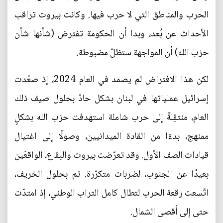
الحرب والمناطق التي لا حرب فيها. وكانت بيروت تراقب
الأحداث عن بُعد، وبدا أن الحكومة تفترض (شأنها شأن
حزب الله) أن المواجهة ستظلّ مضبوطة.
لكن هذا الافتراض لم يصمد في العام 2024، إذ صعّدت
إسرائيل عملياتها في لبنان بشكل حادّ بحلول صيف ذلك
العام، منتقِلةً إلى حرب شاملة استهدفت حزب الله بشكلٍ
ممنهج، بدءًا من القادة الميدانيين، وصولًا إلى اغتيال
قيادات الصف الأول. وقد تعرّضت بيروت والبقاع، الواقعَين
بعيدًا عن الجنوب، لضربات متكرّرة. ثم بحلول الخريف،
اتّسعت رقعة الحرب لتطال كامل التراب الوطني، إذ امتدّت
حتى إلى أقصى الشمال.