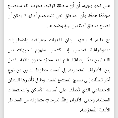
على نحو وجيه، أن أيّ منطقةٍ ترتبط بحزب الله ستصبح
مجدّدًا هدفًا، وأن المناطق التي ثبُت عدم أمانها لا يمكن أن
تصبح مناطق آمنة بين ليلةٍ وضحاها.
مع ذلك، لا يشهد لبنان تغيّرات جغرافية واضطرابات
ديموغرافية فحسب، إذ اكتسب مفهوم الجبهات بين
اللبنانيين بعدًا إضافيًا. فلم تعد مجرّد حدودٍ مادّية تفصل
بين الأطراف المتحاربة، بل أمست خطوط تماسٍ من نوعٍ
آخر تسلّلت إلى نسيج المجتمع نفسه، وطال تأثيرها المنطق
الاجتماعي الذي تُصنَّف على أساسه الأماكن والمجتمعات
المحلية، وحتى الأفراد، وفقًا لدرجاتٍ متفاوتة من المخاطر
الأمنية المُفترَضة.