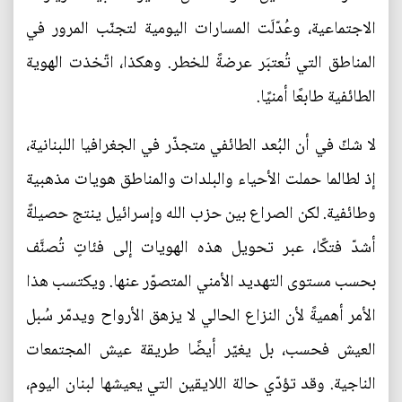
الاجتماعية، وعُدّلَت المسارات اليومية لتجنّب المرور في
المناطق التي تُعتبَر عرضةً للخطر. وهكذا، اتّخذت الهوية
الطائفية طابعًا أمنيًا.
لا شكّ في أن البُعد الطائفي متجذّر في الجغرافيا اللبنانية،
إذ لطالما حملت الأحياء والبلدات والمناطق هويات مذهبية
وطائفية. لكن الصراع بين حزب الله وإسرائيل ينتج حصيلةً
أشدّ فتكًا، عبر تحويل هذه الهويات إلى فئاتٍ تُصنَّف
بحسب مستوى التهديد الأمني المتصوّر عنها. ويكتسب هذا
الأمر أهميةً لأن النزاع الحالي لا يزهق الأرواح ويدمّر سُبل
العيش فحسب، بل يغيّر أيضًا طريقة عيش المجتمعات
الناجية. وقد تؤدّي حالة اللايقين التي يعيشها لبنان اليوم،