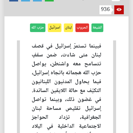
936
الشيعة
الحروب
لبنان
اسرائيل
حزب الله
فبينما تستمرّ إسرائيل في قصف
لبنان متى شاءت، ضمن سقفٍ
تتسامح معه واشنطن، يواصل
حزب الله هجماته باتجاه إسرائيل،
فيما يحاول المدنيون اللبنانيون
التكيّف مع حالة اللايقين السائدة.
في غضون ذلك، وبينما تواصل
إسرائيل تقليص مساحة لبنان
الجغرافية، تزداد الحواجز
الاجتماعية الداخلية في البلاد