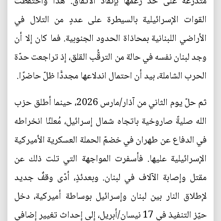
متذرّعةً على حدّ زعمها بإنفاذ الاتفاق. هذا واحتفظت
القوات الإسرائيلية بالسيطرة على عددٍ من التلال في
الأراضي اللبنانية بمحاذاة الحدود الجنوبية. فما كان إلا أن
وجد لبنان نفسه في حالة من الترقُّب القلق، إذ تراجعت حدّة
الحرب الشاملة، بيد أن احتمال اندلاعها مجددًّا ظلّ حاضرًا.
ثم حلّ يوم الثاني من آذار/مارس 2026، حينما أطلق حزب
الله صليةً صاروخية باتجاه شمال إسرائيل، مُعلنًا انخراطه
في الدفاع عن طهران في خضمّ الحملة العسكرية الأميركية
الإسرائيلية عليها. فأسفرت المواجهة التي تلت ذلك عن
مقتل وإصابة الآلاف في لبنان. وبعدئذٍ، أدّى وقفٌ جديد
لإطلاق النار بين لبنان وإسرائيل بوساطة أميركية، دخل
حيّز التنفيذ في 17 نيسان/أبريل، إلى إحداث تغيير إضافي