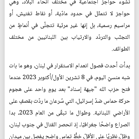
نشوء حواجز اجتماعية في مختلف أنحاء البلاد، وهي
حواجز لا تتمثّل في حدود مادّية، أو نقاط تفتيش، أو
مراسيم رسمية، بل إنها غير مرئية تتجلّى في أنماطٍ من
التجنّب والتردّد والارتياب بين اللبنانيين من مختلف
الطوائف.
بدأت أحدث فصول انعدام الاستقرار في لبنان، وهو ما بات
شبه منسيّ اليوم، في 8 تشرين الأول/أكتوبر 2023 عندما
فتح حزب الله "جبهة إسناد" بعد يومٍ واحد على هجوم
حركة حماس ضدّ إسرائيل، التي سُرعان ما ردّت بقصفٍ على
الأراضي اللبنانية. وطوال ما تبقّى من العام 2023، بدا
الصراع واضحًا جغرافيًا، إذ انحصر القتال في جنوب لبنان،
وظلّ، نظريًا على الأقلّ، خطُّ تماس واضح يفصل بين ميدان