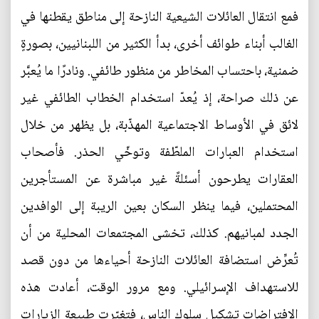
فمع انتقال العائلات الشيعية النازحة إلى مناطق يقطنها في
الغالب أبناء طوائف أخرى، بدأ الكثير من اللبنانيين، بصورةٍ
ضمنية، باحتساب المخاطر من منظور طائفي. ونادرًا ما يُعبَّر
عن ذلك صراحة، إذ يُعدّ استخدام الخطاب الطائفي غير
لائق في الأوساط الاجتماعية المهذّبة، بل يظهر من خلال
استخدام العبارات الملطّفة وتوخّي الحذر. فأصحاب
العقارات يطرحون أسئلةً غير مباشرة عن المستأجرين
المحتملين، فيما ينظر السكان بعين الريبة إلى الوافدين
الجدد لمبانيهم. كذلك، تخشى المجتمعات المحلية من أن
تُعرِّض استضافة العائلات النازحة أحياءها من دون قصد
للاستهداف الإسرائيلي. ومع مرور الوقت، أعادت هذه
الافتراضات تشكيل سلوك الناس، فتغيّرت طبيعة الزيارات