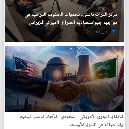
مركز الفرات ناقش.. تحديات الحكومة العراقية في
مواجهة جيواقتصادية الصراع الأميركي الإيراني
الأثنين 03 آب 2026
الاتفاق النووي الأمريكي–السعودي.. الأبعاد الاستراتيجية
وتداعياته في الشرق الأوسط