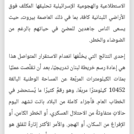
الاستطلاعية والهجومية الإسرائيلية تحليقها المكثّف فوق
الأراضي اللبنانية كافة، بما في ذلك العاصمة بيروت، حيث
يسعى الناس جاهدين للمضيّ في حياتهم بالرغم من
الضوضاء والخطر.
إحدى النتائج التي يخلّفها انعدام الاستقرار المتواصل هذا
هي إعادة رسم خريطة لبنان تدريجيًا، بعد أن تقلّصت عمليًا
بمئات الكيلومترات المربّعة عن المساحة الوطنية البالغة
10452 كيلومترًا مربعًا، وهو رقمٌ كثيرًا ما يُستحضر في
الخطاب العام. فأجزاء كاملة من البلاد باتت تشهد اليوم
حالاتٍ متفاوتةً من الاحتلال العسكري، أو الخطر الكامن، أو
الإفراغ من السكان، أو الهجر. والأمر الأكثر إثارةً للقلق هو