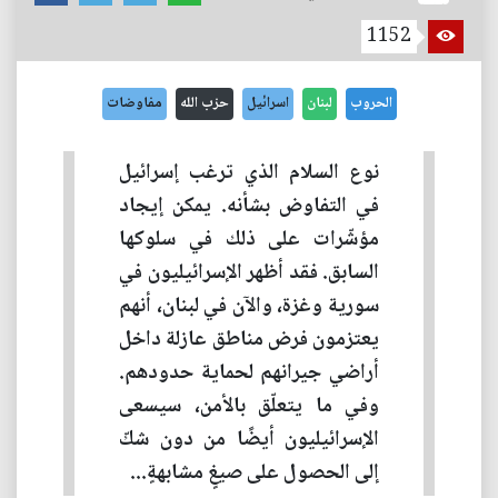
1152
الحروب
لبنان
اسرائيل
حزب الله
مفاوضات
نوع السلام الذي ترغب إسرائيل
في التفاوض بشأنه. يمكن إيجاد
مؤشّرات على ذلك في سلوكها
السابق. فقد أظهر الإسرائيليون في
سورية وغزة، والآن في لبنان، أنهم
يعتزمون فرض مناطق عازلة داخل
أراضي جيرانهم لحماية حدودهم.
وفي ما يتعلّق بالأمن، سيسعى
الإسرائيليون أيضًا من دون شكّ
إلى الحصول على صيغٍ مشابهةٍ...