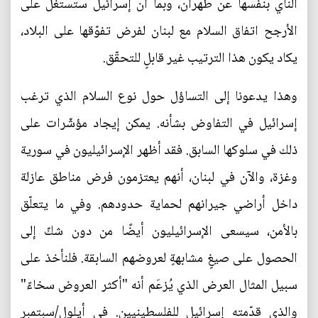
النأي بنفسها عن طهران، وبما أن إسرائيل ستستغلّ على
الأرجح اتفاق السلام مع لبنان لفرض تفوّقها على البلاد،
يكاد يكون هذا الترتيب غير قابلٍ للتحقّق.
وهذا يدعونا إلى التساؤل حول نوع السلام الذي ترغب
إسرائيل في التفاوض بشأنه. يمكن إيجاد مؤشّرات على
ذلك في سلوكها السابق. فقد أظهر الإسرائيليون في سورية
وغزة، والآن في لبنان، أنهم يعتزمون فرض مناطق عازلة
داخل أراضي جيرانهم لحماية حدودهم. وفي ما يتعلّق
بالأمن، سيسعى الإسرائيليون أيضًا من دون شكّ إلى
الحصول على صيغٍ مشابهةٍ لعروضهم السابقة. فلنأخذ على
سبيل المثال العرض الذي يُزعَم أنه "أكثر العروض سخاءً"
والذي قدّمته إسرائيل للفلسطينيين. في أيلول/سبتمبر