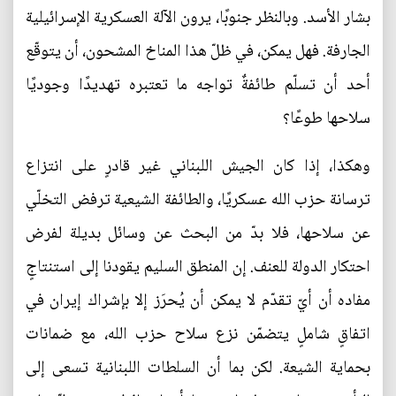
بشار الأسد. وبالنظر جنوبًا، يرون الآلة العسكرية الإسرائيلية
الجارفة. فهل يمكن، في ظلّ هذا المناخ المشحون، أن يتوقّع
أحد أن تسلّم طائفةٌ تواجه ما تعتبره تهديدًا وجوديًا
سلاحها طوعًا؟
وهكذا، إذا كان الجيش اللبناني غير قادرٍ على انتزاع
ترسانة حزب الله عسكريًا، والطائفة الشيعية ترفض التخلّي
عن سلاحها، فلا بدّ من البحث عن وسائل بديلة لفرض
احتكار الدولة للعنف. إن المنطق السليم يقودنا إلى استنتاجٍ
مفاده أن أيّ تقدّم لا يمكن أن يُحرَز إلا بإشراك إيران في
اتفاقٍ شاملٍ يتضمّن نزع سلاح حزب الله، مع ضمانات
بحماية الشيعة. لكن بما أن السلطات اللبنانية تسعى إلى