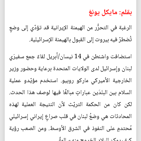
بقلم: مايكل يونغ
الرغبة في التحرُّر من الهيمنة الإيرانية قد تؤدّي إلى وضعٍ
تُضطرّ فيه بيروت إلى القبول بالهيمنة الإسرائيلية.
استضافت واشنطن في 14 نيسان/أبريل لقاءً جمع سفيرَي
لبنان وإسرائيل لدى الولايات المتحدة برعاية وحضور وزير
الخارجية الأميركي ماركو روبيو. استخدم مؤيّدو عملية
السلام بين البلدَين عباراتٍ مبالغًا فيها لوصف هذا الحدث.
لكن كان من الحكمة التريّث لأن النتيجة العملية لهذه
المحادثات هي وضعُ لبنان في قلب صراعٍ إيراني إسرائيلي
مُحتدمٍ على النفوذ في الشرق الأوسط. ومن الصعب رؤية
كيف يمكن للبلاد الخروج منه سالمةً.