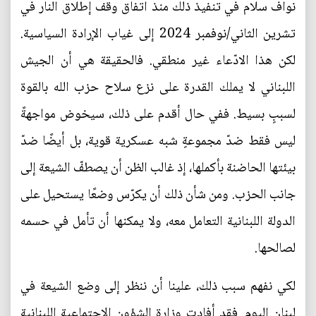
نواف سلام في تنفيذ ذلك منذ اتفاق وقف إطلاق النار في
تشرين الثاني/نوفمبر 2024 إلى غياب الإرادة السياسية.
لكن هذا الادّعاء غير منطقي. فالحقيقة هي أن الجيش
اللبناني لا يملك القدرة على نزع سلاح حزب الله بالقوة
لسببٍ بسيط. ففي حال أقدم على ذلك، سيخوض مواجهةً
ليس فقط ضدّ مجموعةٍ شبه عسكرية قوية، بل أيضًا ضدّ
بيئتها الحاضنة بأكملها، إذ غالب الظن أن يصطفّ الشيعة إلى
جانب الحزب. ومن شأن ذلك أن يكرّس وضعًا يستحيل على
الدولة اللبنانية التعامل معه، ولا يمكنها أن تأمل في حسمه
لصالحها.
لكي نفهم سبب ذلك، علينا أن ننظر إلى وضع الشيعة في
لبنان اليوم. فقد أفادت وزارة الشؤون الاجتماعية اللبنانية