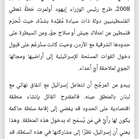
2008، طرح رئيس الوزراء إيهود أولمرت خطةً تعطي
الفلسطينيين دولة ذات سيادة مُقيَّدة بشدّة، حيث تُحرَم
فلسطين من امتلاك جيش أو سلاح جوّ، ومن السيطرة على
حدودها الشرقية مع الأردن، وحيث كانت ستُرغَم على قبول
دخول القوات المسلحة الإسرائيلية إلى أراضيها ومجالها
الجوي لملاحقة أيّ أعداء.
يبدو من المرجّح أن تتعامل إسرائيل مع اتفاق نهائي مع
لبنان بالمنطق عينه. فالمقترح القائل بإنشاء منطقة
اقتصادية على الحدود قد يفضي إلى إقامة سلطة حاكمة
يكون لها رأيٌ في مَن يُسمَح له بدخول هذه المنطقة. وهذا
يعني أن إسرائيل، نظرًا إلى مشاركتها في هذه السلطة، قد