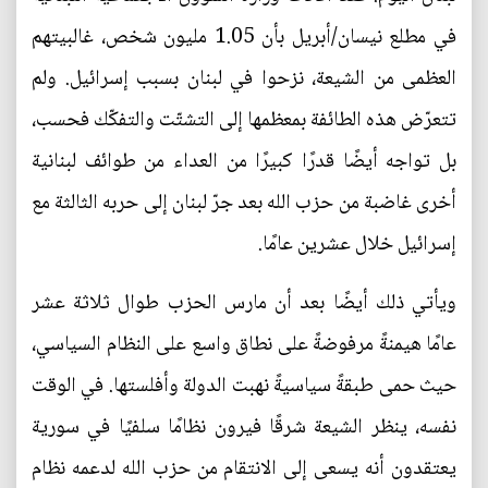
في مطلع نيسان/أبريل بأن 1.05 مليون شخص، غالبيتهم
العظمى من الشيعة، نزحوا في لبنان بسبب إسرائيل. ولم
تتعرّض هذه الطائفة بمعظمها إلى التشتّت والتفكّك فحسب،
بل تواجه أيضًا قدرًا كبيرًا من العداء من طوائف لبنانية
أخرى غاضبة من حزب الله بعد جرّ لبنان إلى حربه الثالثة مع
إسرائيل خلال عشرين عامًا.
ويأتي ذلك أيضًا بعد أن مارس الحزب طوال ثلاثة عشر
عامًا هيمنةً مرفوضةً على نطاق واسع على النظام السياسي،
حيث حمى طبقةً سياسيةً نهبت الدولة وأفلستها. في الوقت
نفسه، ينظر الشيعة شرقًا فيرون نظامًا سلفيًا في سورية
يعتقدون أنه يسعى إلى الانتقام من حزب الله لدعمه نظام