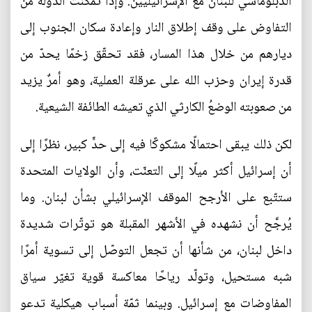
الدبلوماسي للبنان مع الإسرائيليين. وإذا تمكّنت الدولة من
التفاوض على وقف إطلاق النار وإعادة سكان الجنوب إلى
ديارهم من خلال هذا المسار، فقد تحقّق زخمًا يحدّ من
قدرة إيران وحزب الله على عرقلة العملية، وهو أمرٌ يزيد
من صعوبته الوضعُ الكارثي الذي تعيشه الطائفة الشيعية.
لكن ذلك يبقى احتمالًا مشكوكًا فيه إلى حدٍّ كبير، نظرًا إلى
أن إسرائيل أكثر ميلًا إلى التعنّت، وأن الولايات المتحدة
ستتّبع على الأرجح الموقف الإسرائيلي بشأن لبنان. وما
يُرجَّح أن نشهده في الأشهر المقبلة هو توتّرات شديدة
داخل لبنان، من شأنها أن تجعل التوصّل إلى تسوية أمرًا
شبه مستحيل، وتولّد رياحًا معاكسة قوية تغيّر سياق
المفاوضات مع إسرائيل. وبينما ثمّة أسباب هيكلية تدعو