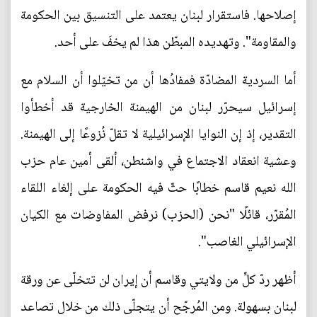
إصلاحها. فاستقرار لبنان يعتمد على التنسيق بين الحكومة
والمقاومة". وتهديده المبطّن هذا لم يخفَ على أحد.
أما السردية المضادّة فمفادُها أن من تخيّلوا أن السلام مع
إسرائيل سيحرّر لبنان من الهيمنة الخارجية قد أخطأوا
التقدير، إذ إن النوايا الإسرائيلية لا تقلّ نُزوعًا إلى الهيمنة.
وعشية انعقاد الاجتماع في واشنطن، ألقى أمين عام حزب
الله نعيم قاسم خطابًا حثّ فيه الحكومة على إلغاء اللقاء
المُقرّر، قائلًا "نحن (الحزب) نرفض المفاوضات مع الكيان
الإسرائيلي الغاصب".
أظهر ردّ كلٍّ من ولايتي وقاسم أن إيران لن تتخلّى عن ورقة
لبنان بسهولة. ومن المُرجّح أن يتجلّى ذلك من خلال تصاعد