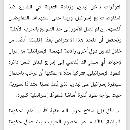
التوتّرات داخل لبنان، وزيادة التعبئة في الشارع ضدّ
المفاوضات مع إسرائيل، وربما حتى استهداف المفاوضين
أنفسهم، إن لم تصل الأمور إلى حدّ التلويح بالحرب الأهلية.
ويُحتمل أن يتّخذ هذا الاعتراض بُعدًا إقليميًا أيضًا، من
خلال تعاون دولٍ أخرى رافضة للهيمنة الإسرائيلية مع إيران
لإحباط أيّ مسارٍ قد يُفضي إلى إدراج لبنان ضمن دائرة
النفوذ الإسرائيلي. فتركيا مثلًا لا يمكنها أن ترحّب باحتمال
سيطرة إسرائيل على لبنان، الذي يُعدّ عمليًا امتدادًا لسورية،
حيث يواجه نفوذ أنقرة أساسًا ضغوطًا إسرائيلية كبيرة.
سيشكّل نزع سلاح حزب الله عقبةً كأداء أمام الحكومة
اللبنانية. غالبًا ما عزا خصوم الحزب سببَ فشل حكومة