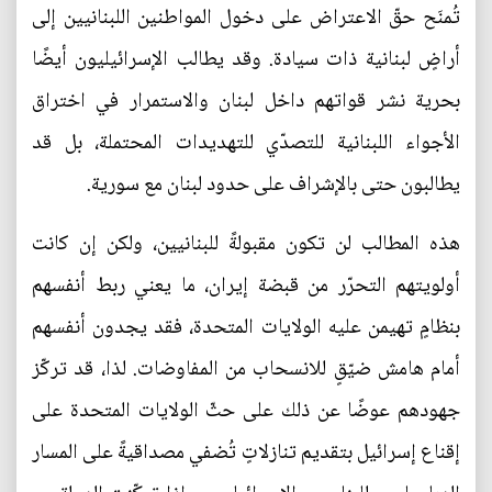
تُمنَح حقّ الاعتراض على دخول المواطنين اللبنانيين إلى
أراضٍ لبنانية ذات سيادة. وقد يطالب الإسرائيليون أيضًا
بحرية نشر قواتهم داخل لبنان والاستمرار في اختراق
الأجواء اللبنانية للتصدّي للتهديدات المحتملة، بل قد
يطالبون حتى بالإشراف على حدود لبنان مع سورية.
هذه المطالب لن تكون مقبولةً للبنانيين، ولكن إن كانت
أولويتهم التحرّر من قبضة إيران، ما يعني ربط أنفسهم
بنظامٍ تهيمن عليه الولايات المتحدة، فقد يجدون أنفسهم
أمام هامش ضيّقٍ للانسحاب من المفاوضات. لذا، قد تركّز
جهودهم عوضًا عن ذلك على حثّ الولايات المتحدة على
إقناع إسرائيل بتقديم تنازلاتٍ تُضفي مصداقيةً على المسار