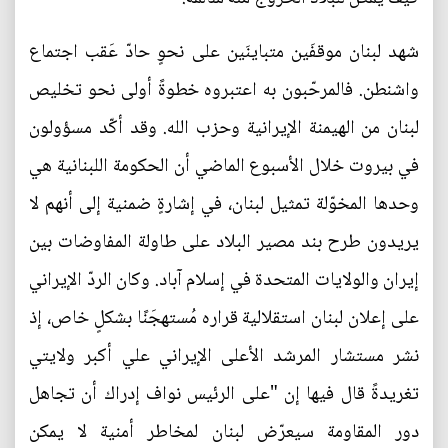
شهد لبنان موقفَين متباينَين على نحوٍ حادّ عَقب اجتماع
واشنطن. فالمرحّبون به اعتبروه خطوةً أولى نحو تخليص
لبنان من الهيمنة الإيرانية وحزب الله. وقد أكّد مسؤولون
في بيروت خلال الأسبوع الماضي أن الحكومة اللبنانية هي
وحدها المخوّلة تمثيل لبنان، في إشارةٍ ضمنية إلى أنهم لا
يريدون طرح بند مصير البلاد على طاولة المفاوضات بين
إيران والولايات المتحدة في إسلام آباد. وكان الردّ الإيراني
على إعلان لبنان استقلالية قراره مُستهجَنًا بشكلٍ خاص، إذ
نشر مستشار المرشد الأعلى الإيراني علي أكبر ولايتي
تغريدةً قال فيها إن "على الرئيس نواف إدراك أن تجاهل
دور المقاومة سيعرّض لبنان لمخاطر أمنية لا يمكن