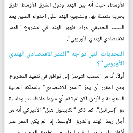
الأوسط، حيث أنه بين الهند ودول الشرق الأوسط طرق
بحرية متصلة بها. وتشجيع الهند على احتواء الصين يعد
السبب الحقيقي وراء ظهور الهند في مشروع "الممر
الاقتصادي الهندي الأوروبي".
التحديات التي تواجه "الممر الاقتصادي الهندي
الأوروبي"؟
أولاً، أنه من الصعب التوصل إلى توافق في تنفيذ المشروع.
ومن المقرر أن يمرّ "الممر الاقتصادي" بالمملكة العربية
السعودية والأردن، لكن لم تقم أيّ منهما علاقات دبلوماسية
مع "إسرائيل". كما ذكر "الكابيتول هيل" الأميركي أنه من
أجل ربط الهند والشرق الأوسط، إذا لم يكن الممر عبر
أفغانستان وروسيا، فإن إيران هي الطريق الوحيد. وليس