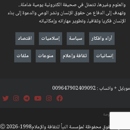
والعلوم وغيرها، تتمثل في صحيفة الكترونية يومية شاملة..
وتهدف إلى الدفاع عن حقوق الإنسان ونشر الوعي والدعوة إلى بناء
الإنسان فكريا وثقافيا، وتطوير مهاراته وإمكانياته
آراء وافكار
سياسة
إسلاميات
اقتصاد
إنسانيات
ثقافة وإعلام
منوعات
ملفات
موبايل + واتساب : 009647902409092
السياسة والخصوصة
جميع الحقوق محفوظة لمؤسسة النبأ للثقافة والإعلامⒸ 2026-1998