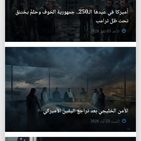
أميركا في عيدها الـ250.. جمهورية الخوف وحلمٌ يختنق
تحت ظل ترامب
الأحد 05 تموز 2026
الأمن الخليجي بعد تراجع اليقين الأميركي
السبت 23 آيار 2026