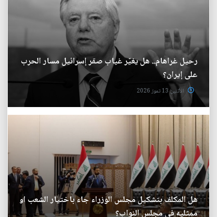
رحيل غراهام.. هل يغيّر غياب صقر إسرائيل مسار الحرب
على إيران؟
الأثنين 13 تموز 2026
هل المكلف بتشكيل مجلس الوزراء جاء باختيار الشعب او
ممثليه في مجلس النواب؟