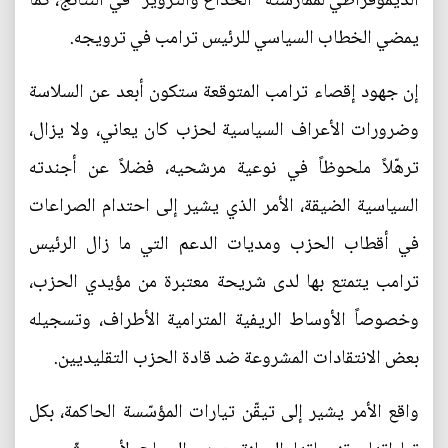
الديموقراطي لممارسته "الخداع والتزوير" في النتائج، كما
يمضي الخطاب السياسي للرئيس ترامب في ترويجه.
إن جهود إقصاء ترامب المتوقعة ستكون أبعد عن السلاسة
وضرورات الأعراف السياسية لحزب كان يعاني، ولا يزال،
ترهّلاً ملحوظاً في نوعية مرشحيه، فضلاً عن أجندته
السياسية الضيقة، الأمر الذي يشير إلى احتدام الصراعات
في أقطاب الحزب ومديات الدعم التي ما زال الرئيس
ترامب يتمتع بها لدى شريحة معتبرة من مؤيدي الحزب،
وخصوصاً الأوساط الريفية المترامية الأطراف، وتسجيله
بعض الانتقادات المشروعة ضد قادة الحزب التقليديين.
واقع الأمر يشير إلى تيقّن تيارات المؤسّسة الحاكمة، بكل