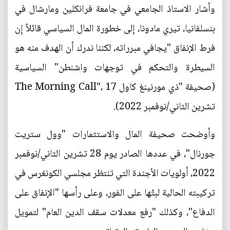
وأشار الاستاذ الجامعي في جامعة فرانكلين ومارشال في
بنسلفانيا، تيري مادونا، إلى خطورة المال السياسي قائلاً إن
فرط الإنفاق "يجافي مبرراته، لكننا ندرك أن الهدف منه هو
السيطرة والتحكم في توجهات واشنطن" السياسية
(صحيفة "ذي مورنينغ كاول The Morning Call"، 17
تشرين الثاني/نوفمبر 2022).
وأوضحت صحيفة المال والاستثمارات "وول ستريت
جورنال"، في عددها الصادر يوم 28 تشرين الثاني/نوفمبر
2022، أولويات الأجندة التي تنتظر مجلسي الكونغرس في
تركيبته الحالية لبتّها على الفور، وعلى رأسها "الإنفاق على
الدفاع"، وكذلك "رفع معدلات سقف الدين العام" لتمويل