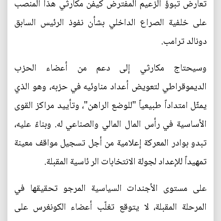
تعارض تبوؤ الزعيم المفترض كيفن مكارثي هذا المنصب
على خلفية الصراع الداخلي بشأن نفوذ الرئيس السابق
دونالد ترامب.
وسيحتاج مكارثي إلى دعم من أعضاء الحزب
الديموقراطي لتعويض أعداد مناوئيه في حزبه، وهو الذي
يمثّل امتداداً طبيعياً "للوضع الراهن"، وتأييد مراكز القوى
الأساسية في رأس المال المالي والصناعي له. وبناءً عليه،
تبدو بوادر المعركة إعلامية من أجل تسجيل مواقف معينة
تمهيداً للإعداد لجولة الانتخابات الر ئاسية المقبلة.
على مستوى الأجندات السياسية المرجو تحقيقها في
المرحلة المقبلة، لا يتوقع تغلّب أعضاء الكونغرس على