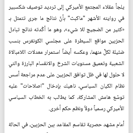
يلجأ عقلاء المجتمع الأميركي إلى ترديد توصيف شكسبير
في روايته الأشهر "ماكبث" بأنّ نتائج ما جرى تتمثل بـ
«كثير من الضجيج للا شيء»، وهو ما أكّدته نتائج تبادل
الحزبين مواقع السيطرة على مجلسي الكونغرس بنسب
ضئيلة لكلِّ منهما، وعكسه أيضاً استمرار معدلات اللامبالاة
الشعبية وتعميق مستويات الشرخ والانقسام البارزة والتي
لا حلول لها في ظل توافق الحزبين على عدم مراجعة أسس
نظام الكيان السياسي، ناهيك بإدخال "اصلاحات" عليه
توسّع هامش المشاركة، كما يطالب به الخطاب السياسي
الأميركي رسمياً دولاً ونظم حكم أخرى.
أمام مشهد حصرية تقاسم المقاعد بين الحزبين، في الحالة