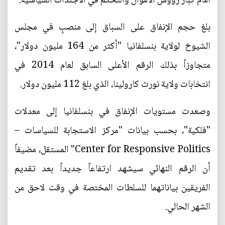
أمام كبار رؤوس الأموال والتحكّم في الأجندات السياسية.
بلغ حجم الإنفاق على السباق إلى منصبٍ في مجلس
الشيوخ لولاية بنسلفانيا "أكثر من 164 مليون دولار"،
متجاوزاً بذلك الرقم الأعلى السابق لعام 2014 في
انتخابات ولاية نورث كارولينا، الذي بلغ 112 مليون دولار.
وصعدت مستويات الإنفاق في بنسلفانيا إلى معدلات
"فلكية"، بحسب بيانات "مركز الاستجابة للسياسات –
Center for Responsive Politics" المستقل، مضيفاً
أن الرقم النهائي سيشهد ارتفاعاً جديداً بعد تقديم
الفريقين بياناتهما للسلطات المختصة في وقت لاحق من
الشهر الحالي.