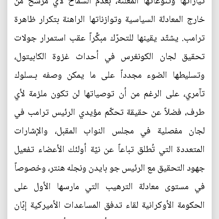
تياراتها وتنوعاتها المعلنة، بعدم السماح لأي مرشّح من
خارج المعادلة السياسية وتوازناتها الراهنة بتكرار ظاهرة
ترامب. يشتّد يقينها للتحرّك مبكِّراً عقب استمرار جولات
تحقيق لجان الكونغرس في أحداث غزوة الكابيتول،
وتسليطها الضوء مجدداً على ما يمكن وصفه بـسلوك
تآمري، على الرغم من أن توصياتها لن تكون ملزمة لأي
طرف، فضلاً عن حقيقة تحكّم مؤيدي الرئيس ترامب في
لجان مفصلية في مجلس النواب المقبل، والإشارات
المتعددة التي تُطلق تباعاً عن نيّة أولئك الأعضاء تفعيل
جهود التحقيق مع الرئيس جو بايدن ونجله هنتر، وخصوصاً
في مستوى معادلة الترهيب التي مارسها الأول على
الحكومة الأوكرانية لقاء تدفق المساعدات الأميركية إبّان