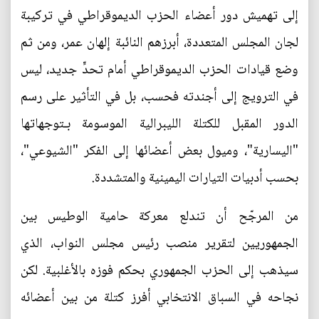
إلى تهميش دور أعضاء الحزب الديموقراطي في تركيبة
لجان المجلس المتعددة، أبرزهم النائبة إلهان عمر، ومن ثم
وضع قيادات الحزب الديموقراطي أمام تحدٍّ جديد، ليس
في الترويج إلى أجندته فحسب، بل في التأثير على رسم
الدور المقبل للكتلة الليبرالية الموسومة بـتوجهاتها
"اليسارية"، وميول بعض أعضائها إلى الفكر "الشيوعي"،
بحسب أدبيات التيارات اليمينية والمتشددة.
من المرجّح أن تندلع معركة حامية الوطيس بين
الجمهوريين لتقرير منصب رئيس مجلس النواب، الذي
سيذهب إلى الحزب الجمهوري بحكم فوزه بالأغلبية. لكن
نجاحه في السباق الانتخابي أفرز كتلة من بين أعضائه