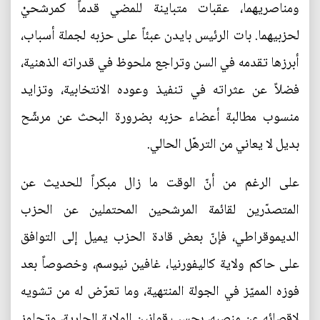
ومناصريهما، عقبات متباينة للمضي قدماً كمرشحيْ
لحزبيهما. بات الرئيس بايدن عبئاً على حزبه لجملة أسباب،
أبرزها تقدمه في السن وتراجع ملحوظ في قدراته الذهنية،
فضلاً عن عثراته في تنفيذ وعوده الانتخابية، وتزايد
منسوب مطالبة أعضاء حزبه بضرورة البحث عن مرشّح
بديل لا يعاني من الترهّل الحالي.
على الرغم من أنّ الوقت ما زال مبكراً للحديث عن
المتصدّرين لقائمة المرشحين المحتملين عن الحزب
الديموقراطي، فإنّ بعض قادة الحزب يميل إلى التوافق
على حاكم ولاية كاليفورنيا، غافين نيوسم، وخصوصاً بعد
فوزه المميّز في الجولة المنتهية، وما تعرّض له من تشويه
لإقصائه عن منصبه، بحسب قوانين الولاية الجارية، وتجاوز