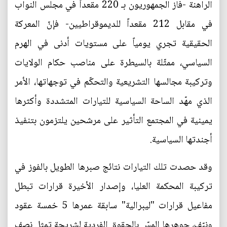
الراهنة -فاز الجمهوريون بـ 220 مقعداً في مجلس النواب
في مقابل 212 مقعداً للديموقراطيين- فإنّ المعركة
الحقيقية تجري يومياً على مستويات أدنى في الهرم
السياسي، ممثّلة بالسيطرة على مناصب حكام الولايات
وتركيبة مجالسها التشريعية والتحكّم في توجهاتها، الأمر
الذي مهّد الساحة السياسية للتيارات المتشددة وأكثرها
يمينية في المجتمع التأثير على مرشحين يلتزمون بتنفيذ
أجندتها السياسية.
وقد حصدت تلك التيارات نتائج صبرها الطويل بالفوز في
تركيبة المحكمة العليا، وإصدار الأخيرة قرارات تبطل
مفاعيل قرارات "ليبرالية" سابقة عمرها 5 خمسة عقود
ونيّف، جوهرها المسّ بالحقوق الفردية لشريحة تمثل نصف