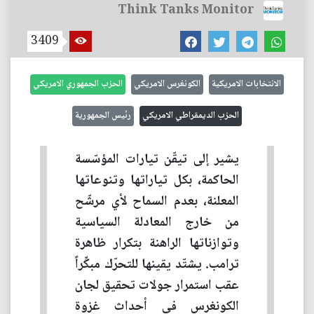
Think Tanks Monitor
3409
الانتخابات الامريكية
الكونغرس الامريكي
الحزب الجمهوري الامريكي
الحزب الديمقراطي الامريكي
رئيس الجمهورية
يشير إلى تيقّن تيارات المؤسّسة
الحاكمة، بكل تياراتها وتنوعاتها
المعلنة، بعدم السماح لأي مرشّح
من خارج المعادلة السياسية
وتوازناتها الراهنة بتكرار ظاهرة
ترامب. يشتّد يقينها للتحرّك مبكِّراً
عقب استمرار جولات تحقيق لجان
الكونغرس في أحداث غزوة