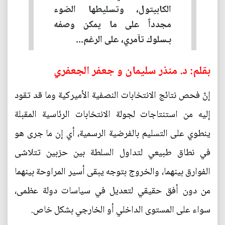
الكابيتول، وتسليطها الضوء
مجدداً على ما يمكن وصفه
بـسلوك تآمري، على الرغم...
بقلم: د. منذر سليمان و جعفر الجعفري
إنّ فحص نتائج الانتخابات النصفية الأميركية وما قد تقود
إليه من استنتاجات لجولة الانتخابات الرئاسية المقبلة
ينطوي على التسليم بالفرضية الرسمية، أي إن ما جرى هو
في نطاق طبيعي لتداول السلطة بين حزبين تتلاشى
الفوارق بينهما، والخروج بتوجه يبقى أسير المراوحة بينهما
من دون أفق حقيقي لتعديل في سياسات دولة عظمى،
سواء على المستوى الداخلي أو الخارجي بشكل خاص.