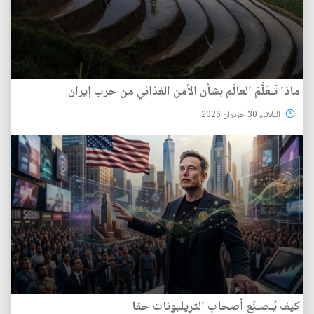
ماذا تَـعَلَّمَ العالَم بشأن الأمن الغذائي من حرب إيران
الثلاثاء 30 حزيران 2026
كيف يُـصـنَع أصحاب التريليونات حقا