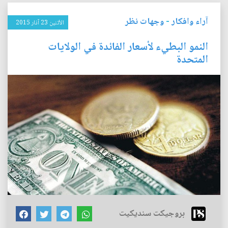
آراء وافكار
-
وجهات نظر
الأثنين 23 آذار 2015
النمو البطيء لأسعار الفائدة في الولايات
المتحدة
بروجيكت سنديكيت