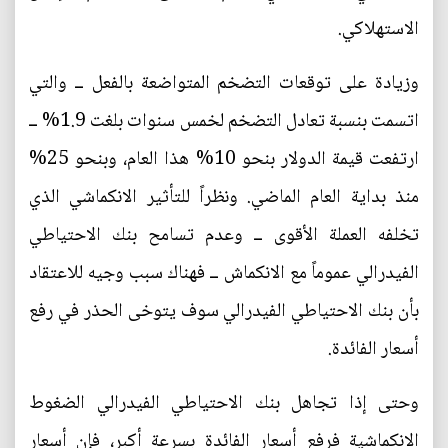
الاستهلاكي.
وزيادة على توقعات التضخم المتواضعة بالفعل ــ والتي
اتسمت بنسبة تعادل التضخم لخمس سنوات بلغت 1.9% ــ
ارتفعت قيمة الدولار بنحو 10% هذا العام، وبنحو 25%
منذ بداية العام الماضي. ونظراً للتأثير الانكماشي الذي
تخلفه العملة الأقوى ــ وعدم تسامح بنك الاحتياطي
الفيدرالي عموماً مع الانكماش ــ فهناك سبب وجيه للاعتقاد
بأن بنك الاحتياطي الفيدرالي سوف يتوخى الحذر في رفع
أسعار الفائدة.
وحتى إذا تجاهل بنك الاحتياطي الفيدرالي الضغوط
الانكماشية فرفع أسعار الفائدة بسرعة أكبر، فإن أسعار