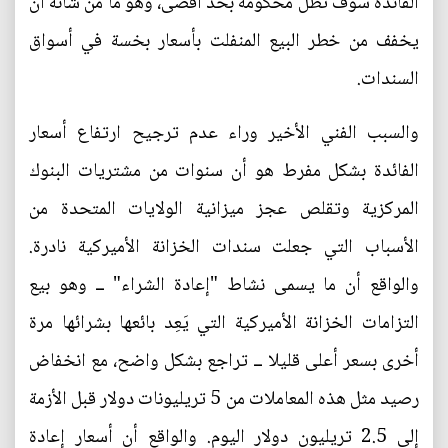
الفائدة سوف تظل محكومة بحد أقصى، وهو ما من شأنه أن
يخفف من خطر البيع المنفلت بأسعار بخسة في أسواق
السندات.
والسبب الفني الأخير وراء عدم ترجيح ارتفاع أسعار
الفائدة بشكل مفرط هو أن سنوات من مشتريات البنوك
المركزية وتقلص عجز ميزانية الولايات المتحدة من
الأسباب التي جعلت سندات الخزانة الأميركية نادرة.
والواقع أن ما يسمى نشاط "إعادة الشراء" ــ وهو بيع
التزامات الخزانة الأميركية التي يَعِد بائعها بشرائها مرة
أخرى بسعر أعلى قليلا ــ تراجع بشكل واضح، مع انخفاض
رصيد مثل هذه المعاملات من 5 تريليونات دولار قبل الأزمة
إلى 2.5 تريليون دولار اليوم. والواقع أن أسعار إعادة