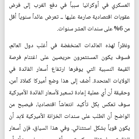
العسكري في أوكرانيا سبباً في دفع الغرب إلى فرض
عقوبات اقتصادية صارمة عليها ــ تعرض عائداً سنوياً أقل
من 6% على سندات العشر سنوات.
ونظراً لهذه العائدات المنخفضة في أغلب دول العالم،
فسوف يكون المستثمرون حريصين على اغتنام فرصة
القيمة النسبية التي يوفرها ارتفاع أسعار الفائدة في
الولايات المتحدة. أضف إلى هذا وضع أميركا كملاذ آمن،
وحقيقة أن أي عملية إعادة تسعير لأسعار الفائدة الأميركية
سوف تعكس بكل تأكيد انتعاشاً اقتصاديا، فيصبح من
الواضح أن الطلب على سندات الخزانة الأميركية لابد أن
يكون قوياً بشكل استثنائي. وفي هذا السياق، فإن أسعار