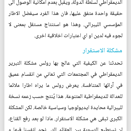
الديمقراطي لسلطة الدولة، ويقبل بعدم امكانية الوصول الى
حقيقة واحدة متفق عليها، فان هذا الفرد سيفضل الاطار
المؤسسي الليبرالي. وهذا هو استنتاج مستقل بمعنى لا
لجوء فيه لدين او اي اعتبارات اخلاقية اخرى.
مشكلة الاستقرار
تحدثنا عن الكيفية التي عالج بها رولس مشكلة التبرير
الديمقراطي في المجتمعات التي تعاني من انقسام عميق
في آرائها المتنافسة. يعرض رولس ما يراه اطارا ملائما
للعدالة للديمقراطية المتنوعة. هذا يُنتج حسب زعمه نسخة
لليبرالية محايدة ايديولوجيا وسياسية خالصة. لكن المشكلة
الكبرى تبقى هي مشكلة الاستقرار. ماذا لو بعد رفع القناع،
لن نستطيع التسوية بين العقائد التي نجد انفسنا فيها و