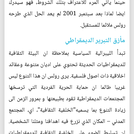
حينما يأتي المرء للاعتراف بتلك الشروط، فهو سيدرك
ايضا لماذا بعد سبتمبر 2001 لم يعد الحل الذي طرحه
رولس ملائما للمستقبل.
مأزق التبرير الديمقراطي
تبدأ الليبرالية السياسية بملاحظة ان البيئة الثقافية
للديمقراطيات الحديثة تحتوي على اديان متنوعة وعقائد
اخلاقية ذات اصول فلسفية. يرى رولس ان هذا التنوع ليس
غريبا طالما ان حماية الحرية الفردية التي ترسخها
المجتمعات الديمقراطية تقود بطبيعتها و بمرور الزمن الى
زيادة التنوع بما يسميه"الخلفية الثقافية"، اي، المجتمع
المدني – المكان الذي نزرع فيه اهدافنا ومثلنا الشخصية.
ان تسليط الضوء على الخلفية الثقافية للديمقراطيات