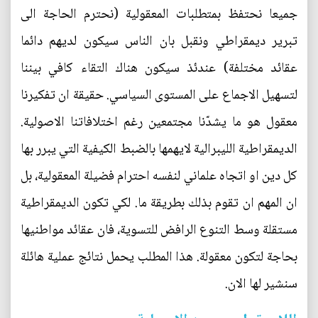
جميعا نحتفظ بمتطلبات المعقولية (نحترم الحاجة الى
تبرير ديمقراطي ونقبل بان الناس سيكون لديهم دائما
عقائد مختلفة) عندئذ سيكون هناك التقاء كافي بيننا
لتسهيل الاجماع على المستوى السياسي. حقيقة ان تفكيرنا
معقول هو ما يشدّنا مجتمعين رغم اختلافاتنا الاصولية.
الديمقراطية الليبرالية لايهمها بالضبط الكيفية التي يبرر بها
كل دين او اتجاه علماني لنفسه احترام فضيلة المعقولية، بل
ان المهم ان تقوم بذلك بطريقة ما. لكي تكون الديمقراطية
مستقلة وسط التنوع الرافض للتسوية، فان عقائد مواطنيها
بحاجة لتكون معقولة. هذا المطلب يحمل نتائج عملية هائلة
سنشير لها الان.