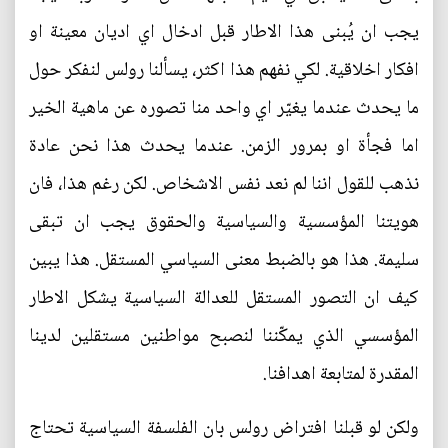
يجب ان يُبنى هذا الاطار قبل ادخال اي اديان معينة او
افكار اخلاقية. لكي نفهم هذا اكثر، يسألنا رولس لنفكر حول
ما يحدث عندما يغيّر اي واحد منا تصوره عن ماهية الخير
اما فجأة او بمرور الزمن. عندما يحدث هذا نحن عادة
نذهب للقول اننا لم نعد نفس الاشخاص. لكن رغم هذا، فان
هويتنا المؤسسية والسياسية والحقوق يجب ان تبقى
سليمة. هذا هو بالضبط معنى السياسي المستقل. هذا يبين
كيف ان التصور المستقل للعدالة السياسية يشكل الاطار
المؤسسي الذي يمكّننا لنصبح مواطنين مستقلين لدينا
المقدرة لمتابعة اهدافنا.
ولكن لو قبلنا افتراض رولس بان الفلسفة السياسية تحتاج