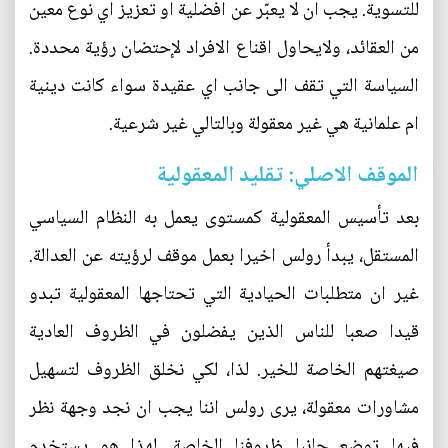
للتسوية. يجب ان لا يعبّر عن افضلية او تعزيز اي نوع معين
من العقائد، ولايحاول اقناع الافراد لإحتضان رؤية محددة.
السياسة التي تقف الى جانب اي عقيدة سواء كانت دينية
ام علمانية هي غير معقولة وبالتالي غير شرعية.
الموقف الاصلي: تقليد المعقولية
بعد تأسيس المعقولية كمستوى يعمل به النظام السياسي
المستقل، يبدأ رولس اخيرا بعمل موقف لرؤيته عن العدالة.
غير ان متطلبات الحيادية التي تحتاجها المعقولية تبدو
قيدا صعبا للناس الذين يفضلون في الظروف العادية
صيغتهم الخاصة للخير. لذا، لكي نخلق الظروف لتسهيل
مشاورات معقولة، يرى رولس اننا يجب ان نجد وجهة نظر
فيها توضع جانبا ظروفنا الخاصة. لهذا هو يستخدم