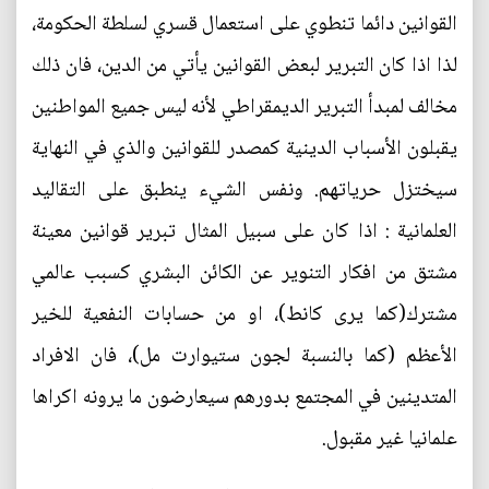
القوانين دائما تنطوي على استعمال قسري لسلطة الحكومة،
لذا اذا كان التبرير لبعض القوانين يأتي من الدين، فان ذلك
مخالف لمبدأ التبرير الديمقراطي لأنه ليس جميع المواطنين
يقبلون الأسباب الدينية كمصدر للقوانين والذي في النهاية
سيختزل حرياتهم. ونفس الشيء ينطبق على التقاليد
العلمانية : اذا كان على سبيل المثال تبرير قوانين معينة
مشتق من افكار التنوير عن الكائن البشري كسبب عالمي
مشترك(كما يرى كانط)، او من حسابات النفعية للخير
الأعظم (كما بالنسبة لجون ستيوارت مل)، فان الافراد
المتدينين في المجتمع بدورهم سيعارضون ما يرونه اكراها
علمانيا غير مقبول.