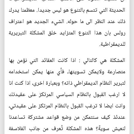
الحديثة التي تتسم بالتنوع هو ليس جديدا. معظمنا يدرك
ذلك عند النظر الى ما حوله. الشيء الجديد هو اعتراف
رولس بان هذا التنوع المتزايد خلق المشكلة التبريرية
للديمقراطية.
المشكلة هي كالتالي : اذا كانت العقائد التي نؤمن بها
متصارعة ولايمكن تسويتها، فأي منها يمكن استخدامه
لتبرير النظام الديمقراطي ذاته؟ وبعبارة اخرى، اذا كنت انا
لا ارغب القبول بالنظام السياسي المرتكز على عقيدتك
وانت ايضا لا ترغب القبول بالنظام المرتكز على عقيدتي،
عندئذ كيف سنتمكن من وضع قواعد مشتركة تساعدنا
لنعيش سويةً؟ هذه المشكلة تُعرف من جانب الفلاسفة