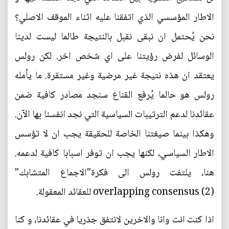
الاطار المؤسسي الذي اتفقنا عليه اثناء الموقف الاصلي؟
نحن يُحتمل ان نبقى نقبل بالنتيجة طالما ليست لدينا
الوسائل لفرض رؤيتنا على اي شخص اخر. لكن رولس
يعتقد ان هذه نتيجة غير مرضية وغير مستقرة. ما يأمله
رولس هو حالما يُرفع القناع سنجد مصادر كافية ضمن
عقائدنا لدعم الترتيبات السياسية التي نجد انفسنا بها الآن.
وهكذا بينما صيغتنا الخاصة للحقيقة يجب ان لا تؤسس
الاطار السياسي، لكنها يجب ان توفر اسبابا كافية لدعمه.
هنا، يلتفت رولس الى فكرة"الاجماع المتشابك"
overlapping consensus (2) للعقائد المعقولة.
اذا كنت انت وانا والاخرين لانتفق جذريا في عقائدنا، و كنا