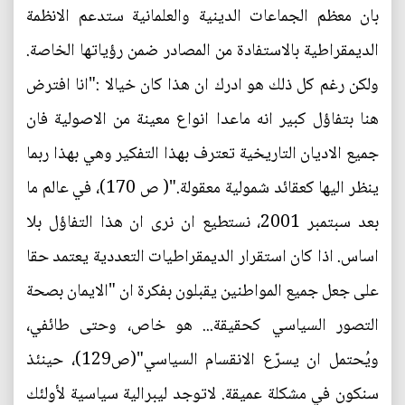
بان معظم الجماعات الدينية والعلمانية ستدعم الانظمة
الديمقراطية بالاستفادة من المصادر ضمن رؤياتها الخاصة.
ولكن رغم كل ذلك هو ادرك ان هذا كان خيالا :"انا افترض
هنا بتفاؤل كبير انه ماعدا انواع معينة من الاصولية فان
جميع الاديان التاريخية تعترف بهذا التفكير وهي بهذا ربما
ينظر اليها كعقائد شمولية معقولة."( ص 170)، في عالم ما
بعد سبتمبر 2001، نستطيع ان نرى ان هذا التفاؤل بلا
اساس. اذا كان استقرار الديمقراطيات التعددية يعتمد حقا
على جعل جميع المواطنين يقبلون بفكرة ان "الايمان بصحة
التصور السياسي كحقيقة... هو خاص، وحتى طائفي،
ويُحتمل ان يسرّع الانقسام السياسي"(ص129)، حينئذ
سنكون في مشكلة عميقة. لاتوجد ليبرالية سياسية لأولئك