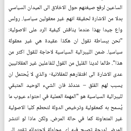
الساعين لرفع صيغتهم حول الاخلاق الى الميدان السياسي
بدلا من الاشارة لحقيقة انهم غير معقولين سياسيا. رولس
واع جيدا بهذا عندما يناقش كيفية الرد على الاصولية:
"نحن ببساطة نقول ان هكذا عقيدة هي غير معقولة
سياسيا. ضمن الليبرالية السياسية لاحاجة للقول اكثر من
هذا". طالما لدينا القليل من القول للفاعلين غير العقلانيين
عدى الاشارة الى افتقارهم للعقلانية- والذي لا يُحتمل ان
يسبب لهم القلق – عندئذ فان الشيء الوحيد المتبقي
لليبرالية السياسية هو "المهمة العملية في احتواء عيوب ما
يُسمح به كمعقولية وترخيص الدولة لتحطم كليا الاصولية
غير المتعاونة كما في حالة المرض. ولكن ماذا لو انتشر
المرض لدرجة تصبح فيه اي محاولة لاحتوائه تقود الى