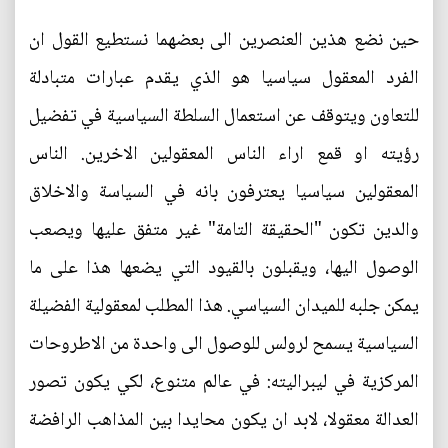
حين نضع هذين العنصرين الى بعضهما نستطيع القول ان
الفرد المعقول سياسيا هو الذي يقدم عبارات متبادلة
للتعاون ويتوقف عن استعمال السلطة السياسية في تفضيل
رؤيته او قمع اراء الناس المعقولين الاخرين. الناس
المعقولين سياسيا يعترفون بانه في السياسة والاخلاق
والدين تكون "الحقيقة التامة" غير متفق عليها ويصعب
الوصول اليها، ويقبلون بالقيود التي يضعها هذا على ما
يمكن جلبه للميدان السياسي. هذا المطلب لمعقولية الفضيلة
السياسية يسمح لرولس للوصول الى واحدة من الاطروحات
المركزية في ليبراليته: في عالم متنوع، لكي يكون تصور
العدالة معقولا، لابد ان يكون محايدا بين المذاهب الرافضة