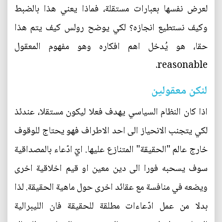
لعرض نفسها بعبارات مستقلة، فماذا يعني هذا بالضبط
وكيف نستطيع انجازه؟ لكي يوضح رولس كيف يتم هذا
حقا، هو يُدخل اهم افكاره وهو مفهوم المعقول
reasonable.
لنكن معقولين
اذا كان النظام السياسي يهدف فعلا ليكون مستقلا، عندئذ
لكي يتجنب الانحياز الى احد الاطراف فهو يحتاج للوقوف
خارج عالم "الحقيقة" المتنازع عليها. ايّ ادّعاء بالمصداقية
سوف يسحبه فورا الى دين معين او قيم اخلاقية اخرى
ويضعه في منافسة مع عقائد اخرى حول ماهية الحقيقة. لذا
بدلا من عمل ادّعاءات مطلقة للحقيقة فان الليبرالية