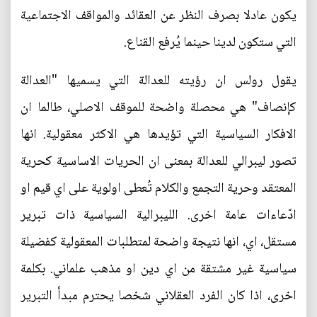
يكون عادلا بصرف النظر عن العقائد والمواقف الاجتماعية
التي ستكون لدينا حينما يُرفع القناع.
يقول رولس ان رؤيته للعدالة التي يسميها "العدالة
كإنصاف" هي محصلة واضحة للموقف الاصلي، طالما ان
الافكار السياسية التي تؤيدها هي الاكثر معقولية. انها
تصور ليبرالي للعدالة بمعنى ان الحريات الاساسية كحرية
المعتقد وحرية التجمع والكلام تُعطى اولوية على اي قيم او
ادّعاءات عامة اخرى. الليبرالية السياسية ذات تبرير
مستقل، اي، انها نتيجة واضحة لمتطلبات المعقولية كفضيلة
سياسية غير مشتقة من اي دين او مذهب علماني. بكلمة
اخرى، اذا كان الفرد العقلاني شخصا يحترم مبدأ التبرير