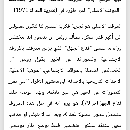
"الموقف الاصلي" الذي طوّره في (نظرية العدالة 1971).
الموقف الاصلي هو تجربة فكرية تسمح لنا لنكون معقولين
الى أكبر قدر ممكن. يسألنا رولس ان نتصور اننا مختفين
وراء ما يسمى "قناع الجهل" الذي يزيح معرفتنا بظروفنا
الاجتماعية وتصوراتنا عن الخير. يقول رولس "ان
الخصائص المتصلة بالموقف الاجتماعي، الموهبة الاصلية،
الاحداث التاريخية بالاضافة الى محتوى الافراد" التي تقرر
التصورات عن الخير هي غير ملائمة، ولهذا توضع خلف
قناع الجهل(ص79). هو يرى انه في ظل هذه الظروف
سنفضل تصورا معقولا للعدالة، وبما اننا لا نتبنّى اي مذهب
معين عندئذ سنكون منشغلين فقط بوضع اطار مؤسسي