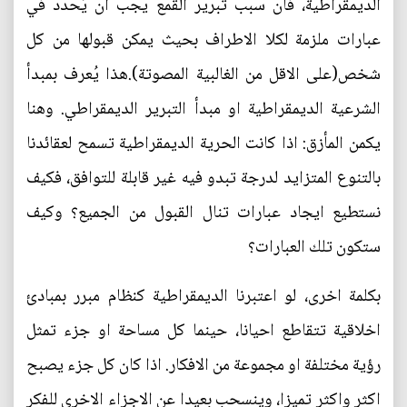
الديمقراطية، فان سبب تبرير القمع يجب ان يُحدد في
عبارات ملزمة لكلا الاطراف بحيث يمكن قبولها من كل
شخص(على الاقل من الغالبية المصوتة).هذا يُعرف بمبدأ
الشرعية الديمقراطية او مبدأ التبرير الديمقراطي. وهنا
يكمن المأزق: اذا كانت الحرية الديمقراطية تسمح لعقائدنا
بالتنوع المتزايد لدرجة تبدو فيه غير قابلة للتوافق، فكيف
نستطيع ايجاد عبارات تنال القبول من الجميع؟ وكيف
ستكون تلك العبارات؟
بكلمة اخرى، لو اعتبرنا الديمقراطية كنظام مبرر بمبادئ
اخلاقية تتقاطع احيانا، حينما كل مساحة او جزء تمثل
رؤية مختلفة او مجموعة من الافكار. اذا كان كل جزء يصبح
اكثر واكثر تميزا، وينسحب بعيدا عن الاجزاء الاخرى للفكر