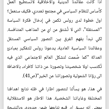
اذا كانت عقائدنا الدينية والاخلاقية لاتستطيع العمل
كأساس للنظام السياسي في مجتمع تعددي، فكيف سنعمل؟
اول خطوة لدى رولس تكمن في إدخال فكرة السياسة
"المستقلة"، التي لا تُشتق من اي من المذاهب المتنافسة.
لكي نبدأ بفهم الفرق بين التصور السياسي المستقل
وعقائدنا السياسية العادية، يدعونا رولس للتفكير بمبادئ
العدالة "كما صُممت لتشكل العالم الاجتماعي الذي فيه
تُكتسب اولا شخصيتنا وتصورنا عن ذاتنا كافراد، بالاضافة
الى رؤانا الشمولية وتصوراتنا عن الخير"(ص41).
في هذا، هو يسألنا لنتصور اطارا في ظله نتابع اهدافنا
المختلفة وغاياتنا الشخصية. هذا الاطار هو الاستقلالية
بمعنى انه يسبق اي قيم نتابعها ضمن حدوده، وبالنتيجة