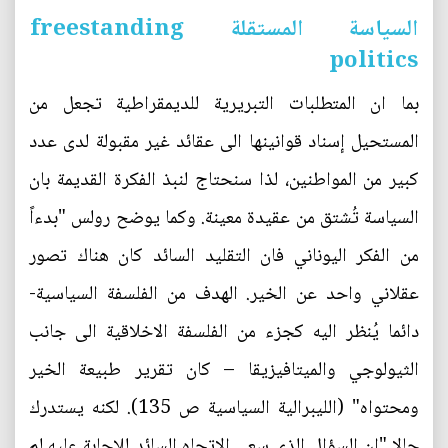
السياسة المستقلة freestanding
politics
بما ان المتطلبات التبريرية للديمقراطية تجعل من
المستحيل إسناد قوانينها الى عقائد غير مقبولة لدى عدد
كبير من المواطنين، لذا سنحتاج لنبذ الفكرة القديمة بان
السياسة تُشتق من عقيدة معينة. وكما يوضح رولس "بدءاً
من الفكر اليوناني فان التقليد السائد كان هناك تصور
عقلاني واحد عن الخير. الهدف من الفلسفة السياسية-
دائما يُنظر اليه كجزء من الفلسفة الاخلاقية الى جانب
الثيولوجي والميتافيزيقا – كان تقرير طبيعة الخير
ومحتواه" (الليبرالية السياسية ص 135). لكنه يستدرك
حالا "ان السؤال الذي سعى الاتجاه السائد للاجابة عليه لم