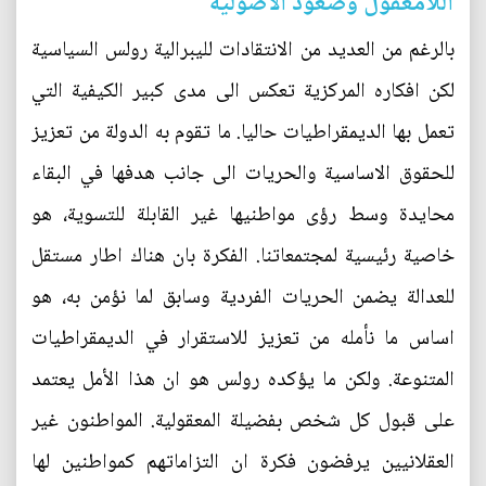
اللامعقول وصعود الاصولية
بالرغم من العديد من الانتقادات لليبرالية رولس السياسية
لكن افكاره المركزية تعكس الى مدى كبير الكيفية التي
تعمل بها الديمقراطيات حاليا. ما تقوم به الدولة من تعزيز
للحقوق الاساسية والحريات الى جانب هدفها في البقاء
محايدة وسط رؤى مواطنيها غير القابلة للتسوية، هو
خاصية رئيسية لمجتمعاتنا. الفكرة بان هناك اطار مستقل
للعدالة يضمن الحريات الفردية وسابق لما نؤمن به، هو
اساس ما نأمله من تعزيز للاستقرار في الديمقراطيات
المتنوعة. ولكن ما يؤكده رولس هو ان هذا الأمل يعتمد
على قبول كل شخص بفضيلة المعقولية. المواطنون غير
العقلانيين يرفضون فكرة ان التزاماتهم كمواطنين لها