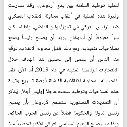
لعملية توطيد السلطة بين يدي أردوغان. وقد تسارعت
وتيرة هذه العملية في أعقاب محاولة الانقلاب العسكري
ضد الرئيس التركي في تموز/يوليو الماضي. ولطالما كان
سراً معروفاً أن أردوغان يريد أن يصبح رئيساً يتمتع
بصلاحيات تنفيذية. ومع ذلك، فقبل محاولة الانقلاب، توقّع
منه الناس أن يسعى إلى تحقيق هذا الهدف خلال
الانتخابات الرئاسية المقبلة في عام 2019. أما الآن، فقد
أتاحت له المحاولة الانقلابية الفاشلة فرصة تسريع وتيرة
هذه الصلاحيات وتوطيد سلطته عاجلاً [وليس آجلاً]. يُذكر
أن التعديلات الدستورية ستسمح لأردوغان بأن يصبح
رئيس الدولة والحكومة فضلاً عن رئيس الحزب الحاكم.
وبذلك سيصبح الزعيم السياسي التركي الأكثر تحصيناً منذ