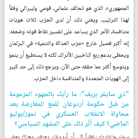
الجمهوري»، الذي هو تحالف علماني، قومي وليبرالي وفقاً
لهذا الترتيب. ويعني ذلك أن لدى الحزب ثلاث هويات
متنافسة، الأمر الذي يساعد على تفسير نقاط قوته وضعفه.
إنه أكبر فصيل خارج «حزب العدالة والتنمية» في البرلمان
ويحظى بدعم ربع الناخبين الأتراك، لكنه لا يستطيع أن ينمو
ويتوسع أكثر مما حققه حتى الآن، ويرجع ذلك إلى حد كبير
إلى الهويات المتعددة والمتنافسة داخل الحزب.
"ذي سايفر بريف": ما رأيك بالجهود المزعومة
من قبل حكومة أردوغان لقمع المعارضة بعد
محاولة الانقلاب العسكري في تموز/يوليو
الماضي؟ كيف أثّر ذلك على المشهد السياسي؟
سونر چاغاپتاي: نظراً إلى أن أردوغان يعتقد، وهناك بعض