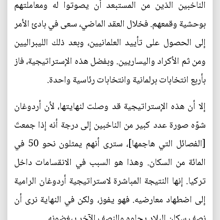
الناخبين الذين من المستبعد أن يصوتوا له ومعاملتهم
بوحشية وقمعهم. فخلال العقد الماضي، سعى في بادئ الأمر
إلى الحصول على تأييد العلمانيين، وبعد ذلك الليبراليين
ومن ثم الأكراد واليساريين. وبفضل هذه الإستراتيجية، فاز
بأربع انتخابات برلمانية وانتخابات رئاسية واحدة.
إلا أن هذه الإستراتيجية قد وصلت لنهايتها، لأن أردوغان
شوّه صورة عدد كبير من الناخبين إلى درجة أنه إذا جمعتَ
[الفصائل التي هاجمها]، سترى أنهم يمثلون نحو 50 في
المائة من السكان. وهذا هو السبب في الانقسامات داخل
تركيا. إنها النتيجة المباشرة لاستراتيجية أردوغان الرامية
إلى اضطهاد معارضيه. فهو يفوز، ولكن في النهاية نرى أن
نصف سكان البلاد يجلوه والنصف الآخر يبغضونه.