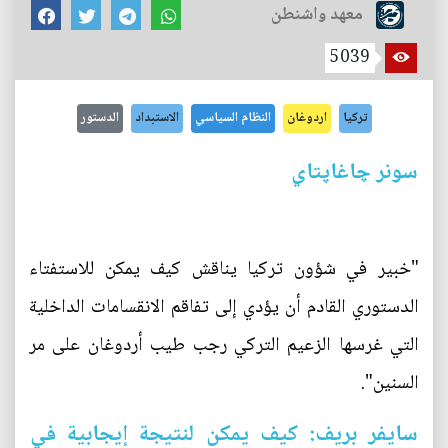
معهد واشنطن
5039
تركيا
اردوغان
النظام السياسي
الاستبداد
الدستور
سونر چاغاپتاي
"خبير في شؤون تركيا يناقش كيف يمكن للاستفتاء
الدستوري القادم أن يؤدي إلى تفاقم الانقسامات الداخلية
التي غرسها الزعيم التركي رجب طيب أردوغان على مر
السنين".
سايفر بريف: كيف يمكن لنتيجة إيجابية في