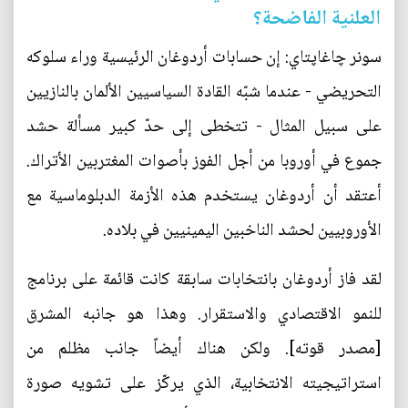
العلنية الفاضحة؟
سونر چاغاپتاي: إن حسابات أردوغان الرئيسية وراء سلوكه
التحريضي - عندما شبّه القادة السياسيين الألمان بالنازيين
على سبيل المثال - تتخطى إلى حدّ كبير مسألة حشد
جموع في أوروبا من أجل الفوز بأصوات المغتربين الأتراك.
أعتقد أن أردوغان يستخدم هذه الأزمة الدبلوماسية مع
الأوروبيين لحشد الناخبين اليمينيين في بلاده.
لقد فاز أردوغان بانتخابات سابقة كانت قائمة على برنامج
للنمو الاقتصادي والاستقرار. وهذا هو جانبه المشرق
[مصدر قوته]. ولكن هناك أيضاً جانب مظلم من
استراتيجيته الانتخابية، الذي يركّز على تشويه صورة