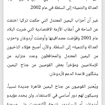
العدالة والتنمية» إلى السلطة في عام 2002.
غير أن أحزاب اليمين المعتدل التي حكمت تركيا اختفت
عن الساحة في أعقاب الأزمة الاقتصادية التي ضربت البلاد
عام 2001 وقوّضت مصداقيتها وأوصلت أردوغان و«حزب
العدالة والتنمية» إلى السلطة. والآن، أصبح هؤلاء الناخبون
من اليمين المعتدل والمحافظون وعدد متزايد من
الإسلاميين ومؤخراً بعض القوميين من جناح اليمين،
يشكّلون قاعدة الدعم لأردوغان.
ويُعتبر القوميون من جناح اليمين ظاهرة جديدة نسبياً،
وسيكون لهم دور أساسي في الاستفتاء. ولن يحدد مؤيدو
أردوغان أو اليساريون نتيجة [التصويت على مسودة