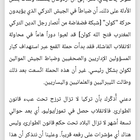
الأدلة على ذلك، أن ضباطاً في الجيش التركي الذي يؤيدون
حركة "كولن" [شبكة فضفاضة من أنصار رجل الدين التركي
المغترب فتح الله كولن] قد لعبوا دوراً هاماً في محاولة
الانقلاب الفاشلة، فقد بدأت حملة القمع عبر استهداف كبار
المسؤولين الإداريين والصحفيين وضباط الجيش الموالين
لكولن بشكل رئيسي. غير أن هذه الحملة اتّسعت بعد ذلك
وطالت الليبراليين والعلمانيين واليساريين.
دعني أُذكّرك بأن تركيا لا تزال ترزح تحت عبء قانون
الطوارئ. فالانقلاب حصل في تموز/يوليو، أي بعد حوالي
تسعة أشهر لا تزال البلاد تحت حكم قانون الطوارئ، وليس
هناك أي مؤشرات على رفعه قريباً. وعلينا أن نتذكر أن هذا