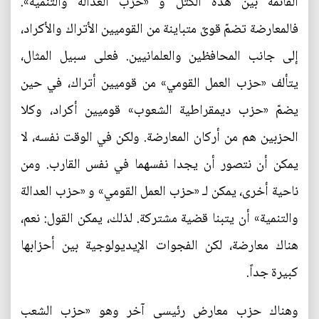
القائمة بين هذه الكتل و «حزب العدالة والتنمية».
فالمعارضة تضمّ قوىً متباينة من القوميين الأتراك والأكراد،
إلى جانب المحافظين والعلمانيين. فعلى سبيل المثال،
يتألف «حزب العمل القومي» من قوميين أتراك، في حين
يضمّ «حزب ديمقراطية الشعوب» قوميين أكراد، وكلا
الحزبين هم من أركان المعارضة. ولكن في الوقت نفسه، لا
يمكن أن نتصور أن يجدا نفسهما في نفس القارب. ومن
ناحية أخرى، يمكن لـ «حزب العمل القومي» و «حزب العدالة
والتنمية» أن يتبنا قضية مشتركة. لذلك، يمكن القول: نعم،
هناك معارضة، لكن الفجوات الإيديولوجية بين أحزابها
كبيرة جداً.
وهناك حزب معارض رئيسي آخر وهو «حزب الشعب