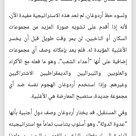
ولسوء حظ أردوغان، لم تعد هذه الاستراتيجية مفيدة الآن،
لأنه إذا أقدم على تشويه صورة المزيد من مجموعات
السكان أو الناخبين، لن يمر وقت طويل قبل أن يخسر
الأغلبية المؤيدة له. فلم يعد بإمكانه وصف أي مجموعات
إضافية على أنها "أعداء الشعب"، وهو ما فعله مع الأكراد
والعلويين والليبراليين والديمقراطيين الاشتراكيين
وغيرهم. وإذا استخدم أردوغان الهجوم نفسه ضد أي
مجموعة جديدة، ستصبح المعارضة هي الأغلبية.
وفي المستقبل، قد يختار أردوغان وصف دول أجنبية بأنها
"عدوة الدولة"، وهو أسلوب يتناسب تماماً مع استراتيجيته
الرامية إلى استقطاب الناخبين القوميين اليمينيين. ولهذا