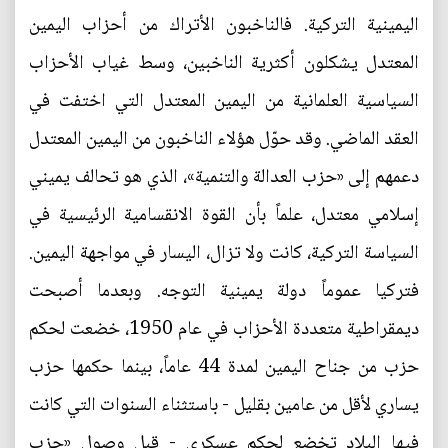
اليمينية التركية. فالناخبون الأتراك من أحزاب اليمين
المعتدل يشكلون أكثرية الناخبين، وسط غياب الأحزاب
السياسية العلمانية من اليمين المعتدل التي اختفت في
العقد الماضي. وقد حوّل هؤلاء الناخبون من اليمين المعتدل
دعمهم إلى «حزب العدالة والتنمية»، الذي هو تحالف يميني
إسلامي معتدل، علماً بأن القوة الانقسامية الرئيسية في
السياسة التركية، كانت ولا تزال، اليسار في مواجهة اليمين.
فتركيا عموماً دولة يمينية التوجه. وبعدما أصبحت
ديمقراطية متعددة الأحزاب في عام 1950، خضعت لحكم
حزب من جناح اليمين لمدة 44 عاماً، بينما حكمها حزب
يساري لأقل من عامين بقليل - باستثناء السنوات التي كانت
فيها البلاد تخضع لحكم عسكري - قبل وصول «حزب