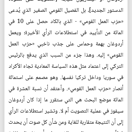
الدستور الجديد]، بل الفصيل القومي الصغير الذي يُدعى
«حزب العمل القومي» - الذي بالكاد حصل على 10 في
المائة من التأييد في استطلاعات الرأي الأخيرة؛ ويعمل
أردوغان بهمة وحماس على جذب ناخبي «حزب العمل
القومي» إليه. وهذا جزء من السبب الذي يدفع بالرئيس
التركي إلى اعتماد مثل هذه السياسة المعادية تجاه الأكراد
في سوريا وداخل تركيا نفسها. وهو مصمم على استمالة
أنصار «حزب العمل القومي». وأعتقد أن نسبة العشرة في
المائة موضع البحث هي التي ستقرر ما إذا كان أردوغان
سيفوز في عملية التصويت أم لا. وتشير استطلاعات الرأي
إلى أن النتيجة متقاربة للغاية ومن شأن كل صوت أن يحدث