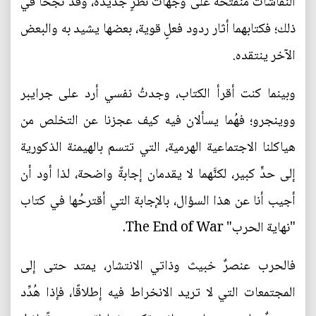
النقاشات منفتحةً على وجهات نظرٍ جديدة، وقد نجحا في
ذلك؛ فكتابهما أثار ردود فعلٍ قوية، بعضها يشيد به والبعض
الآخر ينتقده.
وبينما كنت أقرأ الكتاب، وجدتُ نفسي أرد على جرايبر
ووينجرو؛ فهُما يسألان فيه كيف عجزنا عن التخلص من
هياكلنا الاجتماعية الهرمية، التي تتسم بالهيمنة الذكورية
إلى حدٍّ كبير، لكنَّهما لا يقدمان إجابةً واضحة، لذا أود أن
أجيب أنا عن هذا السؤال، بالإجابة التي أقترحُها في كتاب
"نهاية الحرب" The End of War.
فالحرب عنصرٌ خبيث وذاتي الانتشار، يمتد حتى إلى
المجتمعات التي لا تريد الانخراط فيه إطلاقًا، فإذا هُدِّد