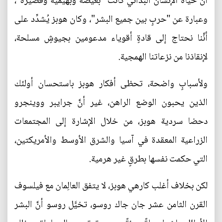
أنَّ حياة الإنسان البدائي كانت "بغيضةً وبهيمية وقصيرة"،
وعبارة عن "حربٍ بين جميع البشر"، وكان هوبز يُشدِّد على
أنَّنا نحتاج إلى قادةٍ أقوياء مدعومين بجيوشٍ مسلحة،
لإنقاذنا من نزعاتنا الهمجية.
ولأسبابٍ واضحة، تحظى أفكار هوبز باستحسان أولئك
الذين يحبون الوضع الراهن، غير أنَّ جرايبر ووينجرو
دحضا سردية هوبز، من خلال الإشارة إلى المجتمعات
الزراعية المعقدة في آسيا والشرق الأوسط والأمريكتين،
التي حكمت نفسها بطرقٍ غير هرمية.
لكن بخلاف أغلب كارهي هوبز، لا يتفق العالِمان مع فيلسوف
القرن الثامن عشر جان جاك روسو، تخيَّل روسو أنَّ البشر