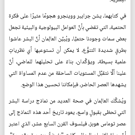
في كتابهما، يشن جرايبر ووينجرو هجومًا مثيرًا على فكرة
الحتمية، التي تقضي بأنَّ العوامل البيولوجية والبيئية تجعل
بعض سمات وجودنا حتميًّا، ويُبيِّن العالِمان أنَّ البشر عاشوا
بطرقٍ شديدة التنوُّع، لا يمكن أن تستوعبها أي نظرياتٍ
علمية بسيطة، ويؤكِّدان، بناءً على تحليلهما للماضي، أنَّ
علينا ألَّا نتقبَّل المستويات الساحقة من عدم المساواة التي
يشهدها العصر الحاضر، فبإمكاننا تحسين هذا الوضع.
ويُشكِّك العالِمان في صحة العديد من نماذج دراسة البشر
التي تحظى بقبولٍ واسع، يعود تاريخ أحد هذه النماذج إلى
عصر توماس هوبز، فيلسوف القرن السابع عشر، الذي اعتبر