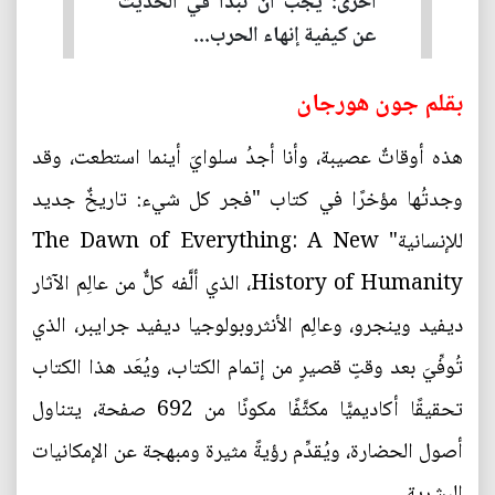
أخرى: يجب أن نبدأ في الحديث
عن كيفية إنهاء الحرب...
بقلم جون هورجان
هذه أوقاتٌ عصيبة، وأنا أجدُ سلوايَ أينما استطعت، وقد
وجدتُها مؤخرًا في كتاب "فجر كل شيء: تاريخٌ جديد
للإنسانية" The Dawn of Everything: A New
History of Humanity، الذي ألَّفه كلٌّ من عالِم الآثار
ديفيد وينجرو، وعالِم الأنثروبولوجيا ديفيد جرايبر، الذي
تُوفِّيَ بعد وقتٍ قصيرٍ من إتمام الكتاب، ويُعَد هذا الكتاب
تحقيقًا أكاديميًّا مكثَّفًا مكونًا من 692 صفحة، يتناول
أصول الحضارة، ويُقدِّم رؤيةً مثيرة ومبهجة عن الإمكانيات
البشرية.