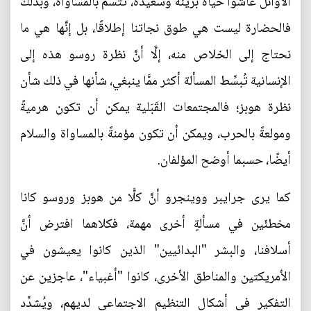
الأوائل عاشوا حياةً بريئةً وسعيدة، تتسم بالمساواة، وبذلك
فالحضارة ليست هي طوق نجاتنا إطلاقًا، بل إنَّها هي ما
نحتاج إلى الخلاص منه، إلَّا أنَّ نظرة روسو هذه إلى
الإنسانية تُبسِّط المسألة أكثر ممَّا ينبغي، شأنها في ذلك شأن
نظرة هوبز؛ فالمجتمعات القَبَلية يمكن أن تكون هرميةً
ومولعةً بالحرب، ويمكن أن تكون مؤمنةً بالمساواة والسلام
أيضًا، حسبما أوضح المؤلفان.
كما يرى جرايبر ووينجرو أنَّ كلًّا من هوبز وروسو كانا
مخطئَين في مسألةٍ أخرى مهمة، فكلاهما افترض أنَّ
أسلافنا، والبشر "البدائيين" الذين كانوا يعيشون في
الأمريكتين والمناطق الأخرى، كانوا "أغبياء"، عاجزين عن
التفكير في أشكال التنظيم الاجتماعي لديهم، ويُشدِّد