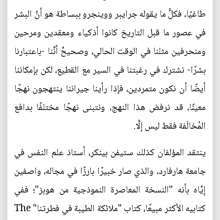
طاغيًا، فكلُّ ما يقوله جرايبر ووينجرو ببساطة هو أنَّ البشر
في عصور ما قبل التاريخ كانوا أذكياء ومعقدين ومرحين
ومنحرفين مثلنا في الوقت الحالي، وصحيحٌ أنَّنا -باعتبارنا
بشرًا- نشترك في رغبتنا في السير مع القطيع، لكن بإمكاننا
أيضًا أن نكون متمردين، فإذا رأينا جيراننا ينتهجون نهجًا
معينًا، قد نرفض هذا النهج، ونتبنى نهجًا مختلفًا بدافع
المُخالَفة فقط ليس إلَّا.
ينتقد المؤلفان كذلك ستيفن بينكر، أستاذ علم النفس في
جامعة هارفارد، والذي صار خبيرًا بارزًا في مجاله، واصفين
إيَّاه بأنه "النسخة المعاصرة النموذجية من هوبز"؛ ففي
كتابيه الأكثر مبيعًا، كتاب "ملائكة الطيبة في فطرتنا" The