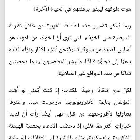
موت ملوكهم ليبقوا برفقتهم في الحياة الآخرة؟
ربما يُمكن تفسير هذه العادات الغريبة من خلال نظرية
السيطرة على الخوف، التي ترى أنَّ الخوف من الموت هو
أساس العديد من سلوكياتنا؛ فنحن نُشيِّد الآثار ونؤلِّه القادة
سعيًا إلى تجاوُز فنائنا، والبشر المعاصرون ليسوا محصنين
تمامًا من هذه الدوافع غير العقلانية.
لكنَّ لديَّ انتقادًا وحيدًا للكتاب؛ إذ كنتُ أتمنى لو أشاد
المؤلفان بعالِمة الأنثروبولوجيا مارجريت ميد، واعترفا
بتناولها لأطروحتهما من قبل، فهي أيضًا رأت أنَّ لدينا
خياراتٍ أكثر ممَّا نظن؛ إذ دحضت الادعاء بحتمية الهيمنة
الذكورية والعسكرية، وذلك بالإشارة إلى الثقافات المُسالِمة