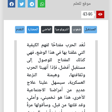
موقع للعلم
4346
المستقبل
شعوب
انثربولوجيا
الماضي
الحضارة
التقدم
تُعَد الحرب مفتاحًا لفهم الكيفية
التي علقنا بها في هذا الوضع، فهي
كذلك المفتاح للوصول إلى
مستقبلٍ أفضل، فإذا أنهينا الحرب
وثقافتها، وهيمنة النزعة
العسكرية، سيسهل علينا علاج
عديدٍ من أمراضنا الاجتماعية
الأخرى، هذا هو تخميني، وأملي،
وقد قلتها من قبل، وسأقولها مرةً