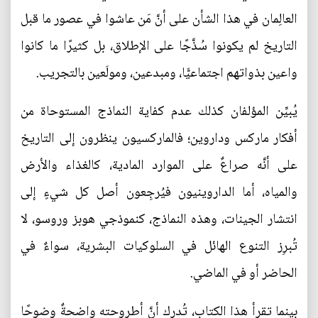
العالِمان في هذا الشأن على أنَّ مَن عاشوا في عصور ما قبل
التاريخ لم يكونوا سُذَّجًا على الإطلاق، بل كثيرًا ما كانوا
واعين بذواتهم اجتماعيًّا، ومبدعين، ومولَعين بالتجريب.
يُبيِّن المؤلفان كذلك عدم كفاية النماذج المستوحاة من
أفكار ماركس وداروين؛ فالماركسيون ينظرون إلى التاريخ
على أنَّه صراعٌ على الموارد المادية، كالغذاء والأرض
والمياه، أما الداروينيون فيُرجِعون أصل كل شيءٍ إلى
انتشار الجينات، وهذه النماذج، كنموذجي هوبز وروسو، لا
تُبرِز التنوع الهائل في السلوكيات البشرية، سواءٌ في
الحاضر أو في الماضي.
بينما تقرأ هذا الكتاب، تُدرك أنَّ أطروحته واضحةٌ وضوحًا