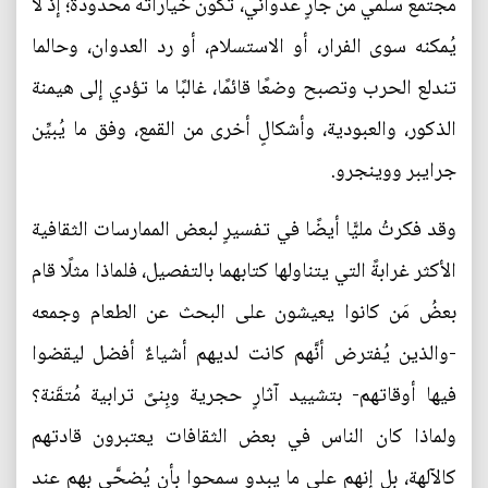
مجتمعٌ سلمي من جارٍ عدواني، تكون خياراته محدودةً؛ إذ لا
يُمكنه سوى الفرار، أو الاستسلام، أو رد العدوان، وحالما
تندلع الحرب وتصبح وضعًا قائمًا، غالبًا ما تؤدي إلى هيمنة
الذكور، والعبودية، وأشكالٍ أخرى من القمع، وفق ما يُبيِّن
جرايبر ووينجرو.
وقد فكرتُ مليًّا أيضًا في تفسيرٍ لبعض الممارسات الثقافية
الأكثر غرابةً التي يتناولها كتابهما بالتفصيل، فلماذا مثلًا قام
بعضُ مَن كانوا يعيشون على البحث عن الطعام وجمعه
-والذين يُفترض أنَّهم كانت لديهم أشياءٌ أفضل ليقضوا
فيها أوقاتهم- بتشييد آثارٍ حجرية وبِنىً ترابية مُتقَنة؟
ولماذا كان الناس في بعض الثقافات يعتبرون قادتهم
كالآلهة، بل إنهم على ما يبدو سمحوا بأن يُضحَّى بهم عند