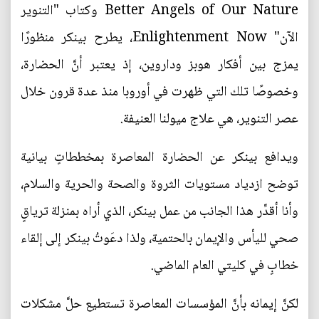
Better Angels of Our Nature وكتاب "التنوير
الآن" Enlightenment Now، يطرح بينكر منظورًا
يمزج بين أفكار هوبز وداروين، إذ يعتبر أنَّ الحضارة،
وخصوصًا تلك التي ظهرت في أوروبا منذ عدة قرون خلال
عصر التنوير، هي علاج ميولنا العنيفة.
ويدافع بينكر عن الحضارة المعاصرة بمخططاتٍ بيانية
توضح ازدياد مستويات الثروة والصحة والحرية والسلام،
وأنا أقدِّر هذا الجانب من عمل بينكر، الذي أراه بمنزلة ترياقٍ
صحي لليأس والإيمان بالحتمية، ولذا دعَوتُ بينكر إلى إلقاء
خطابٍ في كليتي العام الماضي.
لكنَّ إيمانه بأنَّ المؤسسات المعاصرة تستطيع حلَّ مشكلات