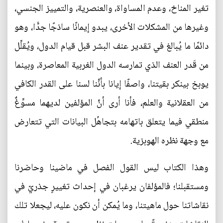
تغير المناخ، وعدم المساواة، والعنصرية، والتمييز الجنسي،
وغيرها من المشكلات الأخرى، يبدو إيمانًا ساذجًا جدًّا، وهو
دائمًا ما يُبالغ في تقدير عنف البشر قبل قيام الدول، ويُقلِّل
من قَدر العنف الذي تمارسه الدول الغربية المعاصرة، وبينما
يوبخ بينكر بقيتنا، واصفًا إيانا بأنَّنا لسنا على القدر الكافي
من العقلانية والعلم، فأنا أرى أنَّ المؤلفين لديهما مسوِّغٌ
منطقي فيما يتعلق باتهامه بتجاهُل البيانات التي تتعارض
مع وجهة نظره الهوبزية.
وهذا الكتاب ليس القول الفصل في ماضينا وحاضرنا
ومستقبلنا؛ فالمؤلفان يرغبان في إحداث تغييرٍ جذريّ في
نقاشاتنا حول ماهيتنا، وما يُمكن أن نكون عليه، ليجعلا تلك