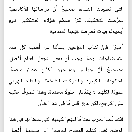
التي تسودها النساء، صحيحٌ أنَّ دراساتها الأكاديمية
تعرَّضت للتشكيك، لكنَّ معظم هؤلاء المشككين ذوو
أيديولوجيات مُعارِضة لقِيَمِها التقدمية.
أخيرًا، فإنَّ كتاب المؤلفين يسألنا عن أهمية كل هذه
الاستنتاجات، وعمَّا يجب أن نفعل لنجعل العالم أفضل،
وصحيحٌ أنَّ جرايبر ووينجرو يُكنَّان عداءً واضحًا
للحكومات الكبيرة والشركات الضخمة، والنظام الهرمي
عمومًا، لكنَّهما لا يُقدِّمان حلولًا محددة، وهذا تصرفٌ حكيم
على الأرجح، لكن لديَّ اقتراحًا في هذا الشأن.
فكما تُعَد الحرب مفتاحًا لفهم الكيفية التي علقنا بها في هذا
الوضع، فهي كذلك المفتاح للوصول إلى مستقبلٍ أفضل،