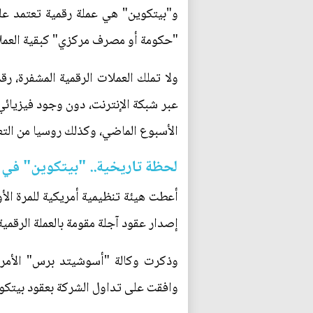
و"بيتكوين" هي عملة رقمية تعتمد على
"حكومة أو مصرف مركزي" كبقية العملا
ولا تملك العملات الرقمية المشفرة، رق
عبر شبكة الإنترنت، دون وجود فيزيائي
الأسبوع الماضي، وكذلك روسيا من التعام
لحظة تاريخية.. "بيتكوين" في 
أعطت هيئة تنظيمية أمريكية للمرة ا
إصدار عقود آجلة مقومة بالعملة الرقمية
وذكرت وكالة "أسوشيتد برس" الأمريكية
وافقت على تداول الشركة بعقود بيتكوي