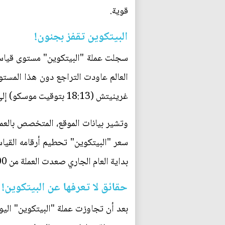
قوية.
البيتكوين تقفز بجنون!
غرينيتش (18:13 بتوقيت موسكو) إلى 11259.8 دولار، لتنخفض بعد ذلك إلى 10964.38 دولار.
بداية العام الجاري صعدت العملة من 1000 إلى 11000 دولار بلغتها اليوم، محققة لمستثمريها مكاسب قوية.
حقائق لا تعرفها عن البيتكوين!