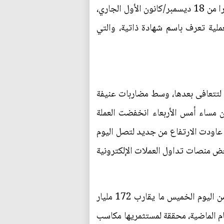
ونقلت الوكالة عن الشركة، المالكة لبورصة شيكاغو التجارية، أنها ستبدأ بتداول عقود بيتكوين الآجلة اعتبارا من 18 ديسمبر/كانون الأول الجاري،
ملية تعرف باسم شهادة ذاتية، والتي
ر، لتتعافى بعدها، وسط مضاربات عنيفة
 20:00 بتوقيت غرينيتش (23:00 بتوقيت موسكو) من مساء أمس الأربعاء انخفضت العملة
لته عند 11 ألف دولار، لكن الـ "بيتكوين" عاودت الارتفاع من جديد لتصل اليوم
رضت لها بعض منصات تداول العملات الإلكترونية
وبلغت القيمة السوقية للـ "بيتكوين" بحلول الساعة 09:26 بتوقيت موسكو (06:26 بتوقيت غرينيتش) من اليوم الخميس ما يقارب 172 مليار
ستوى 10 – 11 ألف دولار سجلتها خلال الأيام الماضية، محققة لمستثمريها مكاسب