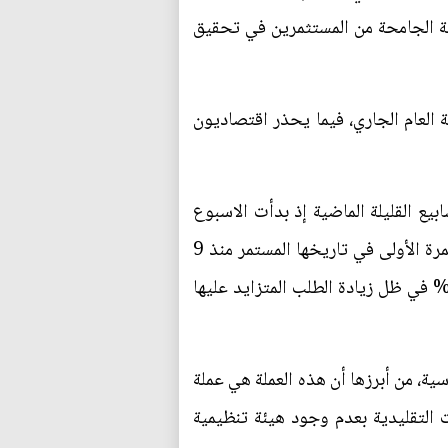
ة الجامحة من المستثمرين في تحقيق
ة الصعود بقيمتها السوقية لتحقق ارتفاعًا يصل إلى 1000% منذ بداية العام الجاري، فيما يحذر اقتصاديون
يع القليلة الماضية إذ بدأت الاسبوع
الماضي بالوصول لحاجز ال 8,000 دولار وكانت بالأمس 10,000 دولار لتصل اليوم إلى 11,000 دولار للمرة الأولى في تاريخها المستمر منذ 9
وات. ووفقًا لبيانات الموقع المتخصص CoinDesk، فإن بيتكوين عززت مكاسبها اليوم إلى أكثر من 5% في ظل زيادة الطلب المتزايد عليها
ية، من أبرزها أن هذه العملة هي عملة
 التقليدية بعدم وجود هيئة تنظيمية