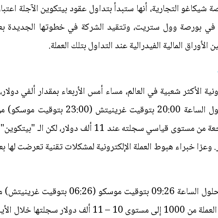
ملة في بورصة وول ستريت، وتتقيد الشركة في خطوتها الجديدة بع
الأوراق المالية الفيدرالية عند التداول بتلك العملة.
رونية الأكثر شعبية في العالم، مساء أمس الأربعاء بمقدار ألفي دولا
فقدت خلالها العملة نحو 19%، وبحلول الساعة
الإلكترونية إلى 9564.87 دولار، متراجعة من مستوى قياسي سج
 إلى مستوى 10235.86 دولار. وعزا خبراء هبوط العملة الإلكترونية لمشكلات تقنية تع
دولار، ومنذ بداية العام الجاري صعدت العملة من 1000 إلى م