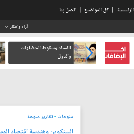
الرئيسية
|
كل المواضيع
|
اتصل بنا
آراء وافكار
س
بعين كتب لنفسه
الفساد وسقوط الحضارات
والدول
منوعات
-
تقارير منوعة
البيتكوين وهندسة اقتصاد المس