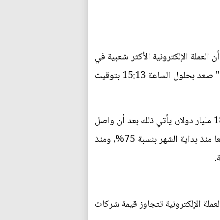
لات اليوم الأربعاء، إلا أن العملة الإلكترونية الأكثر شعبية في
العالم عاودت التراجع دون هذا المستوى، وأظهرت بيانات موقع "CoinDesik" أن سعر عملة "البيتكوين" صعد بحلول الساعة 15:13 بتوقيت
وتشير بيانات الموقع، المتخصص بالعملات الإلكترونية، إلى أن القيمة السوقية لعملة "البيتكوين" بلغت 180 مليار دولار، يأتي ذلك بعد أن واصل
سعر "البيتكوين" تحطيم أرقامه القياسية متجاوزا 10 آلاف دولار خلال تعاملات أمس للمرة الأولى، مرتفعا منذ بداية الشهر بنسبة 75%، ومنذ
أصبحت القيمة السوقية لهذه العملة الإلكترونية تتجاوز قيمة شركات