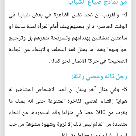
من نماذج ضياع الشباب
4- والغريب ان نجد نفس الظاهرة في بعض شبابنا في
الوقت الحاضر؛ اذ ان بعضهم يقف أمام المرآة لمدة ساعة او
ساعتين منشغلين بهندامهم وتسريحة شعرهم بل وتزجيج
حواجبهم! وهذا ما يمثل قمة التخلف والابتعاد عن الجادة
الصحيحة في حركة الانسان نحو كماله.
رجل تائه وعصي زائلة:
5- وفي مثال آخر ينقل ان احد الاشخاص المشاهير له
هواية إقتناء العصي الفاخرة المتنوعة حتى انه يملك ما
يقرب من 300 عصا في منزله! وقد استوردها من انحاء
متعددة من العالم ليس ذلك إلا نزوة وشهوة مشوهة من حب
التملك، فياله من انحطاط وتسافل.