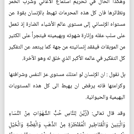
وهكذا الحال في تحريم استماع الاغاني وشرب الخمر
ونظائرها فان كل هذه المحرمات تهبط بالإنسان بقوة عن
مستواه الإنساني إلى مستوى عالم الأشياء الضارة إذ تعمل
على سلب عقله وإثارة شهوته وبهيميته فيتجرأ على الكثير
من الموبقات فيفقد إنسانيته من جهة كما يبتعد عن التفكير
كل التفكير في عالمه الأكبر الذي خلق له وهو الآخرة.
بل نقول : ان الإنسان لو امتلك مستوى عز النفس وشرافتها
وكرامتها فانه يرفض ان يهبط الى كل هذه المستويات
البهيمية والحيوانية.
وقد قال تعالى: (زُيِّنَ لِلنَّاسِ حُبُّ الشَّهَوَاتِ مِنْ النِّسَاءِ
وَالْبَنِينَ وَالْقَنَاطِيرِ الْمُقَنْطَرَةِ مِنْ الذَّهَبِ وَالْفِضَّةِ وَالْخَيْلِ