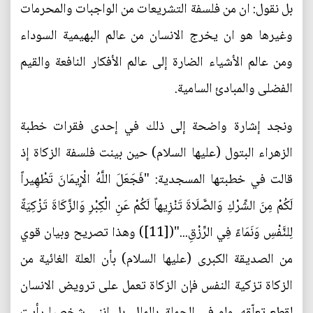
بل نقول: ان من فلسفة التشريعات من الواجبات والمحرمات
وغيرها هو ان يخرج الانسان من عالم البهيمية السوداء
ومن عالم الأشياء الضارة إلى عالم الأفكار النافعة والقيم
الفضلى والمبادئ السامية.
ونجد إشارة واضحة إلى ذلك في إحدى فقرات خطبة
الزهراء البتول (عليها السلام) حين بينت فلسفة الزكاة إذ
قالت في خطبتها المسجدية: "فَجَعَلَ اللَّهُ الْإِيمَانَ تَطْهِيراً
لَكُمْ مِنَ الشِّرْكِ وَالصَّلَاةَ تَنْزِيهاً لَكُمْ عَنِ الْكِبْرِ وَالزَّكَاةَ تَزْكِيَةً
لِلنَّفْسِ وَنَمَاءً فِي الرِّزْقِ..."([11]) وهذا تصريح وبيان قوي
من الصديقة الكبرى (عليها السلام) بأن العلة الغائية من
الزكاة تزكية النفس فإن الزكاة تعمل على ترويض الانسان
لقطع تعلّقه، ولو في الجملة، بالمال، بل انني شخصيا رأيت