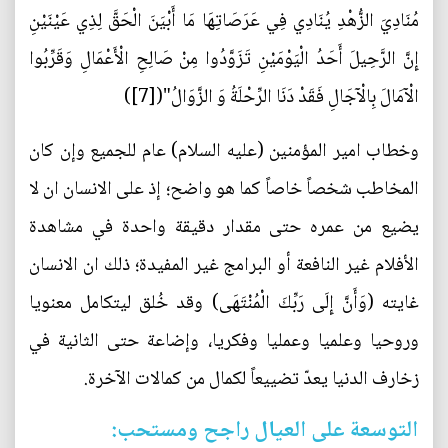
مُنَادِيَ الزُّهْدِ يُنَادِي فِي عَرَصَاتِهَا مَا أَبْيَنَ الْحَقَّ لِذِي عَيْنَيْنِ
إِنَّ الرَّحِيلَ أَحَدُ الْيَوْمَيْنِ تَزَوَّدُوا مِنْ صَالِحِ الْأَعْمَالِ وَقَرِّبُوا
الْآمَالَ بِالْآجَالِ فَقَدْ دَنَا الرِّحْلَةُ وَ الزَّوَالُ"([7])
وخطاب امير المؤمنين (عليه السلام) عام للجميع وإن كان
المخاطب شخصاً خاصاً كما هو واضح؛ إذ على الانسان ان لا
يضيع من عمره حتى مقدار دقيقة واحدة في مشاهدة
الأفلام غير النافعة أو البرامج غير المفيدة؛ ذلك ان الانسان
غايته (وَأَنَّ إِلَى رَبِّكَ الْمُنْتَهَى) وقد خُلق ليتكامل معنويا
وروحيا وعلميا وعمليا وفكريا، وإضاعة حتى الثانية في
زخارف الدنيا يعدّ تضييعاً لكمال من كمالات الآخرة.
التوسعة على العيال راجح ومستحب: