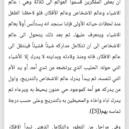
ان بعض المفكرين قسموا العوالم الى ثلاثة وهي : عالم
الاشياء وعالم الاشخاص وعالم الأفكار، فلو لاحظنا الطفل
منذ لحظات حياته الأولى فإننا سنجد انه يستأنس أولاً بعالم
الاشياء ويتعرف عليها, ثم بعد ذلك يتحول الى عالم
الاشخاص الى ان تتكامل مداركه شيئاً فشيئاً فينتقل الى
عالم الافكار، فانه ومنذ ولادته وبدايته لا يدرك إلا الأشياء
التي حوله: الحليب الذي يرتضعه من ثدي أمه، أو يد الأم
التي تلمسه، ثم يبدأ يدرك عالم الاشخاص بالتدريج، واول
من يدركه هو أمه كموجود حي حنون يحيط به ويرعاه ثم
يدرك اباه واخاه والمحيطين به بالتدريج وعلى حسب درجة
تماسه بهم([3]).
وفي مراحل من التطور والتكامل الذهني تبدأ الافكار