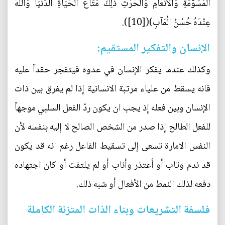
الْمُسَوَّمَةِ وَالأَنْعَامِ وَالْحَرْثِ ذَلِكَ مَتَاعُ الْحَيَاةِ الدُّنْيَا وَاللَّهُ
عِنْدَهُ حُسْنُ الْمَآبِ)([10]).
الإنسان والتفكير المستقيم:
وكذلك عندما يفكر الإنسان في عدوه فيتفجر حقداً عليه
فانه يسقط من علياء مرتبة الانسانية إذا لم يفرق بين ذات
الإنسان وبين فعله إذ يجب ان يكون ردّ الفعل السلبي موجهاً
للفعل الطالح إذا صدر من الشخص الصالح لا إليه بنفسه لأن
النفس الامارة تسعى إلى تسقيط الفاعل رغم انه قد يكون
قد ندم وتاب أو أعتذر وأناب أو لم يلتفت أو كان اجتهاده
دفعه لذلك النمط من الأفعال أو شبه ذلك.
فلسفة التشريعات وبناء الذات المتزنة الكاملة