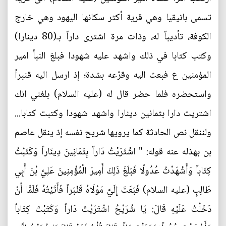
تسمى بانيقيا وهي قرية أكثر سكانها اليهود وهي خارج
الكوفة، تأديباً له، وذات مرة اشترى داراً بـ(80 دينارا)
وكتب كتابا في ذلك واشهد عليه شهودا فبلغ النبأ امير
المؤمنين ع فبعث اليه وقرّعه بشدة؛ إذ ارسل اليه قنبراً
واستحضره فلما حضر قال له (عليه السلام) بلغني انك
اشتريت دارا بثمانين دينارا واشهد شهودا وكتبت كتابا...
ولننقل نص الحادثة كما يرويها شريح نفسه إذ ينقل عاصم
بن بهذله عنه قوله: " اشْتَرَيْتُ دَاراً بِثَمَانِينَ دِينَاراً وَكَتَبْتُ
كِتَاباً وَأَشْهَدْتُ عُدُولًا فَبَلَغَ ذَلِكَ أَمِيرَ الْمُؤْمِنِينَ عَلِيَّ بْنَ أَبِي
طَالِبٍ (عليه السلام) فَبَعَثَ إِلَيَّ مَوْلَاهُ قَنْبَراً فَأَتَيْتُهُ فَلَمَّا أَنْ
دَخَلْتُ عَلَيْهِ قَالَ: يَا شُرَيْحُ اشْتَرَيْتَ دَاراً وَكَتَبْتَ كِتَاباً