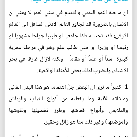
ان مرحلة النمو البدني والتقدم في سني العمر لا يعني ان
الانسان بالضرورة قد تجاوز العالم الادنى السافل الى العالم
الارقى؛ فقد نجد استاذا جامعيا او طبيبا جراحا مشهورا او
رئيسا او وزيرا او حتى طالب علم وهو في مرحلة عمرية
كبيرة- سناً أو علماً أو مقاماً - ولكنه لازال غارقا في بحر
الاشياء، ولنضرب لذلك بعض الأمثلة الواقعية:
1- كثيراً ما نرى ان البعض جلّ اهتمامه هو هذا البدن الفاني
وملذاته الآنية وما يغطيه من أنواع الثياب والرياش
والملابس وأنواع قماشها وطرز تفصيلها ونقوشها
و(موضتها) وغير ذلك مما هو زائل وحقير.