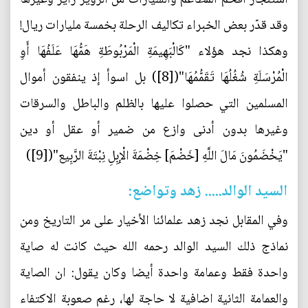
وقد قدّر بعض الخبراء تكاليف الرحلة بخمسة مليارات ريال!
وهكذا نجد هؤلاء "كَالْبَهِيمَةِ الْمَرْبُوطَةِ هَمُّهَا عَلَفُهَا أَوِ
الْمُرْسَلَةِ شُغُلُهَا تَقَمُّمُهَا"([8]) بل اسوأ إذ ينفقون أموال
المسلمين التي حصلوا عليها بالظلم والباطل والسرقات
وغيرها بدون أدنى وازع من ضمير أو عقل أو دين
"يَخْضَمُونَ مَالَ اللَّهِ [خَضْمَ‏] خِضْمَةَ الْإِبِلِ نِبْتَةَ الرَّبِيع"‏([9])
السيد الوالد..... زهد وتواضع:
وفي المقابل نجد زهد علمائنا الأخيار على مر التاريخ ومن
نماذج ذلك السيد الوالد رحمه الله حيث كانت له صاية
واحدة فقط وعمامة واحدة أيضا وكان يقول: ان الصاية
والعمامة الثانية اضافية لا حاجة لها، رغم صعوبة الاكتفاء