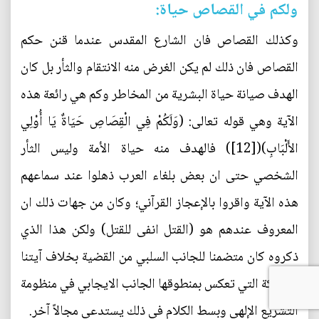
ولكم في القصاص حياة:
وكذلك القصاص فان الشارع المقدس عندما قنن حكم
القصاص فان ذلك لم يكن الغرض منه الانتقام والثأر بل كان
الهدف صيانة حياة البشرية من المخاطر وكم هي رائعة هذه
الآية وهي قوله تعالى: (وَلَكُمْ فِي الْقِصَاصِ حَيَاةٌ يَا أُوْلِي
الأَلْبَابِ)([12]) فالهدف منه حياة الأمة وليس الثأر
الشخصي حتى ان بعض بلغاء العرب ذهلوا عند سماعهم
هذه الآية واقروا بالإعجاز القرآني؛ وكان من جهات ذلك ان
المعروف عندهم هو (القتل انفى للقتل) ولكن هذا الذي
ذكروه كان متضمنا للجانب السلبي من القضية بخلاف آيتنا
المباركة التي تعكس بمنطوقها الجانب الايجابي في منظومة
التشريع الإلهي وبسط الكلام في ذلك يستدعي مجالاً آخر.