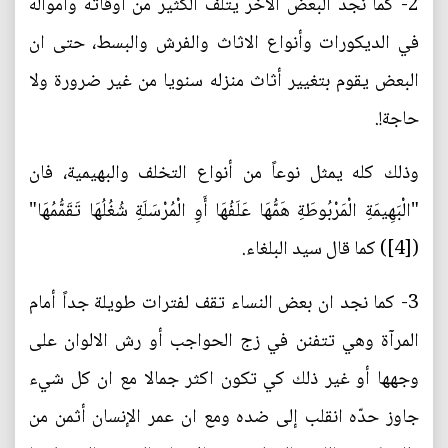
2- كما نجد البعض الآخر يتلف الكثير من أوقاته وأمواله
في الديكورات وأنواع الاثاث والفرش والبسط، حتى ان
البعض يقوم بتغيير أثاث منزله سنويا من غير ضرورة ولا
حاجة!.
وذلك كله يمثل نوعاً من أنواع التخلف والبهيمية، فان
"الْبَهِيمَةِ الْمَرْبُوطَةِ هَمُّهَا عَلَفُهَا أَوِ الْمُرْسَلَةِ شُغُلُهَا تَقَمُّمُهَا"
([4]) كما قال سيد البلغاء.
3- كما نجد ان بعض النساء تقف لفترات طويلة جداً أمام
المرآة وهي تتفنن في زج الحواجب أو رش الالوان على
وجهها أو غير ذلك كي تكون اكثر جمالا مع ان كل شيء
جاوز حدّه انقلب إلى ضده ومع ان عمر الإنسان أثمن من