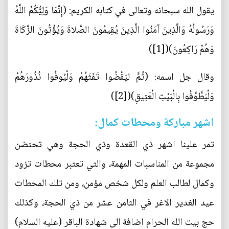
يقول الله سبحانه وتعالى في كتابه الكريم: (إِنَّمَا وَلِيُّكُمْ اللَّهُ
وَرَسُولُهُ وَالَّذِينَ آمَنُوا الَّذِينَ يُقِيمُونَ الصَّلاةَ وَيُؤْتُونَ الزَّكَاةَ
وَهُمْ رَاكِعُونَ)([1])
وقال جل اسمه: (ثُمَّ ليَقْضُوا تَفَثَهُمْ وَلْيُوفُوا نُذُورَهُمْ
وَلْيَطَّوَّفُوا بِالْبَيْتِ الْعَتِيقِ)([2])
اشهر مباركة ومحطات كمال:
تمر علينا اشهر ذي القعدة وذي الحجة وهي تحتضن
مجموعة من المناسبات المهمة، والتي تعتبر محطات تزود
وكمال لطالب العلم ولكل شخص مؤمن، ومن تلك المحطات
عيد الغدير الاغر في الثامن عشر من ذي الحجة، وكذلك
حج بيت الله الحرام اضافة الى شهادة الباقر (عليه السلام)