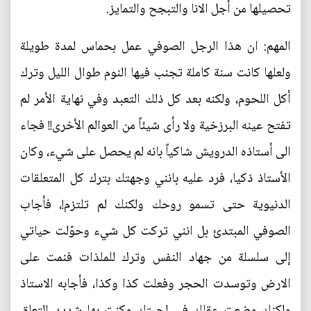
تحصيلها من أجل الانا والتبجح والتمايز.
المهم: ان هذا الرجل الصوفي عمل بحماس لمدة طويلة
ولعلها كانت سنة كاملة تجنب فيها النوم طوال الليل وترك
أكل اللحوم، ولكنه بعد كل ذلك التعبد وفي نهاية الأمر لم
تفتح عينه البرزخية ولا رأى شيئاً من العوالم الأخرى!! فجاء
الى أستاذه الدرويش شاكياً بانه لم يحصل على شيء، وكان
الأستاذ ذكيا، فرد عليه بانني وجهتك بترك كل المتعلقات
الدنيوية حتى تسمو روحك ولكنك لم تلتزم!، فأجاب
الصوفي المبتدئ بل انني تركت كل شيء وحوّلت حياتي
إلى سلسلة من جهاد النفس وترك للملذات فنمت على
الارض وتوسدت الحجر وفعلت كذا وكذا، فأجابه الاستاذ
ولكنك وضعت عقلك في لحيتك وكنت بها شديد التعلق