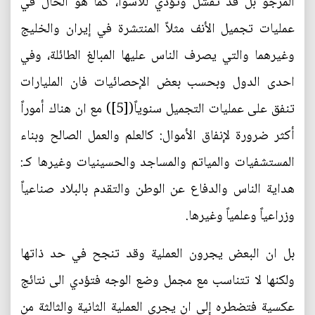
المرجو بل قد تفشل وتؤدي للأسوأ، كما هو الحال في
عمليات تجميل الأنف مثلاً المنتشرة في إيران والخليج
وغيرهما والتي يصرف الناس عليها المبالغ الطائلة، وفي
احدى الدول وبحسب بعض الإحصائيات فان المليارات
تنفق على عمليات التجميل سنوياً([5]) مع ان هناك أموراً
أكثر ضرورة لإنفاق الأموال: كالعلم والعمل الصالح وبناء
المستشفيات والمياتم والمساجد والحسينيات وغيرها كـ:
هداية الناس والدفاع عن الوطن والتقدم بالبلاد صناعياً
وزراعياً وعلمياً وغيرها.
بل ان البعض يجرون العملية وقد تنجح في حد ذاتها
ولكنها لا تتناسب مع مجمل وضع الوجه فتؤدي الى نتائج
عكسية فتضطره إلى ان يجري العملية الثانية والثالثة من