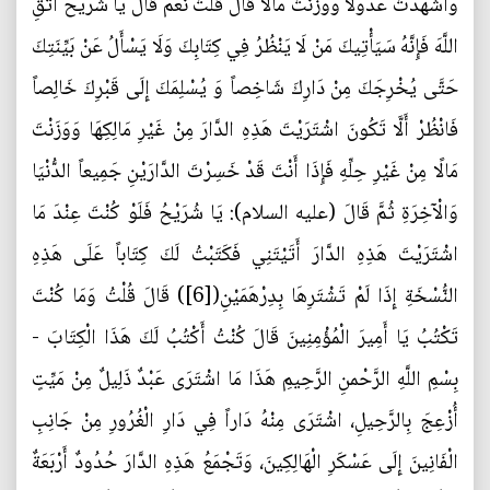
وَأَشْهَدْتَ عُدُولًا وَوَزَنْتَ مَالًا قَالَ قُلْتُ نَعَمْ قَالَ يَا شُرَيْحُ اتَّقِ
اللَّهَ فَإِنَّهُ سَيَأْتِيكَ مَنْ لَا يَنْظُرُ فِي كِتَابِكَ وَلَا يَسْأَلُ عَنْ بَيِّنَتِكَ
حَتَّى يُخْرِجَكَ مِنْ دَارِكَ شَاخِصاً وَ يُسْلِمَكَ إِلَى قَبْرِكَ خَالِصاً
فَانْظُرْ أَلَّا تَكُونَ اشْتَرَيْتَ هَذِهِ الدَّارَ مِنْ غَيْرِ مَالِكِهَا وَوَزَنْتَ
مَالًا مِنْ غَيْرِ حِلِّهِ فَإِذَا أَنْتَ قَدْ خَسِرْتَ الدَّارَيْنِ جَمِيعاً الدُّنْيَا
وَالْآخِرَةِ ثُمَّ قَالَ (عليه السلام): يَا شُرَيْحُ فَلَوْ كُنْتَ عِنْدَ مَا
اشْتَرَيْتَ هَذِهِ الدَّارَ أَتَيْتَنِي فَكَتَبْتُ لَكَ كِتَاباً عَلَى هَذِهِ
النُّسْخَةِ إِذَا لَمْ تَشْتَرِهَا بِدِرْهَمَيْنِ([6]) قَالَ قُلْتُ وَمَا كُنْتَ
تَكْتُبُ يَا أَمِيرَ الْمُؤْمِنِينَ قَالَ كُنْتُ أَكْتُبُ لَكَ هَذَا الْكِتَابَ -
بِسْمِ اللَّهِ الرَّحْمنِ الرَّحِيمِ هَذَا مَا اشْتَرَى عَبْدٌ ذَلِيلٌ مِنْ مَيِّتٍ
أُزْعِجَ بِالرَّحِيلِ، اشْتَرَى مِنْهُ دَاراً فِي دَارِ الْغُرُورِ مِنْ جَانِبِ
الْفَانِينَ إِلَى عَسْكَرِ الْهَالِكِينَ، وَتَجْمَعُ هَذِهِ الدَّارَ حُدُودٌ أَرْبَعَةٌ