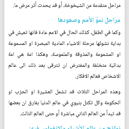
مراحل متقدمة من الشيخوخة، أو قد يحدث أثر مرض ما.
مراحل نموّ الأمم وصعودها
وكما في الطفل، كذلك الحال في الامم عادة فانها تعيش في
بداية نشوئها مرحلة الاشياء المادية المبصرة او المسموعة
او المشمومة والمذوقة والملموسة، وهكذا امة هي امة
بدائية متخلفة والمفترض ان تترقى بعد ذلك الى عالم
الاشخاص فعالم الافكار.
وهذه المراحل الثلاث قد تشمل العشيرة او الحزب او
الحكومة وكل تكتل بنيوي في عالم الدنيا بفارق ان بعضها
قد تبدأ من العالم الثاني مباشرة أو حتى العالم الثالث.
نماذج من عالم الأشياء والانغماس فيه: