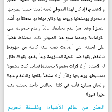
والاهتمام، (إذ كان لهذا الصوفي لحية لطيفة جميلة يسرحها
باستمرار ويمشطها ويهتم بها وكان مولعا بها متعلقاً بها أشد
التعلق) وهذا سرّ عدم تحليقك عالياً وعدم حصولك على
الكرامات!! وعندما سمع هذا الصوفي ذلك استشاط غضباً
على لحيته التي أضاعت تعب سنة كاملة من جهوده!
فانتفض بقوة ضد اللحية المشؤومة وبدأ يقلعها بقوة!!، فقال
له الأستاذ: أراك لازلت مشغولاً بلحيتك! فسابقا كنت مشغولاً
بتمشيطها ورعايتها والآن أراك مشغلاً بقلعها والانتقام منها!
والحال سيان: فأنك في كلتا الحالتين تأخذ لحيتك منك
حيّزاً كبيراً!.
الحذر من عالم الأشياء: وفلسفة تحريم