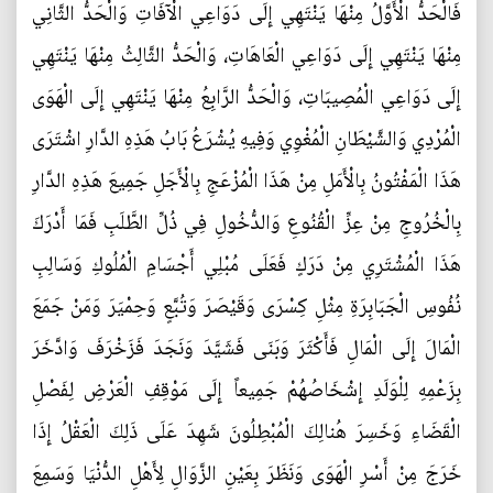
فَالْحَدُّ الْأَوَّلُ مِنْهَا يَنْتَهِي إِلَى دَوَاعِي الْآفَاتِ وَالْحَدُّ الثَّانِي
مِنْهَا يَنْتَهِي إِلَى دَوَاعِي الْعَاهَاتِ، وَالْحَدُّ الثَّالِثُ مِنْهَا يَنْتَهِي
إِلَى دَوَاعِي الْمُصِيبَاتِ، وَالْحَدُّ الرَّابِعُ مِنْهَا يَنْتَهِي إِلَى الْهَوَى
الْمُرْدِي وَالشَّيْطَانِ الْمُغْوِي وَفِيهِ يُشْرَعُ بَابُ هَذِهِ الدَّارِ اشْتَرَى
هَذَا الْمَفْتُونُ بِالْأَمَلِ مِنْ هَذَا الْمُزْعَجِ بِالْأَجَلِ جَمِيعَ هَذِهِ الدَّارِ
بِالْخُرُوجِ مِنْ عِزِّ الْقُنُوعِ وَالدُّخُولِ فِي ذُلِّ الطَّلَبِ فَمَا أَدْرَكَ
هَذَا الْمُشْتَرِي مِنْ دَرَكٍ فَعَلَى مُبْلِي أَجْسَامِ الْمُلُوكِ وَسَالِبِ
نُفُوسِ الْجَبَابِرَةِ مِثْلِ كِسْرَى وَقَيْصَرَ وَتُبَّعٍ وَحِمْيَرَ وَمَنْ جَمَعَ
الْمَالَ إِلَى الْمَالِ فَأَكْثَرَ وَبَنَى فَشَيَّدَ وَنَجَدَ فَزَخْرَفَ وَادَّخَرَ
بِزَعْمِهِ لِلْوَلَدِ إِشْخَاصُهُمْ جَمِيعاً إِلَى مَوْقِفِ الْعَرْضِ لِفَصْلِ
الْقَضَاءِ وَخَسِرَ هُنالِكَ الْمُبْطِلُونَ شَهِدَ عَلَى ذَلِكَ الْعَقْلُ إِذَا
خَرَجَ مِنْ أَسْرِ الْهَوَى وَنَظَرَ بِعَيْنِ الزَّوَالِ لِأَهْلِ الدُّنْيَا وَسَمِعَ