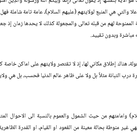
فسها إذ يقول تعالى (إِنَّمَا وَلِيُّكُمْ اللَّهُ وَرَسُولُهُ وَالَّذِينَ آمَنُوا الَّذ
فان ولاية الله جل علا والتي هي المنبع لولايتهم (عليهم السلام)، عامة تامة شام
لممنوحة لهم من قبله تعالى والمجعولة كذلك لا يحدها زمان إذ جعل 
ته مباشرة وبدون تقييد.
جعولة، هناك إطلاق مكاني لها، إذ لا تقتصر ولايتهم على اماكن خاصة 
 درب التبانة مثلاً بل ولا على ظاهر عالم الدنيا فحسب، بل هي ولاية
م) وامامتهم من حيث الشمول والعموم بالنسبة الى الاحوال المتنوع
ُسَيْنُ إِمَامَانِ قَامَا أَوْ قَعَدَا"([4]) فهي غير منوطة بحالة معينة من القعود او القيام، ا