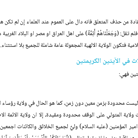
ةً) فمستفادة من حذف المتعلق فانه دال على العموم عند العلماء إن لم 
 تقل: (وَجَعَلْنَاهُمْ أَئِمَّةً) على اهل العراق او مصر او البلاد الغر
 فتكون الولاية الالهية المجعولة عامة شاملة للجميع بلا استثناء.
اث في الآيتين الكريمتين
يتين فهي:
ة ليست محدودة بزمن معين دون زمن، كما هو الحال في ولاية رؤساء 
 ولاية المتولي على الوقف محدودة ومقيدة، إلا ان ولاية الائمة الاط
 امير المؤمنين (عليه السلام) وليٌ لجميع الخلائق والكائنات اجمعين