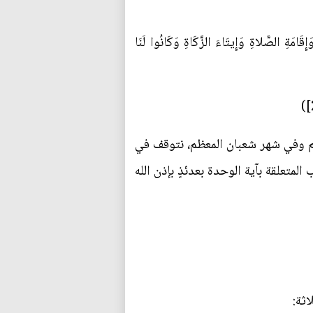
َةِ الصَّلاةِ وَإِيتَاءَ الزَّكَاةِ وَكَانُوا لَنَا
عظيم وفي شهر شعبان المعظم، نتوقف في
متعلقة بآية الوحدة بعدئذٍ بإذن الله
لاثة: