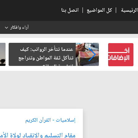
الرئيسية
|
كل المواضيع
|
اتصل بنا
آراء وافكار
س
سبية.. حين
عندما تتأخر الرواتب: كيف
اطل
تتآكل ثقة المواطن وتتراجع
إنتاجية الدولة؟
إسلاميات
-
القرآن الكريم
مقام التسليم والانقياد لولاة الأم