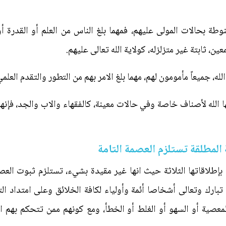
نوطة بحالات المولى عليهم، فمهما بلغ الناس من العلم أو القدرة أ
ن، ثابتة غير متزلزله، كولاية الله تعالى عليهم.
ه، جميعاً مأمومون لهم، مهما بلغ الامر بهم من التطور والتقدم الع
 الله لأصناف خاصة وفي حالات معينة، كالفقهاء والاب والجد، فإنها 
مة المطلقة تستلزم العصمة التامة
قة بإطلاقاتها الثلاثة حيث انها غير مقيدة بشيء، تستلزم ثبوت ال
ه تبارك وتعالى أشخاصا أئمة وأولياء لكافة الخلائق وعلى امتداد ا
معصية أو السهو أو الغلط أو الخطأ، ومع كونهم ممن تتحكم بهم 