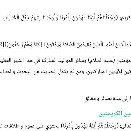
اهُمْ أَئِمَّةً يَهْدُونَ بِأَمْرِنَا وَأَوْحَيْنَا إِلَيْهِمْ فِعْلَ الْخَيْرَاتِ وَإِقَام
َالَّذِينَ آمَنُوا الَّذِينَ يُقِيمُونَ الصَّلاةَ وَيُؤْتُونَ الزَّكَاةَ وَهُمْ رَاكِعُونَ)([2])
 المؤمنين (عليه السلام) وسائر المواليد المباركة في هذا الشهر ال
تين الآيتين المباركتين، ومن ثم نكمل الحديث عن البحوث والمطالب ال
ا إلى عدة بصائر وحقائق:
تين الكريمتين
 تعالى: (وَجَعَلْنَاهُمْ أَئِمَّةً يَهْدُونَ بِأَمْرِنَا) يحتوي على عموم واطلاقات ث