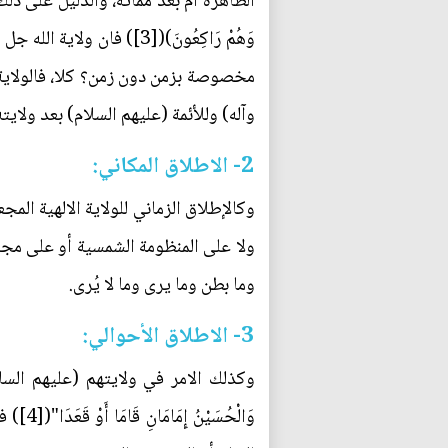
الطاهرة أم بعد مماته، والدليل على ذلك هو الآية بن
وَهُمْ رَاكِعُونَ)([3]) 
مخصوصة بزمن دون زمن؟ كلا، فالولاية ا
وآله) وللأئمة (عليهم السلام) بعد ولاي
2- الاطلاق المكاني:
وكالإطلاق الزماني للولاية الالهية الم
ولا على المنظومة الشمسية أو على مجرة
وما بطن وما يرى وما لا يُرى.
3- الاطلاق الأحوالي:
وكذلك الامر في ولايتهم (عليهم السلا
وَالْح