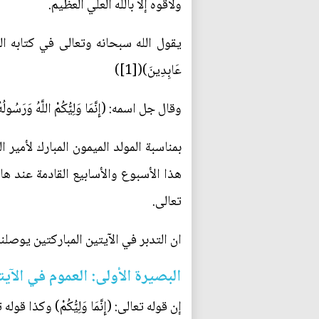
ولاقوه إلا بالله العلي العظيم.
يقول الله سبحانه وتعالى في كتابه الكريم: (وَجَعَلْنَ
عَابِدِينَ)([1])
وقال جل اسمه: (إِنَّمَا وَلِيُّكُمْ اللَّهُ وَرَسُولُهُ و
بمناسبة المولد الميمون المبارك لأمير
هذا الأسبوع والأسابيع القادمة عند ها
تعالى.
ان التدبر في الآيتين المباركتين يوصلن
البصيرة الأولى: العموم في الآي
إن قوله تعالى: (إِنَّمَا وَلِيُّكُمْ) وكذا قوله