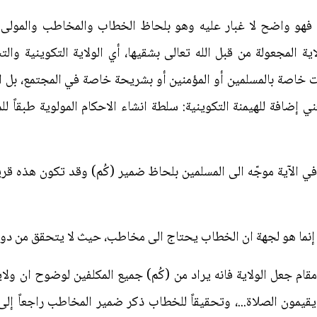
ُكُمْ) فهو واضح لا غبار عليه وهو بلحاظ الخطاب والمخاطب والمول
المجعولة من قبل الله تعالى بشقيها، أي الولاية التكوينية والت
 خاصة بالمسلمين أو المؤمنين أو بشريحة خاصة في المجتمع، بل ان
ي إضافة للهيمنة التكوينية: سلطة انشاء الاحكام المولوية طبقاً للم
 في الآية موجّه الى المسلمين بلحاظ ضمير (كُم) وقد تكون هذه قر
كُم) إنما هو لجهة ان الخطاب يحتاج الى مخاطب، حيث لا يتحقق من د
ام جعل الولاية فانه يراد من (كُم) جميع المكلفين لوضوح ان ولاية
يقيمون الصلاة...، وتحقيقاً للخطاب ذكر ضمير المخاطب راجعاً إلى 