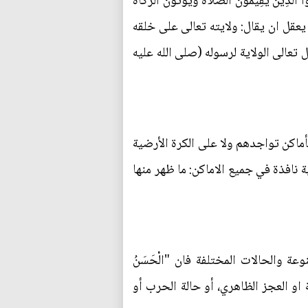
ِينَ يُقِيمُونَ الصَّلاةَ وَيُؤْتُونَ الزَّكَاةَ
لة فهل يعقل ان يقال: ولايته تعالى على خلقه
تعالى الولاية لرسوله (صلى الله عليه
كأماكن تواجدهم ولا على الكرة الأرضية
 نافذة في جميع الاماكن: ما ظهر منها
ة والحالات المختلفة فان "الْحَسَنُ
و القدرة الظاهرية او العجز الظاهري، أو حالة الحرب أو