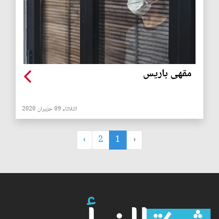
مقهى باريس
الثلاثاء 09 حزيران 2020
›
2
1
‹