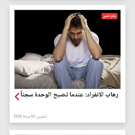
علم نفس
رهاب الانفراد: عندما تصبح الوحدة سجناً
الخميس 05 شباط 2026