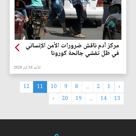
مركز آدم ناقش ضرورات الأمن الإنساني
في ظل تفشي جائحة كورونا
الأحد 10 آيار 2020
12
11
10
9
8
...
2
1
‹
›
20
19
...
14
13