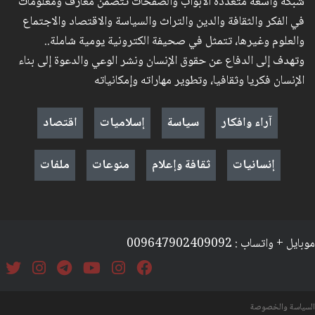
شبكة واسعة متعددة الأبواب والصفحات تتضمن معارف ومعلومات
في الفكر والثقافة والدين والتراث والسياسة والاقتصاد والاجتماع
والعلوم وغيرها، تتمثل في صحيفة الكترونية يومية شاملة..
وتهدف إلى الدفاع عن حقوق الإنسان ونشر الوعي والدعوة إلى بناء
الإنسان فكريا وثقافيا، وتطوير مهاراته وإمكانياته
آراء وافكار
سياسة
إسلاميات
اقتصاد
إنسانيات
ثقافة وإعلام
منوعات
ملفات
موبايل + واتساب : 009647902409092
السياسة والخصوصة