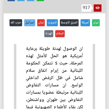
917
ايران
أمريكا
الشرق الاوسط
الحروب
لبنان
اسرائيل
حزب الله
السلام
الهدنة
ان الوصول لهدنة طويلة برعاية
أمريكية هو الحل الأمثل لهذه
المرحلة، حيث لا تتمكن الحكومة
اللبنانية من إبرام اتفاق سلام
شامل في ظل الرفض الداخلي
الواسع. ان مسارات التفاوض
اللبنانية مرتبطة عضويا بمسارات
التفاوض بين طهران وواشنطن،
لكن بقاء الأطماع الصهيونية فيما