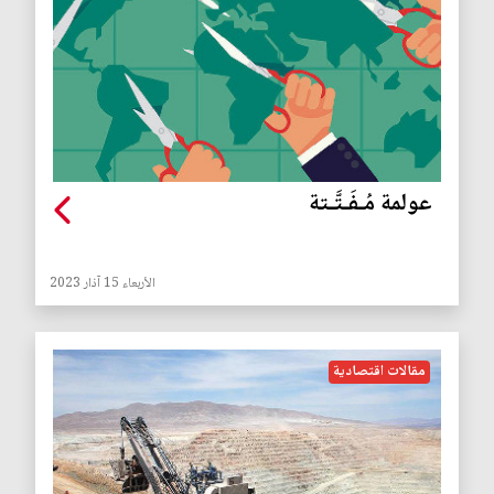
عولمة مُـفَـتَّـتة
الأربعاء 15 آذار 2023
مقالات اقتصادية