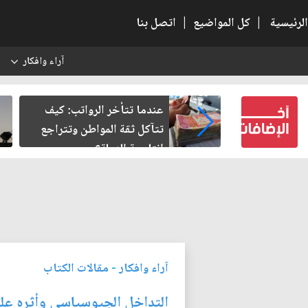
الرئيسية
|
كل المواضيع
|
اتصل بنا
آراء وافكار
س
لنسبية.. حين
عندما تتأخر الرواتب: كيف
باطل
تتآكل ثقة المواطن وتتراجع
إنتاجية الدولة؟
آراء وافكار
-
مقالات الكتاب
التداخل الجيوسياسي وأثره على 