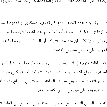
اع يضغط على الاقتصادات الناشئة والمتقدمة على حد سواء، ويزيد
ر حساسية تجاه هذه الحرب. فمع كل تصعيد عسكري أو تهديد للممرات
إنتاج والنقل في مختلف أنحاء العالم. هذا الارتفاع يضغط على ا
عاني منها الأسواق منذ سنوات. كما أن الدول المستوردة للطاقة ت
رتها على تمويل مشاريع التنمية.
ض لاختناقات نتيجة إغلاق بعض الموانئ أو تعطل خطوط النقل البر
اسية، مما يرفع الأسعار ويضعف القدرة الشرائية للمستهلكين، حيث ا
مارية، فتتجه نحو تنويع مصادر الطاقة والبحث عن أسواق بديلة لتق
لمية ويؤثر على موازين القوى الاقتصادية.
 حالة عدم اليقين الناتجة عن الحرب. المستثمرون يلجأون إلى الملاذات