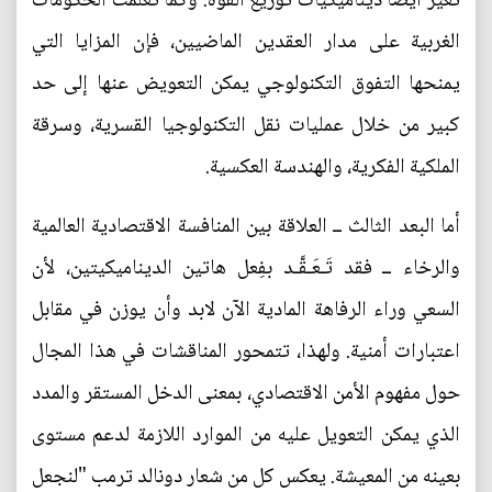
تغير أيضا ديناميكيات توزيع القوة. وكما تعلمت الحكومات
الغربية على مدار العقدين الماضيين، فإن المزايا التي
يمنحها التفوق التكنولوجي يمكن التعويض عنها إلى حد
كبير من خلال عمليات نقل التكنولوجيا القسرية، وسرقة
الملكية الفكرية، والهندسة العكسية.
أما البعد الثالث ــ العلاقة بين المنافسة الاقتصادية العالمية
والرخاء ــ فقد تَـعَـقَّـد بفِعل هاتين الديناميكيتين، لأن
السعي وراء الرفاهة المادية الآن لابد وأن يوزن في مقابل
اعتبارات أمنية. ولهذا، تتمحور المناقشات في هذا المجال
حول مفهوم الأمن الاقتصادي، بمعنى الدخل المستقر والمدد
الذي يمكن التعويل عليه من الموارد اللازمة لدعم مستوى
بعينه من المعيشة. يعكس كل من شعار دونالد ترمب "لنجعل