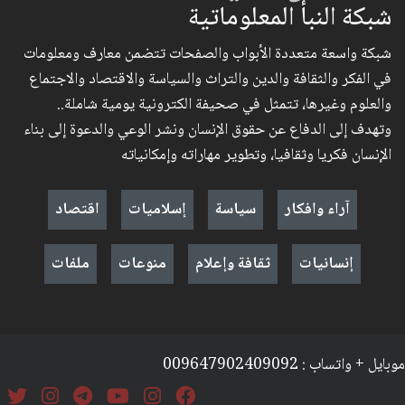
شبكة النبأ المعلوماتية
شبكة واسعة متعددة الأبواب والصفحات تتضمن معارف ومعلومات
في الفكر والثقافة والدين والتراث والسياسة والاقتصاد والاجتماع
والعلوم وغيرها، تتمثل في صحيفة الكترونية يومية شاملة..
وتهدف إلى الدفاع عن حقوق الإنسان ونشر الوعي والدعوة إلى بناء
الإنسان فكريا وثقافيا، وتطوير مهاراته وإمكانياته
آراء وافكار
سياسة
إسلاميات
اقتصاد
إنسانيات
ثقافة وإعلام
منوعات
ملفات
موبايل + واتساب : 009647902409092