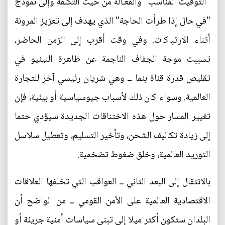
"التوقيت المناسب" والفعّـالة من حيث التكلفة وإلى نموذج
"في حال إذا طرأت الحاجة" الذي يهدف إلى تعزيز المرونة
أثناء الارتباكات. وفي وقت أقرب إلى الزمن الحاضر،
تسببت موجة الجفاف الناجمة عن ظاهرة النينيو في
تقليص قدرة قناة بنما ــ وهي شريان رئيسي آخر للتجارة
العالمية. وسواء كان ذلك لأسباب جيوسياسية أو بيئية، فإن
تغيير المسار حول هذه الاختناقات الجديدة سيؤدي حتما
إلى زيادة تكاليف الشحن، وتأخير التسليم، وتعطيل سلاسل
التوريد العالمية، وخلق ضغوط تضخمية.
بالانتقال إلى البعد الثاني ــ العواقب التي تخلفها العلاقات
الاقتصادية العالمية على الأمن القومي ــ من الواضح أن
البلدان ستكون أكثر ميلا إلى تبني سياسات أمنية جريئة أو