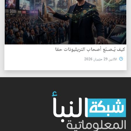
كيف يُـصـنَع أصحاب التريليونات حقا
الأثنين 29 حزيران 2026