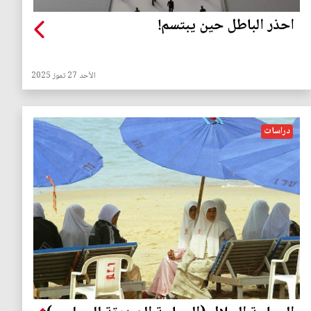
احذر الباطل حين يبتسم!
الأحد 27 تموز 2025
دراسات