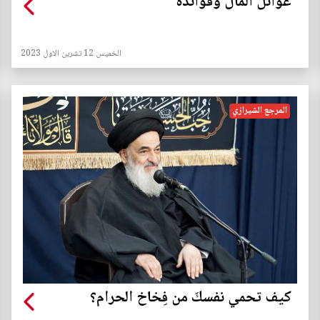
غوائل المال وفوائده
الخميس 12 تشرين الاول 2023
المرجع الشيرازي
كيف تحمي نفسكَ من فِخاخ الحرام؟