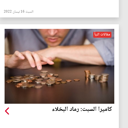
السبت 16 نيسان 2022
مقالات النبأ
كاميرا السبت: رماد البخلاء