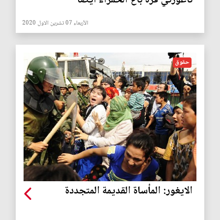
ناغورني قره باغ الحمراء أيضاً
الأربعاء 07 تشرين الاول 2020
حقوق
الايغور: المأساة القديمة المتجددة