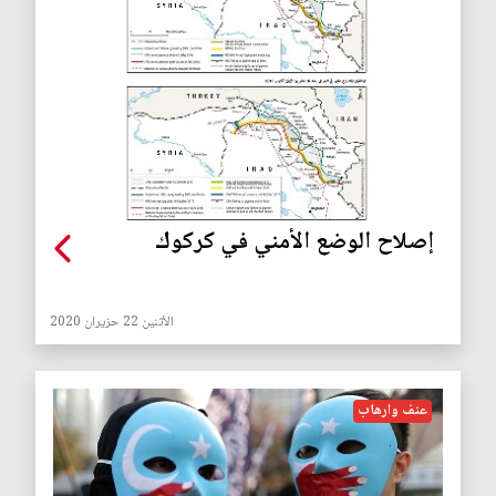
ﺇﺻﻼﺡ ﺍﻟﻮﺿﻊ ﺍﻷﻣﻨﻲ ﻓﻲ ﻛﺮﻛﻮﻙ
الأثنين 22 حزيران 2020
عنف وارهاب