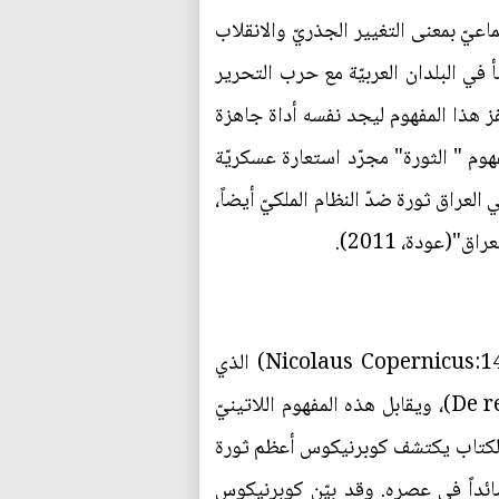
ّ بمعنى التغيير الجذريّ والانقلاب
 في البلدان العربيّة مع حرب التحرير
قفز هذا المفهوم ليجد نفسه أداة جاهزة
هوم " الثورة" مجرّد استعارة عسكريّة
لانقلاب. فسمّي انقلاب 23 يوليو 1952 بمصر ثورة ضدّ النظام الملكيّ، وانقلاب 14 تمّوز 1958 في العراق ثورة ضدّ النظام الملكيّ أيضاً،
يعود استخدام كلمة ثورة (Revolution) في الثقافة الغربيّة إلى نيكولاس كوبرنيكوس (Nicolaus Copernicus:1473-1543) الذي
استخدمه في عنوان كتابه المشهور (ثورة الأجرام الفلكيّة) (De revolutionibus orbium coelestium)، ويقابل هذه المفهوم اللاتينيّ
Des révolutions de). قد نشر هذا الكتاب في عام 1533. وفي هذا الكتاب يكتشف كوبرنيكوس أعظم ثورة
سائداً في عصره. وقد بيّن كوبرنيكوس