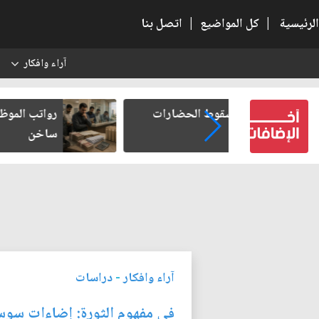
الرئيسية
|
كل المواضيع
|
اتصل بنا
آراء وافكار
س
 الحضارات
رواتب الموظفين على صفيح
ساخن
آراء وافكار
-
دراسات
في مفهوم الثورة: إضاءات سوسي