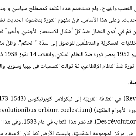
 الغضب والهياج، ولم تستخدم هذه الكلمة كمصطلح سياسيّ واجتماعي
 الحديث. وعلى هذا الأساس، فإنّ مفهوم الثورة بمضمونه الحديث نشأ
من ثمّ في أتون النضال ضدّ كلّ أشكال الاستعمار الأجنبيّ. وأخيراً 
فيّات العسكريّة والمتطلّعين للوصول إلى سدّة " الحكم". وظلّ مف
لمفهوم ا
بالفرنسيّة. (s orbes célestes
مس هي مركز المجموعة الشمّسيّة، وليست الأرض كما كان الاعتقاد 