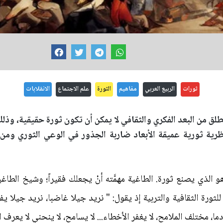
ثورات
الربيع العربي
مفاهيم
الثورة
علم الاجتماع
الانقلابات
لق من البعد الفكري والثقافي لا يمكن أن تكون ثورة حقيقية، وذلك ل
رية ثورية عميقة الأبعاد ضاربة الجذور في الوعي الثوري ومن 
هو الذي يصنع ثورة. الطاغية مهمَّته أنْ يجعلك فقيراً؛ وشيخ الطاغية
ثورة الثقافية والتربية إذ يقول: " نريد جيلا غاضبا، نريد جيلا ي
ا، مختلف الملامح، لا يغفر الأخطاء... لا يسامح، لا ينحني لا يعرف ال