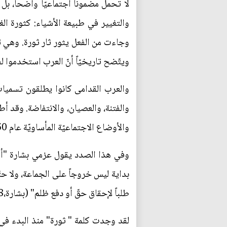
لا تحمل مضموناً اجتماعيّاً واضحاً، ب
والتغيير في طبيعة الأشياء: كثورة ال
وجاءت من الفعل يثور ثار ثورة. وهي تر
ويتّضح تاريخيّاً أنّ العرب استخدموا ل
والعرب القدامى كانوا يطلقون تسميات م
والفتنة، والعصيان، والانتفاضة. وقد أط
والأوضاع الاجتماعيّة المأساويّة عام 1850؛ كما أطلقوا على الحركات الفلاحيّة كلمة (العامّيّات)، ومنها عامّيّة كسروان في جبل لبنان.
وفي هذا الصدد يقول عزمي بشارة "أن أ
بداية ليس خروجاً على الجماعة، ولا حتّ
طلباً لإحقاق حقّ أو دفع ظلم" (بشارة،2011،8).
لقد وجدت كلمة " ثورة" منذ البدء في ا