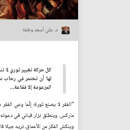
د. علي أسعد وطفة
كل حركة تغيير ثوري لا تنط
لها أن تختمر في رحاب نظ
المزعومة إلا فقاعة...
"الفقر لا يصنع ثورة؛ إنَّما وعي الفقر 
ماركس. وينطلق نزار قباني في دعوته لل
وينكش الفكر من الأعماق، نريد جيلا قادم