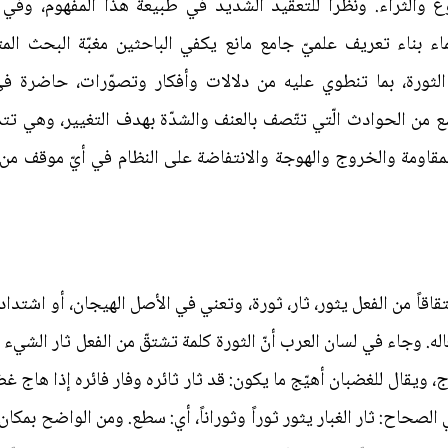
ّع والثراء. ونظراً للتعقيد الشديد في طبيعة هذا المفهوم، وفي ا
ء بناء تعريف علميّ جامع مانع يكفي الباحثين مغبّة البحث المت
 الثورة، بما تنطوي عليه من دلالات وأفكار وتصوّرات، حاضرة 
 من الحوادث الّتي تتّصف بالعنف والشدّة بهدف التغيير، وهي ت
المقاومة والخروج والهوجة والانتفاضة على النظام في أيّ موقف من 
قاقاً من الفعل يثور، ثار، ثورة، وتعني في الأصل الهيجان، أو اشتداد
. وجاء في لسان العرب أنّ الثورة كلمة تشتقّ من الفعل ثار الشيء ث
 ويقال للغضبان أهيّج ما يكون: قد ثار ثائره وفار فائره إذا هاج غضب
 الصحاح: ثار الغبار يثور ثوراً وثوراناً، أي: سطع. ومن الواضح بمكان 