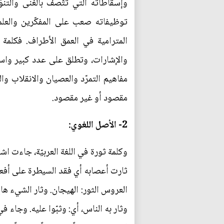
وإسقاطاته الّتي تتّصف بالغنى والتنو
توظيفاته صعب على المفكّرين والعلما
المترامية في العمق الأطراف. فكلمة
والإشارات، وتطلق على عدد كبير واسع
مفاهيم التمرّد والعصيان والانقلاب و
مقصود أو غير مقصود.
2- الأصل اللغوي:
وكلمة ثورة في اللغة العربيّة، جاءت اشت
ثارت أعصابه أي فقد السيطرة على أفعاله
العروس الثور: الهيجان. وثار الشيء هاج،
وثار به الناس، أي: وثبّوا عليه. وجاء في