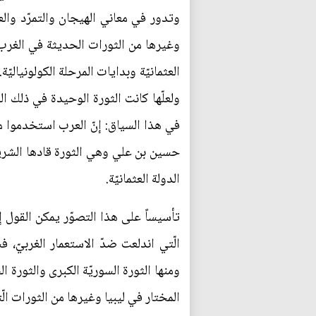
وتدور في معاني الهيجان والتمرّد والعص
وغيرها من الثورات الحديثة في الغرب 
العثمانيّة وبدايات المرحلة الكولونياليّ
في هذا السياق: إنّ العرب استخدموا مف
الدولة العثمانيّة.
تأسيساً على هذا التصوّر يمكن القول إ
الّتي اندلعت ضدّ الاستعمار الغربيّ، ف
ومنها الثورة السوريّة الكبرى والثورة 
المختار في ليبيا وغيرها من الثورات ال