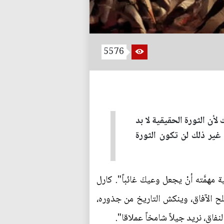
5576
أن الثورة الحقيقية لا بد
غير ذلك لن تكون الثورة
 مهمَّته أنْ يجعل وعيكَ غائباً". كارل
فلح الآفاق، وينكش التاريخ من جذوره،
نفاق، نريد جيلاً شامخاً عملاقا".