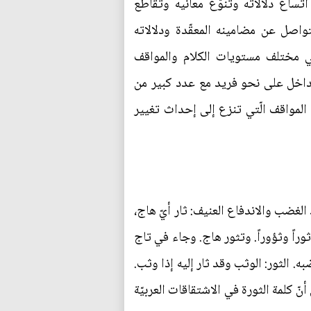
تّساع دلالاته وتنوّع معانيه وتقاطع
واصل عن مضامينه المعقّدة ودلالاته
في مختلف مستويات الكلام والمواقف
تداخل على نحو فريد مع عدد كبير من
المواقف الّتي تنزع إلى إحداث تغيير
 الغضب والاندفاع العنيف: ثار أيّ هاج،
وراً وثؤوراً. وتثور هاج. وجاء في تاج
ه. الثور: الوثب وقد ثار إليه إذا وثب.
أنّ كلمة الثورة في الاشتقاقات العربيّة