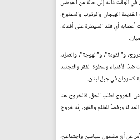
ّي في الوقت ذاته إلى حالة من الفوضى
ة القديمة الهيجان والوثوب والسطوع،
ت أعصابه أي فقد السيطرة على أفعاله.
صيان.
وج، و"القومة"، و"الهوجة"، والتمرّد،
مت ضدّ الأغنياء وسطوة الفقر والتجنيد
عنى الخروج لطلب الحقّ. فالخروج هنا
عدالة ورفضاً للظلم والقهر، إنّه خروج
لأمر عن أيّ مضمون سياسيّ واجتماعيّ،