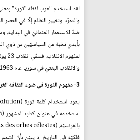
لقد استخدم العرب لفظة "ثورة" بمعنى
والتمرّد وتغيير النظام إلّا في العصر
ضدّ الاستعمار العثمانيّ في البداية، و
بأيدي نخبة من السياسيّين من ذوي الخل
والانقلاب البعثيّ في سوريا عام 1963 ثورة ضدّ النظام الإقطاعيّ، ثمّ توالت التسميات في ليبيا وسوريا والعراق"(عودة، 2011).
3- مفهوم الثورة في ضوء الثقافة الغربيّة.
فلكيّة في التاريخ إذ يبيّن بأنّ الش