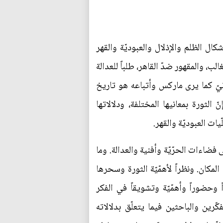
ال الظلم والإذلال والعبوديّة والقهر
لب، والمقهور ضدّ القاهر، طلباً للعدالة
سانيّ كما يرى ماركس وأتباعه هو تاريخ
الثورة بمعانيها المختلفة، ودلالاتها
يات العبوديّة والقهر.
ى فضاءات الحرّيّة وأفنية والعدالة. وما
لمكان. ونظراً لأهمّيّة الثورة وسحرها
 وحضوراً وأهمّيّة وتشويقاً في الفكر
ّرين والباحثين فيما يتعلّق بدلالاته