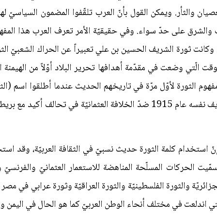
يان والثأر. ويمكن القول بأنّ العرب تلقّفوا المضمون السياسيّ لهذا
والشرق على حدّ سواء. وفي حقيقيّة الأمر تعرف العرب هذا المفهوم 
ة. وكانت ثورة الشريف الحسين بن علي تعبيراً عن الحراك الشعبيّ الثور
هوم الثورة لأوّل مرّة في تاريخهم الحديث عندما أطلقوا اسم (الثو
حسين بن علي وهي الثورة قادها الشريف نفسه عام 1915 ضدّ الخلافة العثمانيّة
نّ استخدام كلمة الثورة حديث نسبيّ في الثقافة العربيّة، وقد است
سمّيت الحركات المسلّحة المناهضة للاستعمار العثمانيّ والفرنسيّ و
الجزائريّة والثورة الفلسطينيّة والثورة العراقيّة وثورة عرابي في م
ّتي اندلعت في مختلف أنحاء الوطن العربيّ كما هو الحال في اليمن و