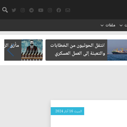
ت
ملفات
يون من الخطابات
مأزق الزيدي مع الميليشيات
 العمل العسكري
السبت 16 آذار 2024