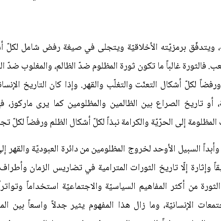
 ويتدفّق برمزيّته الأخلاقيّة ويتجلى في صيغة رفض شامل لكلّ أشك
عب. فالثورة غالباً ما تكون ثورة المظلوم ضدّ الظالم، والمغلوب ضدّ الغا
، ورفضاً لكلّ أشكال التعنّت والتغلّب والقهر. وإذا كان التاريخ الإن
، أو تاريخ الصراع بين الظالمين والمظلومين كما يرى ماركوز، فإنّ 
مظلومة إلى الحرّيّة والكرامة نبذاً لكلّ أشكال الظلم ورفضاً لكلّ تجلّ
اً وأبداً السبيل الأوحد لخروج المظلومين من دائرة العبوديّة والقهر إل
ً وإثارة إلّا تاريخ الثورات المترامية في تضاريس الزمان وأطراف ا
ثورة من أكثر المفاهيم السياسيّة والاجتماعيّة استخداماً وتواتراً
عات الإنسانيّة، وما زال هذا المفهوم يثير جدلاً واسعاً بين المفك