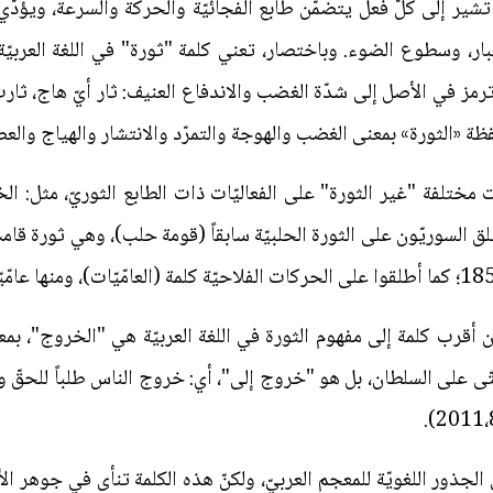
ل تشير إلى كلّ فعل يتضمّن طابع الفجائيّة والحركة والسرعة، ويؤد
غبار، وسطوع الضوء. وباختصار، تعني كلمة "ثورة" في اللغة العربيّ
مز في الأصل إلى شدّة الغضب والاندفاع العنيف: ثار أيّ هاج، ثار
فظة «الثورة» بمعنى الغضب والهوجة والتمرّد والانتشار والهياج والع
ختلفة "غير الثورة" على الفعاليّات ذات الطابع الثوريّ، مثل: الخر
لق السوريّون على الثورة الحلبيّة سابقاً (قومة حلب)، وهي ثورة قا
قرب كلمة إلى مفهوم الثورة في اللغة العربيّة هي "الخروج"، بم
ى على السلطان، بل هو "خروج إلى"، أي: خروج الناس طلباً للحقّ وال
لجذور اللغويّة للمعجم العربيّ، ولكنّ هذه الكلمة تنأى في جوهر ا