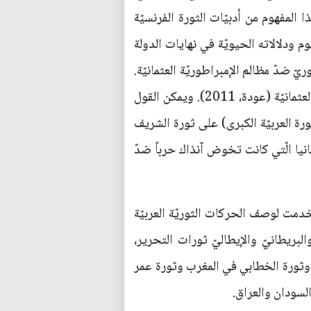
 المفهوم من أدبيّات الثورة الفرنسيّة
ودلالاته الحيويّة في نهايات الدولة
يّ ضدّ مظالم الإمبراطوريّة العثمانيّة.
ولعلّها كانت الثورة الوحيدة في ذلك الوقت الّتي وضعت في مقدّمة أهدافها تحرير البلاد أوّلاً من الهيمنة العثمانيّة (عودة، 2011). ويمكن القول
رة العربيّة الكبرى) على ثورة الشريف
 في تحالف أكيد مع بريطانيا الّتي كانت تخوض آنذاك حرباً ضدّ
خدمت لوصف الحركات الثوريّة العربيّة
البريطانيّ والإيطاليّ ثورات التحرير،
صر وثورة الخطابي في المغرب وثورة عمر
السودان والعراق.