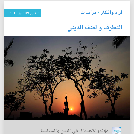
آراء وافكار
-
دراسات
الأثنين 09 تموز 2018
التطرف والعنف الديني
مؤتمر الاعتدال في الدين والسياسة