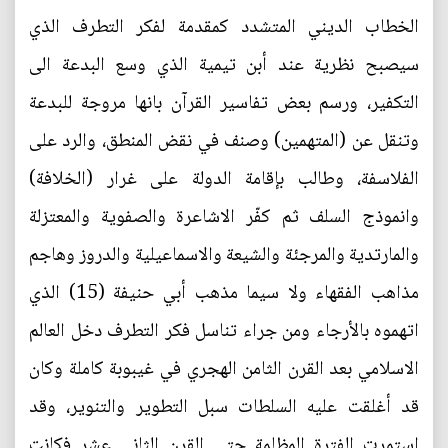
الخطاب الديني المتشدد كمقدمة لفكر التطرف الذي
سيصبح نظرية عند أبن تيمية الذي وسع البدعة الى
التكفير، ورسم بعض تفاسير القرآن بانها مروجة للبدعة
وتنقل عن (المتهمين) وصنف في نقض المنطق، والرد على
الفلاسفة، وطالب بإقامة الدولة على غرار (الخلافة)
وانموذج السلف ثم كفّر الاشاعرة والصفوية والمعتزلة
والمارتدية والمرجئة والشيعة والاسماعيلية والدروز وهاجم
مذاهب الفقهاء ولا سيما مذهب أبي حنيفة (15) الذي
اتهموه بالأرجاء ومن جراء تناسل فكر التطرف دخل العالم
الاسلامي بعد القرن الثامن الهجري في غيبوبة كاملة وكان
قد أغلقت عليه السلطات سبل التطوير والتنوير، وقد
استمرت الفترة المظلمة حتى القرن الثاني عشر فكانت