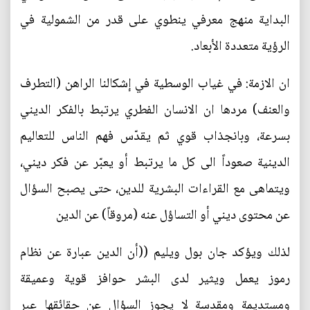
البداية منهج معرفي ينطوي على قدر من الشمولية في
الرؤية متعددة الأبعاد.
ان الازمة: في غياب الوسطية في إشكالنا الراهن (التطرف
والعنف) مردها ان الانسان الفطري يرتبط بالفكر الديني
بسرعة، وبانجذاب قوي ثم يقدّس فهم الناس للتعاليم
الدينية صعوداً الى كل ما يرتبط أو يعبّر عن فكر ديني،
ويتماهى مع القراءات البشرية للدين، حتى يصبح السؤال
عن محتوى ديني أو التساؤل عنه (مروقاً) عن الدين
لذلك ويؤكد جان بول ويليم ((أن الدين عبارة عن نظام
رموز يعمل ويثير لدى البشر حوافز قوية وعميقة
ومستديمة ومقدسة لا يجوز السؤال عن حقائقها عبر