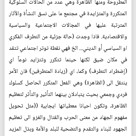
المطروحة ومنها الظاهرة وهي عدد من الحالات السلوكية
المتكررة والمتزايدة في مجتمع ما على نسق النشأة والآثار
المترتبة عليها في المجالات الاجتماعية والسياسية
والاقتصادية. فاذا وجدت (حالة جزئية من التطرف الفكري
او السياسي أو الديني... الخ فهي نقطة توتر اجتماعي تتقد
في مكان ضيق لكنها حينما تتكرر وتتزايد نوعاً اي
(إضطراد التطرف) وكما، اي (زيادة المتطرفين) فان الأمر
ينتقل الى (الظاهرة) وهي الفعل المتكرر الحاصل كسلوك
فردي وجمعي بحيث يتبادلان بينهما التأثير والتأثر لتعظيم
الظاهرة، وتكون احيانا معطياتها ايجابية ((مثل تحويل
مفهوم الجهاد من معنى الحرب والقتال والغزو الى تعظيم
الجهود للبناء والتقدم والتضحية للبلد والأمة وبذل المزيد