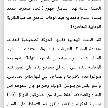
الحلقة التالية لهذا التناسل ظهور (اتجاه متطرف جديد
يتبناه الشيخ محمد بن عبد الوهاب النجدي صاحب النظرية
الوهابية المعاصرة).
لقد قدمت الوهابية نفسها كحركة تصحيحية للعقائد،
معتمدة الوسائل العنيفة والغزو، وقد اعتنقت اراء تيار
الحنابلة لاسيما ابن تيمية حتى عاد مرجعيتها فكرية وحيدة
للوهابية وبناء على رأيه في تحريم ابناء على القبور فقد
سوغوا هدم الاضرحة والمساجد التي فيها مقابر الصالحين،
وأفتوا بقتل من يتوسل الاولياء وصرحوا بان اسموهم اهل
البدع والضلالات أغلظ شركا من المشركين الاوائل (16)
بوسيلة الاكراه والعنف والغزو ثم التسلط على المدن