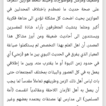
وضعيف ومرسل وموضوع))، وحينما نلحظ موازين التعرف
على صحة حديث ما نصطدم باختلاف المحدثين في
الموازين بحيث اضحت كل مشكلة تؤدي الى متاهة فكرية
أكبر ومثلما يتشبث المتطرفون بآراء شاذة للمفسرين
ويستندون الى أحاديث ضعيفة ومن أبرز مشاكل هذا
المصدر، أن اهل العلم بهذا التخصص لم يستكملوا صياغة
المعيار الذي يفرق في الحديث النبوي بين ما هو (زمني) أي
في حدود زمن النبوة أو ما يقترب منه، وبين ما إطلاقي
يعمل به في كل العصور والبيئات بمختلف المجتمعات حتى
بات لباس أهل ذلك الزمن وطريقهم تعاملاً مقدساً لما يجب
أن يعمل به أهل الأزمان اللاحقة وعقائدياً انقسمت (أمة
المسلمين) الى مدارس لها مصنفات يعتمده بعضهم وغير