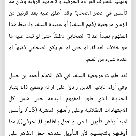
ودينياً للتطرف القراءة الحرفية والأحادية الرؤية وكان مد
تأسس في عصر الصحابة وقد أطلق عليه بعد قرنين من
الزمان مرجعية (فهم السلف) أو عقيدة السلف وارتبط هذا
المفهوم بمبدأ عدالة الصحابي مطلقاً حتى لو ثبت عليه ما
هو خلاف العدالة، او حتى لو لم يكن الصحابي فقيهاً او
عنده شيء من العلم.
لقد ظهرت مرجعية السلف في فكر الامام أحمد بن حنبل
وفي أراء تابعيه الذين زادوا على ارائه وسميّ ذاك بتيار
الحنابلة الذي طور لمفهوم البدعة حتى شمل كل
الاجتهادات العقلانية وعلى رأسهم المعتزلة (13)، وأسس
لمبدأ رفض تأويل النص، والعمل بالظاهر ((الحرفي))، مما
أوقعهم بالتجسيم، لأن التأويل عندهم حمل الظاهر على