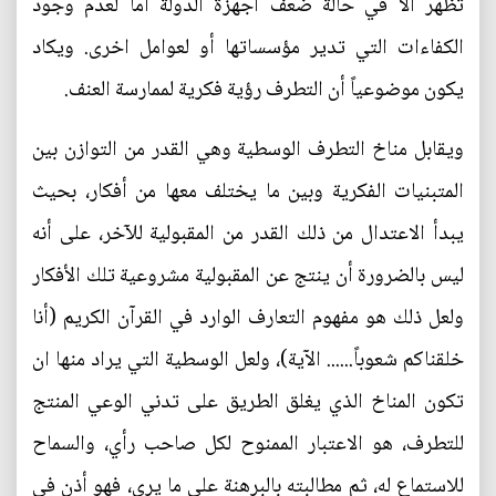
تظهر الا في حالة ضعف اجهزة الدولة أما لعدم وجود
الكفاءات التي تدير مؤسساتها أو لعوامل اخرى. ويكاد
يكون موضوعياً أن التطرف رؤية فكرية لممارسة العنف.
ويقابل مناخ التطرف الوسطية وهي القدر من التوازن بين
المتبنيات الفكرية وبين ما يختلف معها من أفكار، بحيث
يبدأ الاعتدال من ذلك القدر من المقبولية للآخر، على أنه
ليس بالضرورة أن ينتج عن المقبولية مشروعية تلك الأفكار
ولعل ذلك هو مفهوم التعارف الوارد في القرآن الكريم (أنا
خلقناكم شعوباً...... الآية)، ولعل الوسطية التي يراد منها ان
تكون المناخ الذي يغلق الطريق على تدني الوعي المنتج
للتطرف، هو الاعتبار الممنوح لكل صاحب رأي، والسماح
للاستماع له، ثم مطالبته بالبرهنة على ما يرى، فهو أذن في