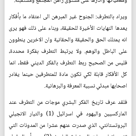
ومعطياتها وآثارها على مستوى راهن المجتمع ومستقبله.
ويراد بالتطرف: الجنوح غير المبرهن الى اعتقاد ما بأفكار
يعدها النهايات الأخيرة للحقيقة، وبناء على ذلك فهو يرى
انه يمتلك الحق والحقيقة والحقانية وان الاخرين ينطوون
على الباطل والوهم. ولا يرتبط التطرف بفكرة محددة،
فليس من الصحيح ربط التطرف بالفكر الديني فقط، انما
كل الأفكار قابلة لكي تكون مادة للمتطرفين حينما يغادر
اصحابها مبدئي نسبية المعرفة والبرهانية.
فلقد عرف تاريخ الفكر البشري موجات من التطرف عند
الماركسيين واليهود في اسرائيل (1) والتيار الانجيلي
البروتستانتي، الذي صدرت عنهم عشرا من المدونات التي