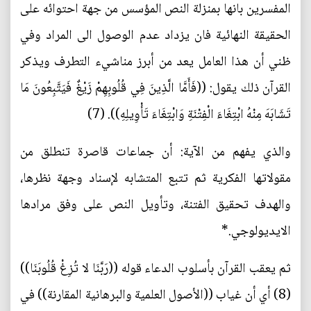
المفسرين بانها بمنزلة النص المؤسس من جهة احتوائه على
الحقيقة النهائية فان يزداد عدم الوصول الى المراد وفي
ظني أن هذا العامل يعد من أبرز مناشيء التطرف ويذكر
القرآن ذلك يقول: ((فَأَمَّا الَّذِينَ فِي قُلُوبِهِمْ زَيْغٌ فَيَتَّبِعُونَ مَا
تَشَابَهَ مِنْهُ ابْتِغَاءَ الْفِتْنَةِ وَابْتِغَاءَ تَأْوِيلِهِ)). (7)
والذي يفهم من الآية: أن جماعات قاصرة تنطلق من
مقولاتها الفكرية ثم تتبع المتشابه لإسناد وجهة نظرها،
والهدف تحقيق الفتنة، وتأويل النص على وفق مرادها
الايديولوجي.*
ثم يعقب القرآن بأسلوب الدعاء قوله ((رَبَّنَا لا تُزِغْ قُلُوبَنَا))
(8) أي أن غياب ((الأصول العلمية والبرهانية المقارنة)) في