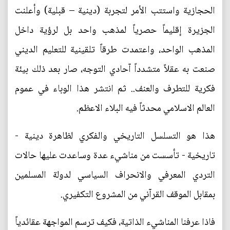
الحجازية واستتب الأمر لتجربة (دينية – قبلية) وأعلنت
الجزيرة إقليماً حصرياً لمذهب واحد بل لرؤية داخل
المذهب الواحد، واعتمدت طرقاً تلقينية للتعليم الديني
صنعت به عقلاً متشدداً آحادي التوجه، صار بعد ذلك بيئة
فكرية للتطرف والعنف.. ثم انتشر هذا الوباء في عموم
العالم الاسلامي محدثاً فيه البلاء الاعظم.
هذا هو التسلسل التاريخي والفكري لظاهرة دينية -
تاريخية - تأسست من مناشيء عدة وساعدت عليها حالات
التردي المعرفي والانحراف السياسي لدولة المسلمين
بمقابل الموقف القرآني من المشروع التكفيري.
فاذا عرفنا المناشيء الذاتية، فكيف ترسم المواجهة عقائدياً