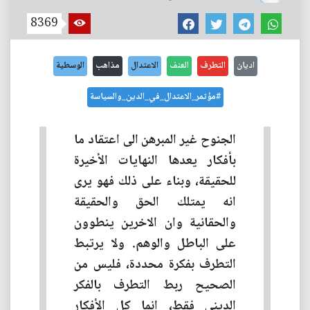
8369
اديان
التطرف
العنف
الاعتدال
مذاهب
الوسطية
#مؤتمر_الاعتدال_في_الدين_والسياسة
الجنوح غير المبرهن الى اعتقاد ما
بأفكار يعدها النهايات الأخيرة
للحقيقة، وبناء على ذلك فهو يرى
انه يمتلك الحق والحقيقة
والحقانية وان الاخرين ينطوون
على الباطل والوهم. ولا يرتبط
التطرف بفكرة محددة، فليس من
الصحيح ربط التطرف بالفكر
الديني فقط، انما كل الأفكار