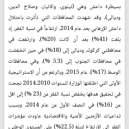
بسيطرة داعش وهي (نينوى، والانيار، وصلاح الدين،
وديالى)، وقد شهدت المحافظات التي تأثرت باحتلال
داعش الإرهابي بعد عام 2014، ارتفاعاً في نسبة الفقر، إذ
بلغت (41%) بعد أن كانت (20%)، وارتفعت في
محافظتي كركوك، وديالى إلى (18%) في حين انخفضت
في محافظات الجنوب إلى (5.3 %)، وفي محافظات
الوسط (17%)، عام 2015، وبالرغم من أن الاستراتيجية
الأولى التي اطلقتها الوزارة للسنوات 2010‐2014 نجحت
في تحقيق هدفها بخفض نسبة الفقر من (23 %) إلى اقل
من (16%) في النصف الأول من عام 2014، وبسبب
تداعيات الأزمتين الأمنية والاقتصادية عاودت مؤشرات
الفقر إلى الارتفاع لتبلغ (22.5%) على المستوى الوطني،