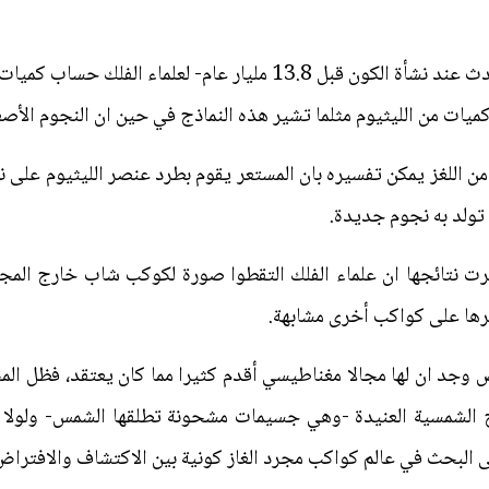
وتتيح نماذج الانفجار العظيم -الذي حدث عند نشأة الكون قبل 13.8 مليا
 كميات من الليثيوم مثلما تشير هذه النماذج في حين ان النجوم الأصغ
 من اللغز يمكن تفسيره بان المستعر يقوم بطرد عنصر الليثيوم على ن
 تولد به نجوم جديدة.
نتائجها ان علماء الفلك التقطوا صورة لكوكب شاب خارج المجم
رها على كواكب أخرى مشابهة.
جد ان لها مجالا مغناطيسي أقدم كثيرا مما كان يعتقد، فظل الم
 الشمسية العنيدة -وهي جسيمات مشحونة تطلقها الشمس- ولولا 
 البحث في عالم كواكب مجرد الغاز كونية بين الاكتشاف والافتراض