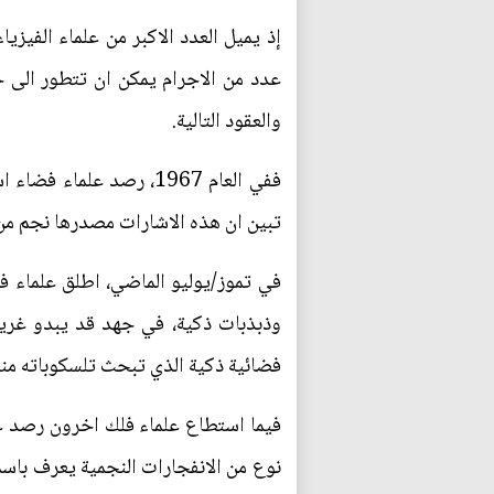
إذ يميل العدد الاكبر من علماء الفيزي
عدد من الاجرام يمكن ان تتطور الى 
والعقود التالية.
ففي العام 1967، رصد ع
تبين ان هذه الاشارات مصدرها نجم من ن
في تموز/يوليو الماضي، اطلق علماء في
وذبذبات ذكية، في جهد قد يبدو غري
فضائية ذكية الذي تبحث تلسكوباته من
فيما استطاع علماء فلك اخرون رصد عن
نوع من الانفجارات النجمية يعرف باسم 