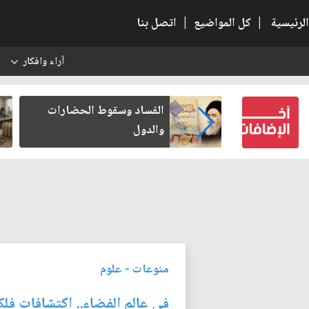
الرئيسية
|
كل المواضيع
|
اتصل بنا
آراء وافكار
س
بعين كتب لنفسه
الفساد وسقوط الحضارات
والدول
منوعات
-
علوم
في عالم الفضاء.. اكتشافات ف