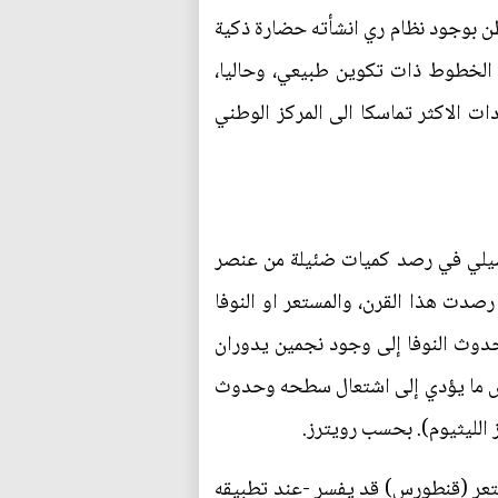
الظن بوجود نظام ري انشأته حضارة ذكية
 الخطوط ذات تكوين طبيعي، وحاليا،
ت الاكثر تماسكا الى المركز الوطني
 شيلي في رصد كميات ضئيلة من عنصر
قوى المستعرات المتوهجة التي رصدت هذا القرن، والمستعر او النوفا
حدوث النوفا إلى وجود نجمين يدوران
أبيض ما يؤدي إلى اشتعال سطحه وحدوث
الليثيوم). بحسب رويترز.
ستعر (قنطورس) قد يفسر -عند تطبيقه