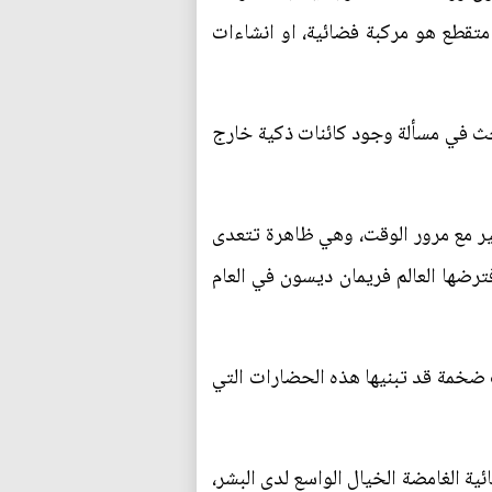
تقطع هو مركبة فضائية، او انشاءات
حث في مسألة وجود كائنات ذكية خارج
علماء اسم "كوروت29بي"، وهو جرم ذو قطر يتغير مع مرور الوقت، وهي ظاهرة تتعدى
ترضها العالم فريمان ديسون في العام
ضخمة قد تبنيها هذه الحضارات التي
ة الغامضة الخيال الواسع لدى البشر،