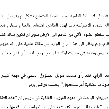
اي آي سي 8462852" يثير فضول الاوساط العلمية بسبب ضوئه المتقطع بشكل لم يتوص
الة الفضاء الاميركية ناسا لهذه الظاهرة اهتماما عالميا واسعا، وض
ا لتقطع الضوء الآتي من النجم الى الارض سوى ان تكون هناك انشا
ولم ينظر الى هذا الرأي الوارد في مقالة علمية على انه غريب ال
 باريس وصفه في حديث لوكالة فرانس برس بانه "رأي قوي جدا"، 
هذا الراي، فقد رأى ستيف هويل المسؤول العلمي في مهمة كيبلر
مخلوقات فضائية أمر مستعجل". بحسب فرانس برس.
 ديزيتان الباحث في معهد الفيزياء الفلكية في باريس ان "هذه ال
يزك" قرب ذاك النجم، لكنه شدد على ان الدراسة التي قدمها جيس