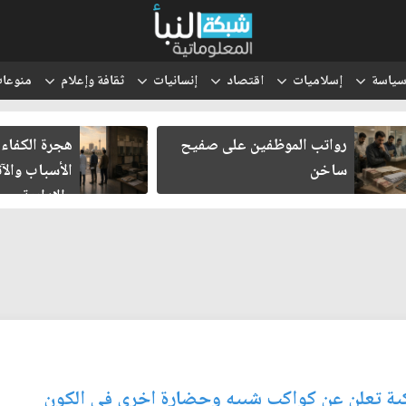
ياسة
إسلاميات
اقتصاد
إنسانيات
ثقافة وإعلام
منوعا
رواتب الموظفين على صفيح
هجرة الكفاءا
ساخن
الأسباب والآث
والإدارية
لكية تعلن عن كواكب شبيه وحضارة اخرى في الكون