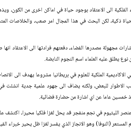
اء الفلكية الى الاعتقاد بوجود حياة في اماكن اخرى من الكون، وي
حياة ذكية، لكن البحث في هذا المجال امر صعب، والخلاصات المتس
لماء فضاء اشارات مجهولة مصدرها الفضاء، دفعتهم فرادتها الى الاعتقاد 
وع يطلق عليه العلماء اسم النجوم النابضة.
 الاكاديمية الملكية للعلوم في بريطانيا مشروعا يهدف الى الانصات
ب الاطوار للبعض، ولكنه يضاف الى جهود علمية جدية انشئت في 
ذ خمسين عاما عن اي اشارة من حضارة فضائية.
صر الليثيوم في نجم منفجر قد يحل لغزا فلكيا محيرا، اكتشف علما
المستعر (النوفا) وهو الانجاز الذي يفسر لغزا ظل يحير خبراء الفيز