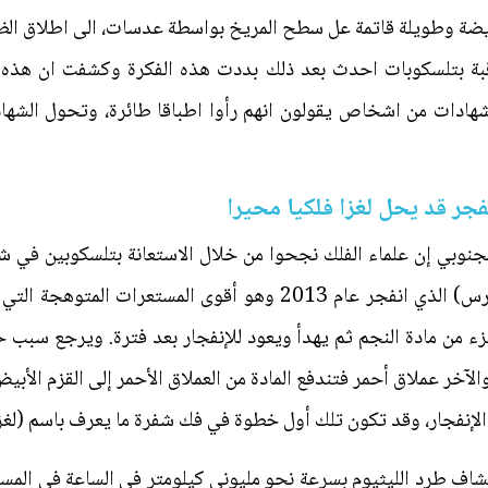
د خطوط عريضة وطويلة قاتمة عل سطح المريخ بواسطة عدسات، الى اطلاق 
اقبة بتلسكوبات احدث بعد ذلك بددت هذه الفكرة وكشفت ان هذه
ادات من اشخاص يقولون انهم رأوا اطباقا طائرة، وتحول الشهادا
جر قد يحل لغزا فلكيا محيرا
لجنوبي إن علماء الفلك نجحوا من خلال الاستعانة بتلسكوبين في
الليثيوم الكيميائي في المستعر (قنطورس) الذي انفجر عام 2013 وهو أ
ء من مادة النجم ثم يهدأ ويعود للإنفجار بعد فترة. ويرجع سبب 
آخر عملاق أحمر فتندفع المادة من العملاق الأحمر إلى القزم ال
الإنفجار، وقد تكون تلك أول خطوة في فك شفرة ما يعرف باسم (لغز 
تشاف طرد الليثيوم بسرعة نحو مليوني كيلومتر في الساعة في الم