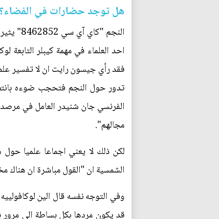
هل توجد حضارات في الفضاء؟
النجم "ك
احد العلماء في مهمة كيبلر التابعة لوك
فقد رأي جيسون رايت ان لا تفسير علمي
تدور حول النجم فتحجب ضوءه بانتظام، 
الفرنسي جان شنيدر العامل في مرصد
مجالهم".
لكن ذلك لا يعني اجماعا علميا حول 
الشمسية ان "القول مباشرة ان هناك 
وفي التوجه نفسه قال الين لوكافولييه
قد يكون مردها بكل بساطة الى مرور ن