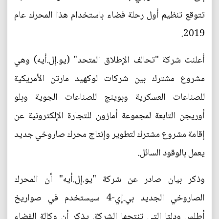
تتوقع تنظيم أول رحلة فضاء باستخدام هذا المحرك عام
2019.
أعلنت شركة "تحالف الإطلاق المتحد" (يو.إل.أيه) وهي
مشروع مشترك بين شركات لوكهيد مارتن الأمريكية
للصناعات العسكرية وبوينج للصناعات الجوية وبلو
أوريجن التابعة لمجموعة أمازون للتجارة الإلكترونية عن
إقامة مشروع مشترك لتطوير وإنتاج محرك صاروخي جديد
يعمل بالوقود السائل.
وذكر بيان صادر عن شركة "يو.إل.أيه" أن المحرك
الصاروخي الجديد بي.إي-4 سيستخدم في صواريخ
أطلس ودلتا التي تنتجها الشركة. يذكر أن وكالة الفضاء