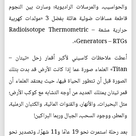
والحواسيب، والمرسلات الراديوية؛ وسارت بين النجوم
قاطعة مسافات ضوئية هائلة بفضل 3 «مولدات كهربية
حرارية مشعة – Radioisotope Thermometric
Generators – RTGs».
أعطت ملاحظات كاسيني لأكبر أقمار زحل «تيتان –
Titan» العلماء صورة عما إذا كانت الأرض قد بدت بتلك
الصورة قبل أن تتطور الحياة فيها، حيث يعتقد العلماء أن
قمر تيتان يمتلك العديد من أوجه التشابه مع كوكب الأرض؛
مثل البحيرات، والأنهار، والقنوات المائية، والكثبان الرملية،
والمطر، ووجود السحب، الجبال وربما البراكين!
بعد رحلة استمرت نحو 19 عامًا و11 شهرًا، وتصدير نحو