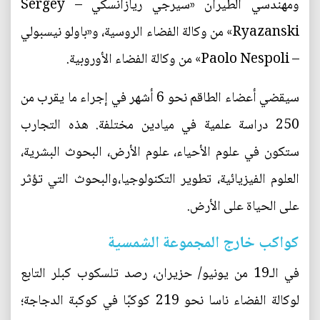
ومهندسي الطيران «سيرجي ريازانسكي – Sergey
Ryazanski» من وكالة الفضاء الروسية، و«باولو نيسبولي
– Paolo Nespoli» من وكالة الفضاء الأوروبية.
سيقضي أعضاء الطاقم نحو 6 أشهر في إجراء ما يقرب من
250 دراسة علمية في ميادين مختلفة. هذه التجارب
ستكون في علوم الأحياء، علوم الأرض، البحوث البشرية،
العلوم الفيزيائية، تطوير التكنولوجيا،والبحوث التي تؤثر
على الحياة على الأرض.
كواكب خارج المجموعة الشمسية
في الـ19 من يونيو/ حزيران، رصد تلسكوب كبلر التابع
لوكالة الفضاء ناسا نحو 219 كوكبًا في كوكبة الدجاجة؛