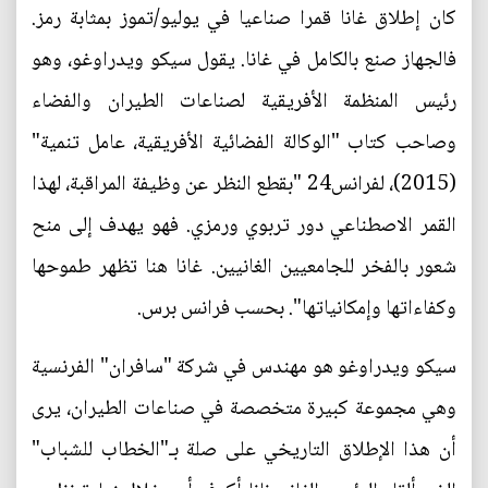
كان إطلاق غانا قمرا صناعيا في يوليو/تموز بمثابة رمز.
فالجهاز صنع بالكامل في غانا. يقول سيكو ويدراوغو، وهو
رئيس المنظمة الأفريقية لصناعات الطيران والفضاء
وصاحب كتاب "الوكالة الفضائية الأفريقية، عامل تنمية"
(2015)، لفرانس24 "بقطع النظر عن وظيفة المراقبة، لهذا
القمر الاصطناعي دور تربوي ورمزي. فهو يهدف إلى منح
شعور بالفخر للجامعيين الغانيين. غانا هنا تظهر طموحها
وكفاءاتها وإمكانياتها". بحسب فرانس برس.
سيكو ويدراوغو هو مهندس في شركة "سافران" الفرنسية
وهي مجموعة كبيرة متخصصة في صناعات الطيران، يرى
أن هذا الإطلاق التاريخي على صلة بـ"الخطاب للشباب"