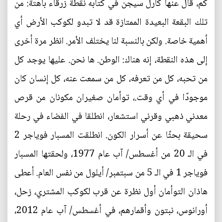
كم، قال عنها كارل سيجن في كتابه نقطة زرقاء باهتة: من
تلك البقعة البعيدة الممتازة قد لا تبدو لكوكب الأرض أي
أهمية خاصة. ولكن بالنسبة لنا يختلف الأمر. انظر مرة أخرى
إلى هذه النقطة، إنه هناك: الوطن. ها نحن. عليها يوجد كل
من تحبه، كل من تعرفه، كل من سمعت عنه، كل إنسان كان
موجودًا في أي وقت.، توأمان صغيران مكونان من قرص
معدني ذهبي وقرني استشعار، انطلقا في الفضاء في رحلة
سحيقة بحثًا عن أسرار الكون. انطلقت المسبار فوياجر 2
في الـ 20 من أغسطس/ آب عام 1977، ولحقتها المسبار
فوياجر 1 في الـ 5 من سبتمبر/ أيلول من نفس العام. أعطى
هاذان التوأمان أول نظرة عن قرب لكوكب المشتري، زحل،
أورانوس، نبتون وأقمارهم، في أغسطس/ آب عام 2012،