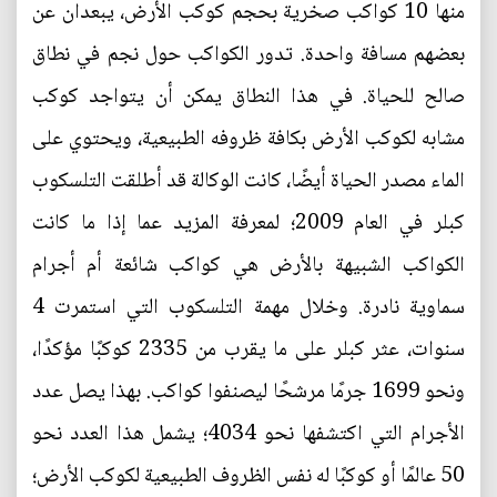
منها 10 كواكب صخرية بحجم كوكب الأرض، يبعدان عن
بعضهم مسافة واحدة. تدور الكواكب حول نجم في نطاق
صالح للحياة. في هذا النطاق يمكن أن يتواجد كوكب
مشابه لكوكب الأرض بكافة ظروفه الطبيعية، ويحتوي على
الماء مصدر الحياة أيضًا، كانت الوكالة قد أطلقت التلسكوب
كبلر في العام 2009؛ لمعرفة المزيد عما إذا ما كانت
الكواكب الشبيهة بالأرض هي كواكب شائعة أم أجرام
سماوية نادرة. وخلال مهمة التلسكوب التي استمرت 4
سنوات، عثر كبلر على ما يقرب من 2335 كوكبًا مؤكدًا،
ونحو 1699 جرمًا مرشحًا ليصنفوا كواكب. بهذا يصل عدد
الأجرام التي اكتشفها نحو 4034؛ يشمل هذا العدد نحو
50 عالمًا أو كوكبًا له نفس الظروف الطبيعية لكوكب الأرض؛