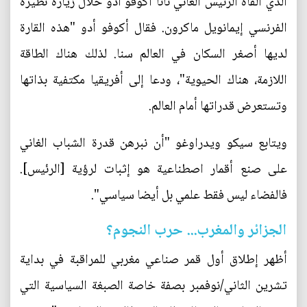
الذي ألقاه الرئيس الغاني نانا أكوفو أدو خلال زيارة نظيره
الفرنسي إيمانويل ماكرون. فقال أكوفو أدو "هذه القارة
لديها أصغر السكان في العالم سنا. لذلك هناك الطاقة
اللازمة، هناك الحيوية"، ودعا إلى أفريقيا مكتفية بذاتها
وتستعرض قدراتها أمام العالم.
ويتابع سيكو ويدراوغو "أن نبرهن قدرة الشباب الغاني
على صنع أقمار اصطناعية هو إثبات لرؤية [الرئيس].
فالفضاء ليس فقط علمي بل أيضا سياسي".
الجزائر والمغرب... حرب النجوم؟
أظهر إطلاق أول قمر صناعي مغربي للمراقبة في بداية
تشرين الثاني/نوفمبر بصفة خاصة الصبغة السياسية التي