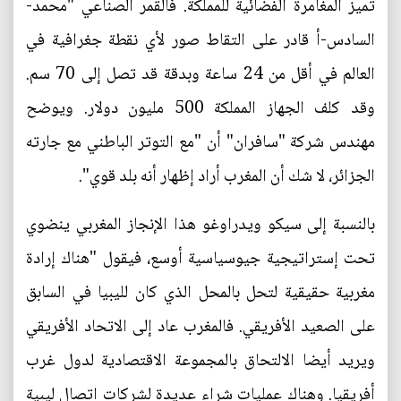
تميز المغامرة الفضائية للمملكة. فالقمر الصناعي "محمد-
السادس-أ قادر على التقاط صور لأي نقطة جغرافية في
العالم في أقل من 24 ساعة وبدقة قد تصل إلى 70 سم.
وقد كلف الجهاز المملكة 500 مليون دولار. ويوضح
مهندس شركة "سافران" أن "مع التوتر الباطني مع جارته
الجزائر، لا شك أن المغرب أراد إظهار أنه بلد قوي".
بالنسبة إلى سيكو ويدراوغو هذا الإنجاز المغربي ينضوي
تحت إستراتيجية جيوسياسية أوسع، فيقول "هناك إرادة
مغربية حقيقية لتحل بالمحل الذي كان لليبيا في السابق
على الصعيد الأفريقي. فالمغرب عاد إلى الاتحاد الأفريقي
ويريد أيضا الالتحاق بالمجموعة الاقتصادية لدول غرب
أفريقيا. وهناك عمليات شراء عديدة لشركات اتصال ليبية