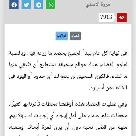
مروة الاسدي
7913
فضاء
كواكب
في نهاية كل عام يبدأ الجميع بحصد ما زرعه فيه. وبالنسبة
لعلوم الفضاء، هناك عوالم سحيقة تستطيع أن تنْتَقِي منها
ما تشاء، فالكون السحيق لن يضع لك أي حدود أو قيود في
الكشف عن أسراره.
وفي عمليات الحصاد هذه، أوقفتنا محطات تأثرنا بها كثيرًا.
محطات بناها علماء على أمل إيجاد أي إجابات لتساؤلاتهم.
منهم من قضى نحبه دون أن يرى ثمرة أبحاثه وسعيه،