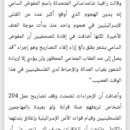
وقالت رافينا شامداساني المتحدثة باسم المفوض السامي
إنه يدين الهجوم الذي أوقع أكبر عدد من القتلى
الإسرائيليين في هجوم واحد منذ بدأت موجة العنف
الأخيرة. لكنها أضافت في إفادة للصحفيين أن المفوض
السامي يشعر بقلق بالغ إزاء إلغاء التصاريح وهو إجراء "قد
يصل إلى حد العقاب الجماعي المحظور ولن يؤدي إلا لزيادة
الشعور بغياب العدالة والإحباط لدى الفلسطينيين في هذا
الوقت العصيب."
وأضافت أن الإجراءات تضمنت وقف تصاريح عمل 204
أشخاص تربطهم صلة قرابة ولو بعيدة بالمهاجمين
الفلسطينيين وقيام قوات الأمن الإسرائيلية بإغلاق بلدتهما
بالكامل. وتابعت أن اتفاقيات جنيف التي تنص على أن