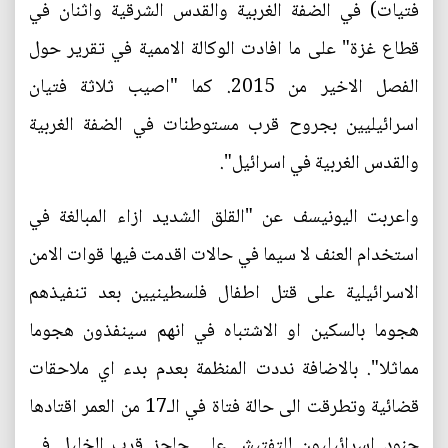
فتيات) في الضفة الغربية والقدس الشرقية واثنان في
قطاع غزة" على ما افادت الوكالة الاممية في تقرير حول
الفصل الاخير من 2015. كما "اصيب ثلاثة فتيان
اسرائيليين بجروح قرب مستوطنات في الضفة الغربية
والقدس الغربية في اسرائيل".
واعربت اليونيسف عن "القلق الشديد ازاء المبالغة في
استخدام العنف لا سيما في حالات اقدمت فيها قوات الامن
الاسرائيلية على قتل اطفال فلسطينيين بعد تنفيذهم
هجوما بالسكين او الاشتباه في انهم سينفذون هجوما
مماثلا". بالاضافة نددت المنظمة بعدم بدء اي ملاحقات
قضائية وتطرقت الى حالة فتاة في الـ17 من العمر اقتادها
جنود اسرائيليون للتفتيش على حاجز قرب الخليل في