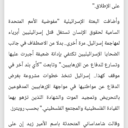
على الإطلاق."
وأضافت البعثة الإسرائيلية "مفوضية الأمم المتحدة
السامية لحقوق الإنسان تستغل قتل إسرائيليين أبرياء
لمهاجمة إسرائيل. مرة أخرى.. بدلا من الاصطفاف في جانب
الضحايا الإسرائيليين تكتفي بإدانة ضعيفة أجبرت عليها
وتسارع للدفاع عن الإرهابيين." وتابعت "كأي بلد آخر في
موقف كهذا.. إسرائيل تتخذ خطوات مشروعة بغرض
الدفاع عن مواطنيها في مواجهة الإرهابيين المدفوعين
بالتحريض وتمجيد الموت والشهادة اللذين تزهو بهما
القيادة الفلسطينية والمجتمع الفلسطيني." بحسب رويترز.
وقالت شامداساني المتحدثة باسم الأمير زيد إن على