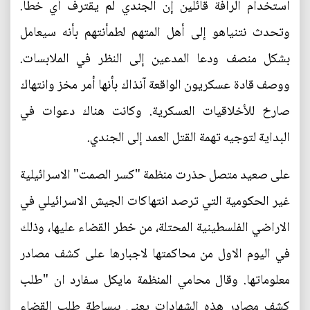
استخدام الرأفة قائلين إن الجندي لم يقترف أي خطأ.
وتحدث نتنياهو إلى أهل المتهم لطمأنتهم بأنه سيعامل
بشكل منصف ودعا المدعين إلى النظر في الملابسات.
ووصف قادة عسكريون الواقعة آنذاك بأنها أمر مخز وانتهاك
صارخ للأخلاقيات العسكرية. وكانت هناك دعوات في
البداية لتوجيه تهمة القتل العمد إلى الجندي.
على صعيد متصل حذرت منظمة "كسر الصمت" الاسرائيلية
غير الحكومية التي ترصد انتهاكات الجيش الاسرائيلي في
الاراضي الفلسطينية المحتلة، من خطر القضاء عليها، وذلك
في اليوم الاول من محاكمتها لاجبارها على كشف مصادر
معلوماتها. وقال محامي المنظمة مايكل سفارد ان "طلب
كشف مصادر هذه الشهادات يعني ببساطة طلب القضاء