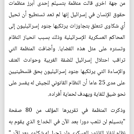
من جهة اخرى قالت منظمة بتسيلم إحدى أبرز منظمات
حقوق الإنسان في إسرائيل إنها لم تعد تستطيع أن تحيل
أي شكاوى تتعلق بتجاوزات يرتكبها جنود إسرائيليون إلى
المحاكم العسكرية الإسرائيلية وذلك بسبب انحياز النظام
وتستره على مثل هذه القضايا. وأضافت المنظمة التي
تراقب احتلال إسرائيل للضفة الغربية وحوادث العنف
والإساءة التي يرتكبها جنود إسرائيليون بحق فلسطينيين
على مدى 25 عاما أن النظام القانوني للجيش له يفسر على
نحو ضيق للغاية ويهدف لحماية أفراده.
وذكرت المنظمة في تقريرها المؤلف من 80 صفحة
"بتسيلم لن تلعب دورا بعد الآن في الخداع الذي يقوم به
نظام إنفاذ القانون العسكري ولن تحيل له شكاوى بعد الآن."