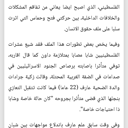
الفلسطيني، الذي اصبح ايضا يعاني من تفاقم المشكلات
والخلافات الداخلية، بين حركتي فتح وحماس التي اثرت
سلبا على ملف حقوق الانسان.
وفيما يخص بعض تطورات هذا الملف فقد شيع عشرات
الفلسطينيين شابا مصابا بمتلازمة داون كما قال اقاربه،
توفي متأثرا باصابته برصاص الجنود الاسرائيليين في
صدامات في الضفة الغربية المحتلة، وقالت زكية جرادات
والدة الضحية عارف (22 عاما) فيما كانت تتقبل التعازي
بنجلها الذي قضى متأثرا بجروحه "كان حالة خاصة وشابا
ذا احتياجات خاصة".
وفي وقت سابق علم عارف باندلاع مواجهات بين شبان