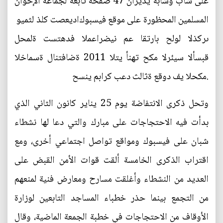
على شاب وشابة يديران 47 صفحة ‭‭‬‬‬‬تابعة لجماعة الإخوان
المسلمين المحظورة على موقع فيسبوك‭‭ ويمثل ذلك تصعيدا
لحملة تستهدف المعارضين مع اقتراب حلول الذكرى
الخامسة لانتفاضة 2011 التي أنهت حكم الرئيس الأسبق
حسني مبارك بعد ثلاثة عقود في الحكم.
وتحل ذكرى الانتفاضة يوم 25 يناير كانون الثاني الذي
بدأت فيه الاحتجاجات على مبارك والتي دعا لها نشطاء
شبان على فيسبوك ومواقع تواصل اجتماعي أخرى، ومع
اقتراب الذكرى الخامسة ألقت قوات الأمن القبض على
العديد من النشطاء وأغلقت مسارح ومعارض فنية لمنعهم
من التجمع بينما حذر خطباء المساجد التابعين لوزارة
الأوقاف من الاحتجاجات في خطبة الجمعة الماضية، وقال