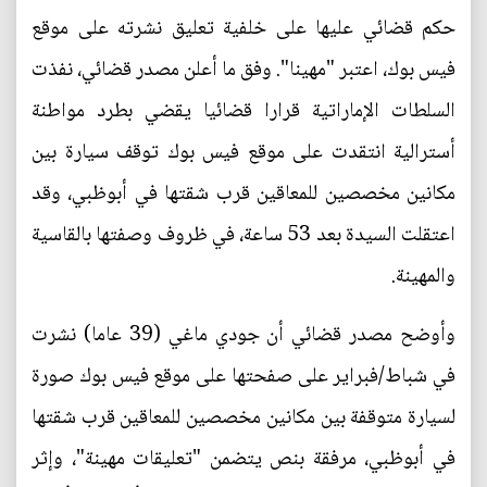
حكم قضائي عليها على خلفية تعليق نشرته على موقع
فيس بوك، اعتبر "مهينا". وفق ما أعلن مصدر قضائي، نفذت
السلطات الإماراتية قرارا قضائيا يقضي بطرد مواطنة
أسترالية انتقدت على موقع فيس بوك توقف سيارة بين
مكانين مخصصين للمعاقين قرب شقتها في أبوظبي، وقد
اعتقلت السيدة بعد 53 ساعة، في ظروف وصفتها بالقاسية
والمهينة.
وأوضح مصدر قضائي أن جودي ماغي (39 عاما) نشرت
في شباط/فبراير على صفحتها على موقع فيس بوك صورة
لسيارة متوقفة بين مكانين مخصصين للمعاقين قرب شقتها
في أبوظبي، مرفقة بنص يتضمن "تعليقات مهينة"، وإثر