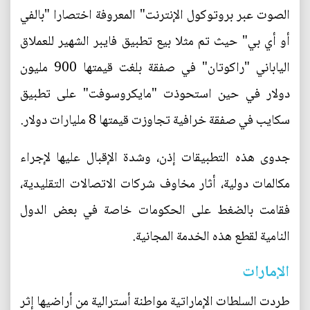
الصوت عبر بروتوكول الإنترنت" المعروفة اختصارا "بالفي
أو أي بي" حيث تم مثلا بيع تطبيق فايبر الشهير للعملاق
الياباني "راكوتان" في صفقة بلغت قيمتها 900 مليون
دولار في حين استحوذت "مايكروسوفت" على تطبيق
سكايب في صفقة خرافية تجاوزت قيمتها 8 مليارات دولار.
جدوى هذه التطبيقات إذن، وشدة الإقبال عليها لإجراء
مكالمات دولية، أثار مخاوف شركات الاتصالات التقليدية،
فقامت بالضغط على الحكومات خاصة في بعض الدول
النامية لقطع هذه الخدمة المجانية.
الإمارات
طردت السلطات الإماراتية مواطنة أسترالية من أراضيها إثر