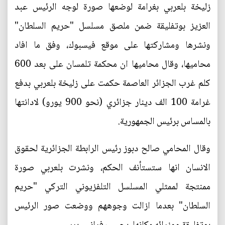
زليخة بلعربي بغرامة لوضعها صورة لوجه الرئيس عبد
العزيز بوتفليقة ضمن ملصق مسلسل "حريم السلطان"
ونشرها ومشاركتها على موقع فيسبوك، وفق ما افاد
محاميها، وقال محاميها ان محكمة تلمسان على بعد 600
كلم غرب الجزائر العاصمة حكمت على زليخة بلعربي بدفع
غرامة 100 الف دينار جزائري (نحو 900 يورو) لادانتها
بالمساس برئيس الجمهورية.
وقال المحامي صالح دبوز رئيس الرابطة الجزائرية لحقوق
الانسان انها ستستأنف الحكم، ونشرت بلعربي صورة
ممنتجة لممثلي المسلسل التلفزيوني التركي "حريم
السلطان" بعدما ازالت وجوههم ووضعت صور الرئيس