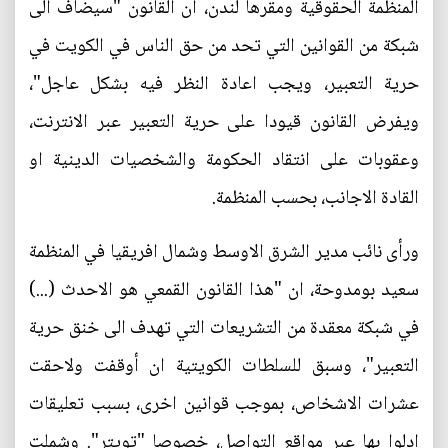
المنظمة الحقوقية ومقرها لندن، ان القانون "سيضاف الى
شبكة من القوانين التي تحد من حق الناس في الكويت في
حرية التعبير، ويجب اعادة النظر فيه بشكل عاجل"،
ويفرض القانون قيودا على حرية التعبير عبر الانترنت،
وعقوبات على انتقاد الحكومة والشخصيات الدينية او
القادة الاجانب، بحسب المنظمة.
ورأى نائب مدير الشرق الاوسط وشمال افريقيا في المنظمة
سعيد بومدوحة، ان "هذا القانون القمعي هو الاحدث (...)
في شبكة معقدة من التشريعات التي تهدف الى خنق حرية
التعبير"، وسبق للسلطات الكويتية ان أوقفت ولاحقت
عشرات الاشخاص، بموجب قوانين اخرى، بسبب تعليقات
ادلوا بها عبر مواقع التواصل، خصوصا "تويتر". وشملت