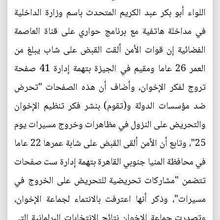
اللواء أبو بكر عبد الكريم المتحدث باسم وزارة الداخلية
في مداخلة هاتفية مع برنامج حواري على قناة العاصمة
الفضائية إن قوات الأمن ألقت القبض على شاب يبلغ من
العمر 26 عاما ومقيم في الجيزة بتهمة إدارة 41 صفحة
تروج لفكر الإخوان، وأضاف أن هذه الصفحات "تحرض
ضد مؤسسات الدولة و(تقوم) بنشر فكر تنظيم الإخوان
والتحريض على النزول في مظاهرات وخروج مسيرات يوم
25"، وتابع أن الأمن ألقى القبض على شابة عمرها 22 عاما
في محافظة المنيا جنوبي القاهرة بتهمة إدارة ست صفحات
تتضمن "مشاركات تحريضية للتحريض على الخروج في
مسيرات"، وذكر أنها اعترفت بالانتماء لجماعة الإخوان،
وتصدرت جماعة الإخوان نتائج الانتخابات البرلمانية التي