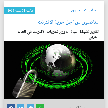
إنسانيات
-
حقوق
الأثنين 04 نيسان 2016
مناضلون من اجل حرية الانترنت
تقرير (شبكة النبأ) الدوري لحريات الانترنت في العالم
العربي
مروة الاسدي