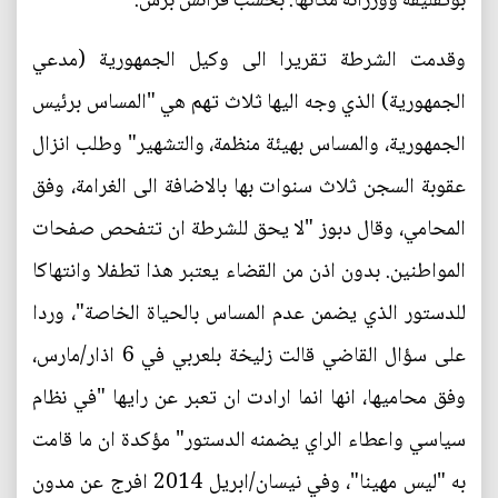
بوتفليقة ووزرائه مكانها. بحسب فرانس برس.
وقدمت الشرطة تقريرا الى وكيل الجمهورية (مدعي
الجمهورية) الذي وجه اليها ثلاث تهم هي "المساس برئيس
الجمهورية، والمساس بهيئة منظمة، والتشهير" وطلب انزال
عقوبة السجن ثلاث سنوات بها بالاضافة الى الغرامة، وفق
المحامي، وقال دبوز "لا يحق للشرطة ان تتفحص صفحات
المواطنين. بدون اذن من القضاء يعتبر هذا تطفلا وانتهاكا
للدستور الذي يضمن عدم المساس بالحياة الخاصة"، وردا
على سؤال القاضي قالت زليخة بلعربي في 6 اذار/مارس،
وفق محاميها، انها انما ارادت ان تعبر عن رايها "في نظام
سياسي واعطاء الراي يضمنه الدستور" مؤكدة ان ما قامت
به "ليس مهينا"، وفي نيسان/ابريل 2014 افرج عن مدون