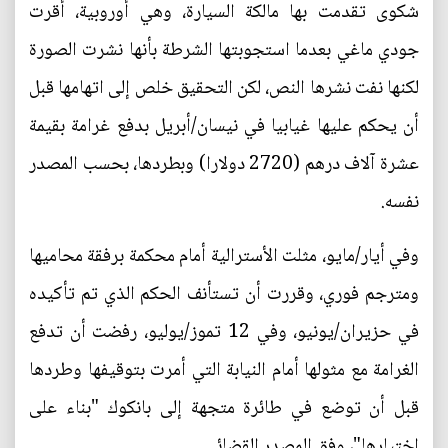
شكوى تقدمت بها مالكة السيارة، وهي أوروبية، أقرت
جودي ماغي بعدما استجوبتها الشرطة بأنها نشرت الصورة
لكنها نفت نشرها النص، لكن التحقيق خلص إلى اتهامها قبل
أن يحكم عليها غيابيا في نيسان/أبريل بدفع غرامة بقيمة
عشرة آلاف درهم (2720 دولارا) وبطردها، بحسب المصدر
نفسه.
وفي أيار/مايو، مثلت الأسترالية أمام محكمة برفقة محاميها
ومترجم فوري، وقررت أن تستأنف الحكم الذي تم تأكيده
في حزيران/يونيو، وفي 12 تموز/يوليو، رفضت أن تدفع
الغرامة مع مثولها أمام النيابة التي أمرت بتوقيفها وطردها
قبل أن توضع في طائرة متجهة إلى بانكوك "بناء على
اختيارها"، وفق المصدر القضائي.