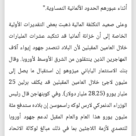
أثناء عبورهم الحدود الألمانية النمساوية."
وعلى صعيد التكلفة المالية ذهبت بعض التقديرات الأولية
الخاصة إلى أن خزانة ألمانيا قد تتكبد عشرات المليارات
خلال العامين المقبلين لأن البلاد تتصدر جهود إيواء آلاف
المهاجرين الذين ينتقلون من الشرق الأوسط لأوروبا. وقال
بنك الاستثمار الياباني ميزوهو إن استقبال ما يصل إلى
مليون لاجئ خلال العامين المقبلين قد يكلف برلين 25
مليار يورو (28.25 مليار دولار). وفي كوبنهاجن قال رئيس
الوزراء الدنمركي لارس لوكه راسموسن إن بلاده ستدفع مئة
مليون يورو هذا العام والعام المقبل لدعم جهود أوروبا
للتصدي لأزمة اللاجئين بما في ذلك مبالغ لوكالة الاتحاد