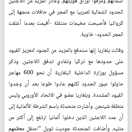
أسمائهم ومزقوا أوراق هويتهم. وغادر المزيد من اللاجئين
الحدود الشمالية لصربيا مع المجر في حافلات متجهة إلى
كرواتيا فأصبحت مخيمات متنقلة -أقيمت بعدما أغلقت
المجر الحدود- خاوية.
وقالت بلغاريا إنها ستدفع بالمزيد من الجنود لتعزيز القيود
على حدودها مع تركيا وتفادي تدفق اللاجئين. وذكر
مسؤول بوزارة الداخلية البلغارية أن نحو 600 مهاجر
حاولوا عبور الحدود لكنهم عادوا طوعا بعد أن وجدوا
القيود المشددة. وبلغاريا عضو في الاتحاد الأوروبي وليس
منطقة شينجن. وأشارت متحدثة باسم الشرطة الألمانية إلى
أن عدد اللاجئين الذين دخلوا ألمانيا ارتفع إلى أكثر من
مثليه. وأضافت المتحدثة جوديت تويل "اعتقل معظمهم