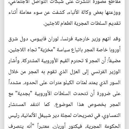
مقاطع مصورة انتشرت على شبكات التواصل الاجتماعي،
ووزعتها بعض وكالة الأنباء، كشفت عن سوء معاملة أثناء
تقديم السلطات المجرية الطعام للاجئين.
وقد اتهم وزير خارجية فرنسا، لوران فابيوس، دول شرق
أوروبا خاصة المجر باتباع سياسة "مخزية" تجاه اللاجئين،
مضيفاً: أن المجر لا تحترم القيم الأوروبية المشتركة. وأشار
الوزير الفرنسي إلى العزل الذي تقوم به المجر من خلال
السور الذي يمتد لمئات الكيلو مترات على الحدود. مشدداً
على ضرورة أن تتحدث السلطات الأوروبية "بجدية" مع
المجر بخصوص هذا الموضوع. كما انتقد المستشار
النمساوي، في تصريحات لمجلة دير شبيغل الألمانية، رئيس
الحكومة المجرية، فيكتور أوربان، معتبراً "أنه يتصرف