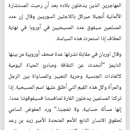
المهاجرين الذين يدخلون بلاده بعد أن رحبت المستشارة
الألمانية أنجيلا ميركل باللاجئين السوريين وقال إن عدد
المسلمين سيفوق عدد المسيحيين في أوروبا في نهاية
المطاف إذا استمرت هذه السياسة.
وقال اوربان في مقابلة نشرتها عدة صحف أوروبية من بينها
التايمز "أتحدث عن الثقافة ومبادئ الحياة اليومية
كالعادات الجنسية وحرية التعبير والمساواة بين الرجل
والمرأة وكل هذه القيم التي أطلق عليها اسم المسيحية. إذا
تركنا المسلمين يدخلون القارة لمنافستنا فسيفوقوننا عددا.
إنها مسألة حسابية. ولا تعجبنا." ورد المفوض السامي
لحقوق الانسان التابع للأمم المتحدة الأمير زيد بن رعد