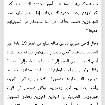
جلسة حكومية "اتفقنا على أمور محددة. النمسا بلد أكبر
لكن لديهم أيضا الحدود للاستيعاب. إذا استمر تزايد عدد
المهاجرين فلست متأكدا من أننا سنتمكن من تسجيلهم
جميعا."
وقال لاجئ سوري يدعى سالم يبلغ من العمر 19 عاما عبر
الحدود عند شيد "نحن متعبون ومنهكون. نسافر منذ عشرة
أيام. لا نريد سوى العبور إلى كرواتيا والذهاب إلى ألمانيا."
وقال رئيس وزراء سلوفينيا إن بلاده ستلتزم بقواعد
شينجن التي تلزمها بتسجيل اللاجئين وطالبي اللجوء
وأخذ بصماتهم لدى وصولهم. وقال صحفي في قرية
هورجوس الصربية إن لاجئين كثيرين رفضوا تسجيل