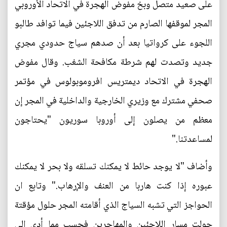
على صعيد متصل وبخ مفوض الهجرة في الاتحاد الأوروبي
المجر لموقفها الصارم من تدفق اللاجئين فيما توافد طالبو
اللجوء على كرواتيا بعد أن صدهم سياج حدودي مجري
جديد وتصدت لهم شرطة مكافحة الشغب. وقال مفوض
الهجرة في الاتحاد ديمتريس افروموبولوس في مؤتمر
صحفي مشترك مع وزيري الخارجية والداخلية في المجر إن
معظم من يصلون إلى أوروبا سوريون "يحتاجون
لمساعدتنا."
وأضاف "لا يوجد حائط لا يمكنك تسلقه ولا بحر لا يمكنك
عبوره إذا كنت هاربا من العنف والإرهاب." وتابع ان
الحواجز التي تشبه السياج الذي أقامته المجر حلول مؤقتة
حولت مسار اللاجئين والمهاجرين فحسب مما أدى إلى