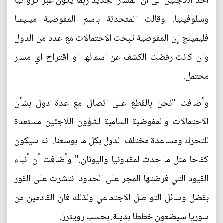
احد اللاجئين الى أن المسار الجديد ربما يكون عبر كرواتيا
وسلوفينيا. وقالت المتحدثة باسم المفوضية ميليسا
فليمينج إن المفوضية تبحث الاحتمالات مع عدد من الدول
وان كانت رفضت الكشف عن اسمائها او اقتراح اي مسار
محتمل.
وأضافت "نحن بالقطع على اتصال مع عدة دول بشأن
الاحتمالات والمفوضية السامية لشؤون اللاجئين مستعدة
للتحرك ومساعدة مختلف الدول بكل ما بوسعنا. انه سيكون
كفاحا مثل ما حدث لمقدونيا واليونان." وأضافت أن أنباء
القيود التي فرضتها المجر على الحدود انتشرت على الفور
بفضل وسائل التواصل الاجتماعي ولذلك فان القادمين من
سوريا سيضعون خططا بديلة. بحسب رويترز.