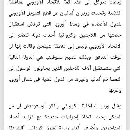
ودعت ميركل إلى عقد قمة للاتحاد الأوروبي لمناقشة
القضية وتحدث وزيران ألمانيان عن قطع التمويل الأوروبي
للدول الأعضاء في وسط أوروبا التي ترفض استقبال
حصتها من اللاجئين. وكرواتيا أحدث دولة تنضم إلى
الاتحاد الأوروبي وليس إلى منطقة شينجن وقالت إنها لن
توقف التدفق. وبذلك تصبح سلوفينيا هي الدولة التالية
التي ستستقبل آلاف اللاجئين الذين يحاولون الوصول إلى
النمسا ثم ألمانيا وغيرها من الدول الغنية في شمال أوروبا
وغربها.
وقال وزير الداخلية الكرواتي رانكو أوستويتش إن من
الممكن بحث اتخاذ إجراءات جديدة مع تزايد أعداد
المهاجرين. وأضاف أثناء زيارة لشرق كرواتيا "الشرطة