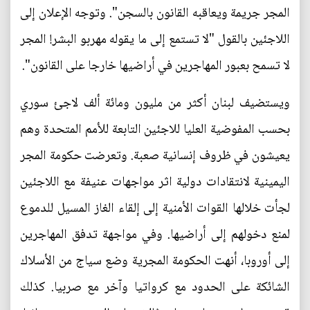
المجر جريمة ويعاقبه القانون بالسجن". وتوجه الإعلان إلى
اللاجئين بالقول "لا تستمع إلى ما يقوله مهربو البشر! المجر
لا تسمح بعبور المهاجرين في أراضيها خارجا على القانون".
ويستضيف لبنان أكثر من مليون ومائة ألف لاجئ سوري
بحسب المفوضية العليا للاجئين التابعة للأمم المتحدة وهم
يعيشون في ظروف إنسانية صعبة. وتعرضت حكومة المجر
اليمينية لانتقادات دولية اثر مواجهات عنيفة مع اللاجئين
لجأت خلالها القوات الأمنية إلى إلقاء الغاز المسيل للدموع
لمنع دخولهم إلى أراضيها. وفي مواجهة تدفق المهاجرين
إلى أوروبا، أنهت الحكومة المجرية وضع سياج من الأسلاك
الشائكة على الحدود مع كرواتيا وآخر مع صربيا. كذلك