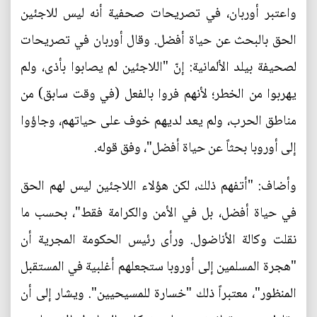
واعتبر أوربان، في تصريحات صحفية أنه ليس للاجئين
الحق بالبحث عن حياة أفضل. وقال أوربان في تصريحات
لصحيفة بيلد الألمانية: إنّ "اللاجئين لم يصابوا بأذى، ولم
يهربوا من الخطر؛ لأنهم فروا بالفعل (في وقت سابق) من
مناطق الحرب، ولم يعد لديهم خوف على حياتهم، وجاؤوا
إلى أوروبا بحثاً عن حياة أفضل"، وفق قوله.
وأضاف: "أتفهم ذلك، لكن هؤلاء اللاجئين ليس لهم الحق
في حياة أفضل، بل في الأمن والكرامة فقط"، بحسب ما
نقلت وكالة الأناضول. ورأى رئيس الحكومة المجرية أن
"هجرة المسلمين إلى أوروبا ستجعلهم أغلبية في المستقبل
المنظور"، معتبراً ذلك "خسارة للمسيحيين". ويشار إلى أن