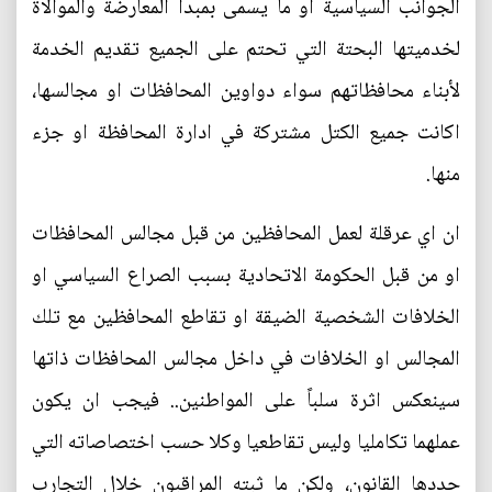
الجوانب السياسية او ما يسمى بمبدأ المعارضة والموالاة
لخدميتها البحتة التي تحتم على الجميع تقديم الخدمة
لأبناء محافظاتهم سواء دواوين المحافظات او مجالسها،
اكانت جميع الكتل مشتركة في ادارة المحافظة او جزء
منها.
ان اي عرقلة لعمل المحافظين من قبل مجالس المحافظات
او من قبل الحكومة الاتحادية بسبب الصراع السياسي او
الخلافات الشخصية الضيقة او تقاطع المحافظين مع تلك
المجالس او الخلافات في داخل مجالس المحافظات ذاتها
سينعكس اثرة سلباً على المواطنين.. فيجب ان يكون
عملهما تكامليا وليس تقاطعيا وكلا حسب اختصاصاته التي
حددها القانون، ولكن ما ثبته المراقبون خلال التجارب